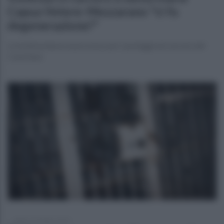
Capua Vetere: Mezzarano "ci fu
degenerazione!"
La testimonianza al processo per i pestaggi nel carcere del
Casertano
sabato 25 ottobre 2025