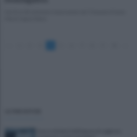
Dal 26 al 28 settembre l’aula bunker del Tribunale di Santa
Maria Capua Vetere
«
1
2
3
4
5
6
7
8
9
10
»
ULTIME NOTIZIE
Scacco ai furbetti dell'imposta di soggiorno: