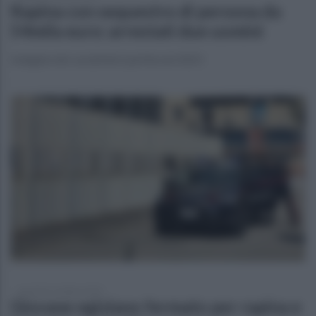
Rapina con sequestro di persona da
54mila euro: arrestati due uomini
Indagine dei carabinieri partita nel 2023
martedì 21 ottobre 2025
Giovane egiziano fermato per rapina e