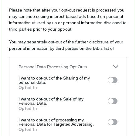
tariffe Tari
Please note that after your opt-out request is processed you
may continue seeing interest-based ads based on personal
information utilized by us or personal information disclosed to
third parties prior to your opt-out.
You may separately opt-out of the further disclosure of your
personal information by third parties on the IAB’s list of
downstream participants.
Personal Data Processing Opt Outs
This information may also be disclosed by us to third parties
on the IAB’s List of Downstream Participants that may further
I want to opt-out of the Sharing of my
disclose it to other third parties.
personal data.
Opted In
Please note that this website/app uses one or more Google
services and may gather and store information including but
I want to opt-out of the Sale of my
Personal Data.
not limited to your visit or usage behaviour. You may click to
Opted In
grant or deny consent to Google and its third-party tags to
use your data for below specified purposes in below Google
I want to opt-out of processing my
consent section.
Personal Data for Targeted Advertising.
Opted In