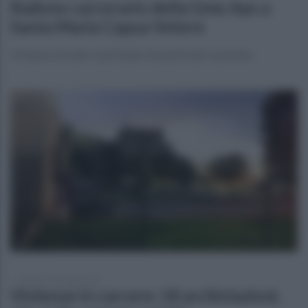
Raduno carcerario della Gme Aps a
Santa Maria Capua Vetere
Un'opera sociale e spirituale che parte dal casertano
venerdì 5 dicembre 2025
Violenze in carcere: 18 archiviazioni,