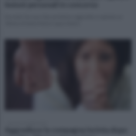
lesioni personali in concorso
Secondo l'accusa i due avrebbero aggredito e rapinato un
30enne di Santa Maria Capua Vetere
domenica 19 ottobre 2025
Aggredisce la compagna incinta dopo