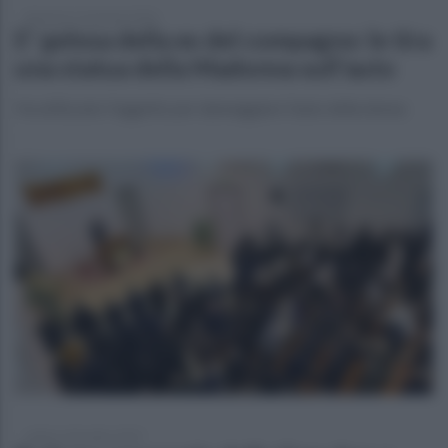
domenica 11 gennaio 2026
E' gelosa della ex del compagno: le tira
una statua della Madonna sull'auto
Ha utilizzato l'oggetto per danneggiare l'auto della donna
sabato 6 dicembre 2025