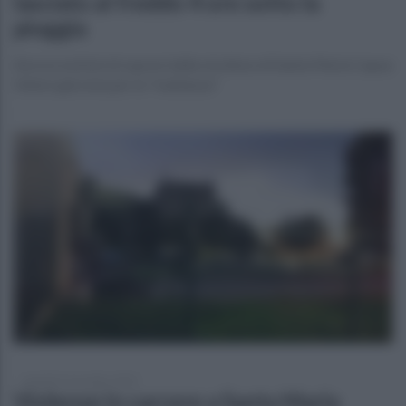
lasciato al freddo 4 ore sotto la
pioggia
Ancora notizie di soprusi dalla struttura di Santa Maria Capua
Vetere già nota per la "mattanza"
martedì 4 novembre 2025
Violenze in carcere a Santa Maria