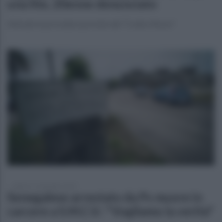
una lite, 20enne denunciato
Attivate le procedure previste dal "Codice Rosso"
sabato 27 settembre 2025
Senegalese arrestato da Ps muore in
carcere a S.M.C.V.: "Vogliamo la verità"