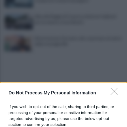
recuperate somme mai pagate
Alba alla Reggia di Caserta, visitatori triplicati
per un evento straordinario
Infrastrutture, Ferrante: alto casertano al centro
della strategia Mit
Do Not Process My Personal Information
Viola l'obbligo di permanenza notturna:
If you wish to opt-out of the sale, sharing to third parties, or
arrestato dai carabinieri
processing of your personal or sensitive information for
targeted advertising by us, please use the below opt-out
section to confirm your selection.
Cesa: approvato assestamento di bilancio e