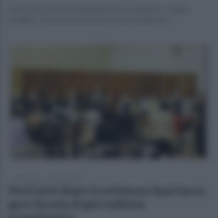
L'uomo era stato fermato giovedì 25 settembre. Legale
famiglia, 'somministrati farmaci a breve distanza'
mercoledì 24 settembre 2025
Vent’anni dopo la sentenza Spartacus:
apre Scuola di giornalismo
investigativo