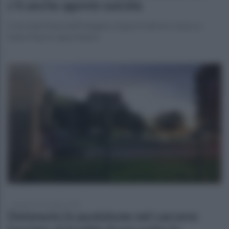
c'è anche agente suicida
Il secondo filone dell'indagine sui gravi fatti di cronaca a
Santa Maria Capua Vetere
martedì 25 novembre 2025
Detenuto in punizione nel carcere: