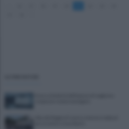
«
16
17
18
19
20
21
22
23
24
25
26
»
ULTIME NOTIZIE
Scacco ai furbetti dell'imposta di soggiorno:
recuperate somme mai pagate
Alba alla Reggia di Caserta, visitatori triplicati
per un evento straordinario