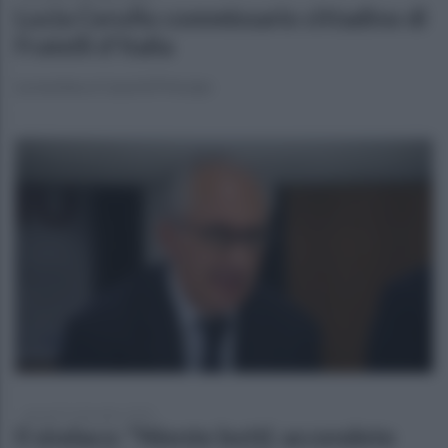
Lucia Cerullo commissario cittadino di
Fratelli d'Italia
La nomina a Casal di Principe
giovedì 31 dicembre 2020
Il sindaco: "Niente botti: accendete