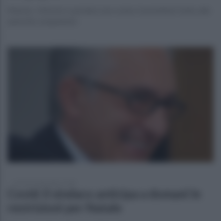
Marino: «Vincere o perdere non conta: trasmetterò tutto alle
autorità competenti»
venerdì 18 dicembre 2020
Covid: il sindaco anticipa a domani le
restrizioni per Natale