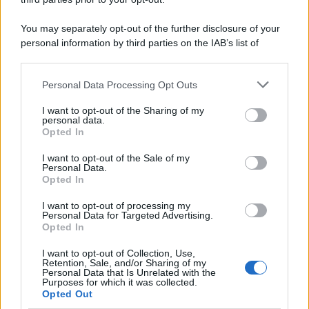
You may separately opt-out of the further disclosure of your
personal information by third parties on the IAB’s list of
downstream participants.
Personal Data Processing Opt Outs
This information may also be disclosed by us to third parties
on the IAB’s List of Downstream Participants that may further
I want to opt-out of the Sharing of my
disclose it to other third parties.
personal data.
Opted In
Please note that this website/app uses one or more Google
services and may gather and store information including but
I want to opt-out of the Sale of my
Personal Data.
not limited to your visit or usage behaviour. You may click to
Opted In
grant or deny consent to Google and its third-party tags to
use your data for below specified purposes in below Google
I want to opt-out of processing my
consent section.
Personal Data for Targeted Advertising.
Opted In
I want to opt-out of Collection, Use,
Retention, Sale, and/or Sharing of my
Personal Data that Is Unrelated with the
Purposes for which it was collected.
Opted Out