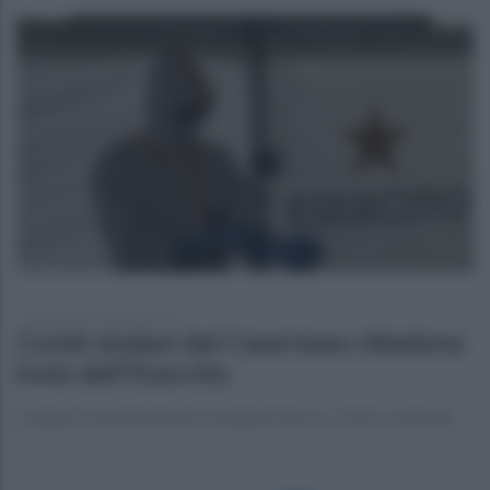
martedì 10 novembre 2020
Covid: sindaci del Casertano chiedono
invio dell'Esercito
i sindaci si dicono pronti a chiudere ma se ci sono i controlli