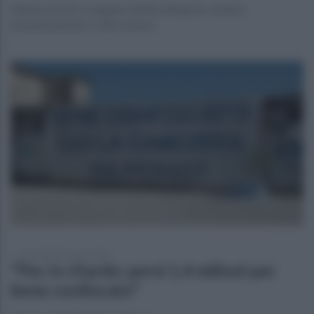
Niente alcolici e neppure bibite all'aperto, divieto
assembramento e altre misure
mercoledì 9 dicembre 2020
"Pec in ritardo: persi 1,4 milioni per
bene confiscato"