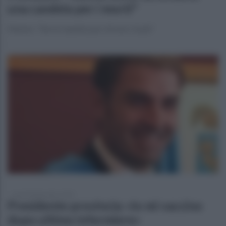
una candela per i morti"
Marino: "Serve rispetto per chi non c'è più"
lunedì 28 dicembre 2020
Presidente provincia: «Io mi vaccino
dopo ultimo infermiere»