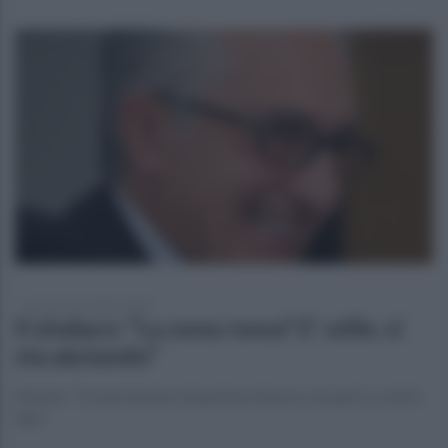
lunedì 16 novembre 2020
Il sindaco: "La zona rossa? E' utile, ci
sta aiutando"
Marino: "In aree interne situazione diversa, ma qui rt covid è
alto"