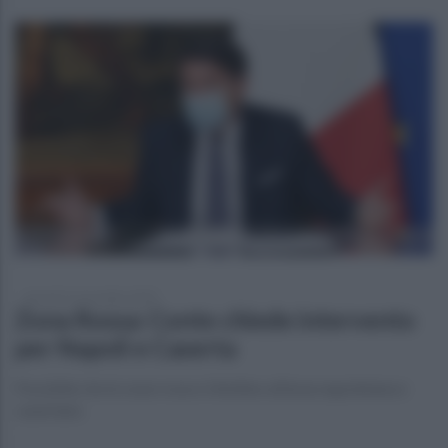
giovedì 12 novembre 2020
Zona Rossa: Conte chiede intervento
per Napoli e Caserta
Possibile che le zone rosse si limitino all'area napoletana e
casertano