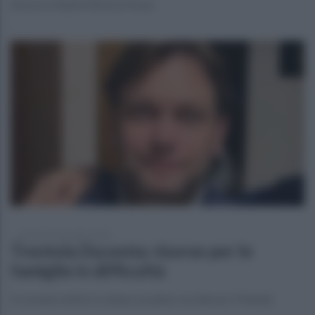
Ancora a Santa Maria la Fossa
giovedì 19 novembre 2020
Trentola Ducenta: risorse per le
famiglie in difficoltà
Il comune mette in campo un piano sociale per il Natale