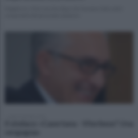
Magliocca: «Farò vaccino dopo che l'avranno fatto tutti i
componenti del personale sanitario»
lunedì 21 dicembre 2020
Il sindaco: «Casertana - Viterbese? Una
vergogna»