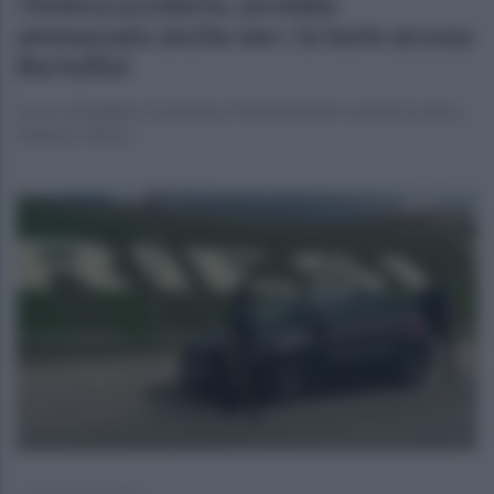
«Voleva ucciderlo, avrebbe
ammazzato anche me»: la teste accusa
Bertellini
La ex compagna ricostruisce l’investimento costato la vita a
Federico Venco