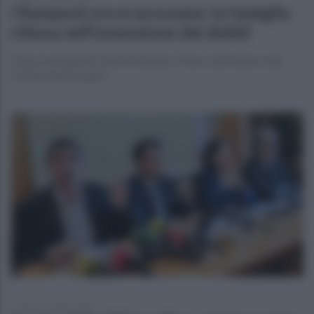
I Ramponi ora si accusano: la famiglia
chiusa nell’ossessione dei debiti
Dopo la strage di Castel d’Azzano, Franco attribuisce alla
sorella l’intero piano
martedì 4 agosto 2026