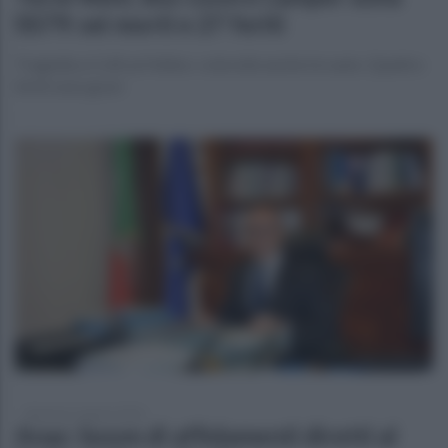
SS79: sei morti e 27 feriti
Tragedia a Colli sul Velino: coinvolte anche tre auto. Quattro
feriti sono gravi
domenica 2 agosto 2026
Anac: boom di affidamenti diretti al