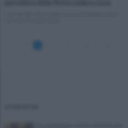
petroliera della flotta ombra russa
Controllo della Thaon di Revel a ovest di Pantelleria. Nuovi
raid e allarme a Zaporizhzhia
«
1
2
3
4
5
6
7
8
9
10
»
ULTIME NOTIZIE
Choc nel Salernitano: rinvenuto cadavere in stato