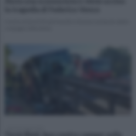
Aiuta una sconosciuta e viene ucciso:
la tragedia di Federico Venco
Il motociclista di 36 anni travolto a Somma Lombardo dall’ex
compagno della donna
domenica 2 agosto 2026
Terni-Rieti, bus contro camper sulla