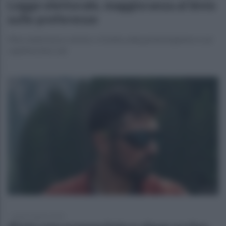
Legge elettorale, maggioranza al bivio
sulle preferenze
Mercoledì nuovo vertice: si tratta sulla parità di genere e sui
capilista bloccati
lunedì 3 agosto 2026