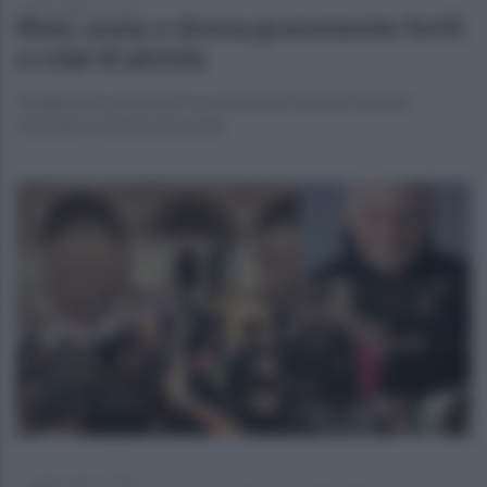
lunedì 3 agosto 2026
Riesi, uomo e donna gravemente feriti
a colpi di pistola
Indagini dei carabinieri su un presunto duplice tentato
omicidio a sfondo personale
lunedì 3 agosto 2026