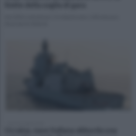
limite della soglia di gara
Nel 2024 contratti per 1,5 miliardi sotto i 140 mila euro.
Busia lancia l'allarme
domenica 2 agosto 2026
Ucraina, nave italiana abborda una