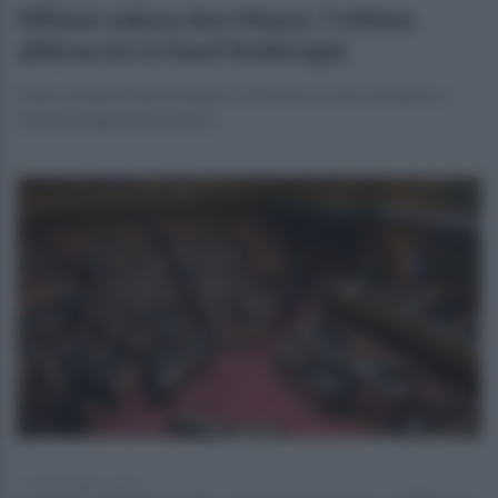
Milano saluta don Mazzi, l'ultimo
abbraccio in Sant'Ambrogio
Folla ai funerali del fondatore di Exodus. Lutto cittadino e
tanti protagonisti presenti
lunedì 3 agosto 2026