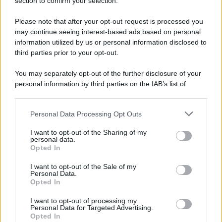
section to confirm your selection.
Il Cilento alza gli occhi al cielo: una serata per
osservare Saturno
Please note that after your opt-out request is processed you
may continue seeing interest-based ads based on personal
information utilized by us or personal information disclosed to
third parties prior to your opt-out.
You may separately opt-out of the further disclosure of your
personal information by third parties on the IAB’s list of
downstream participants.
Personal Data Processing Opt Outs
This information may also be disclosed by us to third parties
on the IAB’s List of Downstream Participants that may further
I want to opt-out of the Sharing of my
disclose it to other third parties.
personal data.
Opted In
Please note that this website/app uses one or more Google
services and may gather and store information including but
I want to opt-out of the Sale of my
Personal Data.
not limited to your visit or usage behaviour. You may click to
Opted In
grant or deny consent to Google and its third-party tags to
use your data for below specified purposes in below Google
I want to opt-out of processing my
consent section.
Personal Data for Targeted Advertising.
Opted In