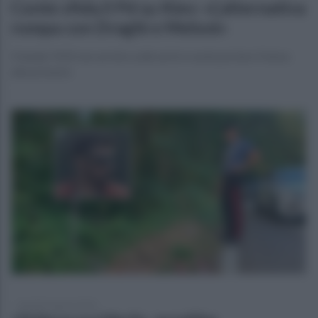
Conte sfida il Pd su Kiev: «L’alternativa
rompa con Draghi e Meloni»
Il leader M5S non arretra sulle armi e vuole portare il tema
alle primarie
martedì 4 agosto 2026