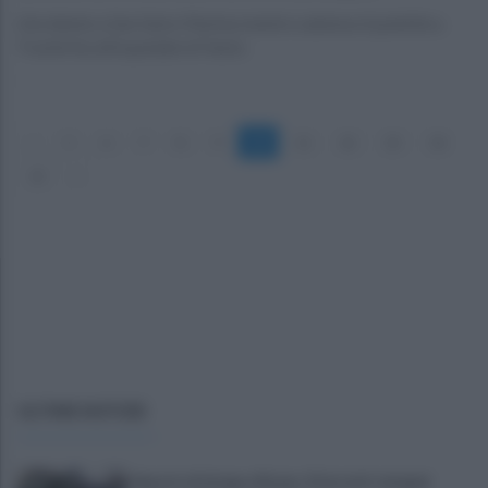
L’incidente a San Salvo Marina mentre salutava il pubblico.
Trasferita all’ospedale di Vasto
«
5
6
7
8
9
10
11
12
13
14
15
»
ULTIME NOTIZIE
Spaccio di droga a Roma, 13 arresti: nei guai