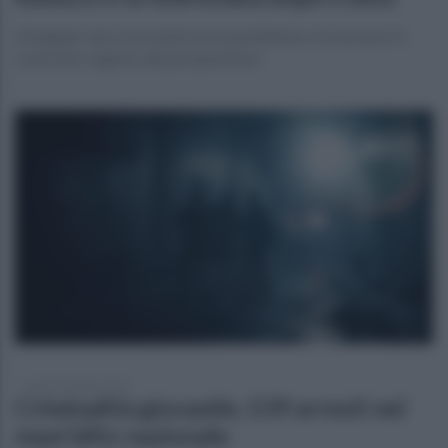
L’indagato descrive un’amicizia quotidiana e ricostruisce il
confronto seguito alla perquisizione
lunedì 20 luglio 2026
Criminalità giovanile, 539 arresti nel
maxi blitz nazionale