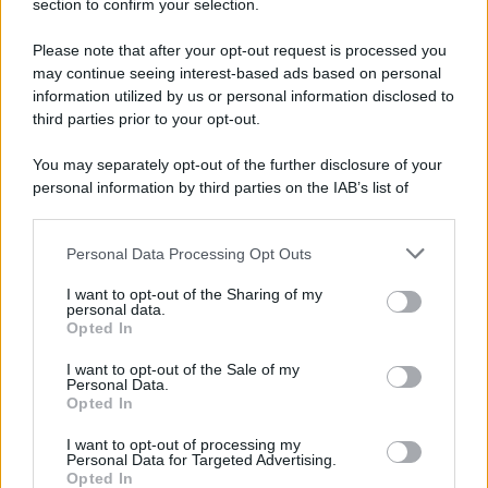
section to confirm your selection.
A Sannio Europa il premio "Top of the Pid
Mirabilia 2026"
Please note that after your opt-out request is processed you
may continue seeing interest-based ads based on personal
information utilized by us or personal information disclosed to
third parties prior to your opt-out.
You may separately opt-out of the further disclosure of your
personal information by third parties on the IAB’s list of
downstream participants.
Personal Data Processing Opt Outs
This information may also be disclosed by us to third parties
on the IAB’s List of Downstream Participants that may further
I want to opt-out of the Sharing of my
disclose it to other third parties.
personal data.
Opted In
Please note that this website/app uses one or more Google
services and may gather and store information including but
I want to opt-out of the Sale of my
Personal Data.
not limited to your visit or usage behaviour. You may click to
Opted In
grant or deny consent to Google and its third-party tags to
use your data for below specified purposes in below Google
I want to opt-out of processing my
consent section.
Personal Data for Targeted Advertising.
Opted In