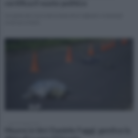
certifica il vuoto politico
L’ex generale si proclama imperatore digitale e manda gli
avversari ai leoni
lunedì 20 luglio 2026
Muore in bici Daniele Faggi, gestiva la