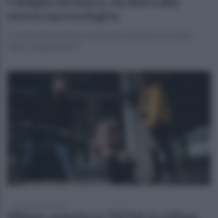
Famiglia nel bosco, via libera alla
nuova casa ecologica
A Palmoli un’abitazione di 66 metri quadrati con cucina a
legna e bagno interno
martedì 21 luglio 2026
Milano, ostenta su TikTok la collana