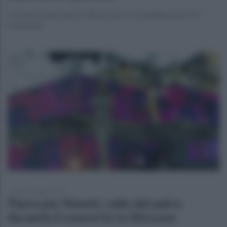
La Polizia interviene in 44 province: in manette anche 47
minorenni
lunedì 20 luglio 2026
Paura per Noemi, cade dal palco
durante il concerto in Abruzzo