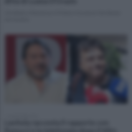
ditta di Luana D’Orazio
L’incidente a Massarosa. Il 67enne si trovava in Versilia per
una vacanza
lunedì 20 luglio 2026
Lavitola racconta il rapporto con
Ranucci e la telefonata dopo il blitz