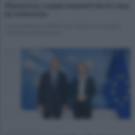
Massarosa, coppia sequestrata in casa:
lei violentata
La polizia interviene all’alba dopo l’allarme del compagno.
Una giovane denuncia abusi
martedì 21 luglio 2026