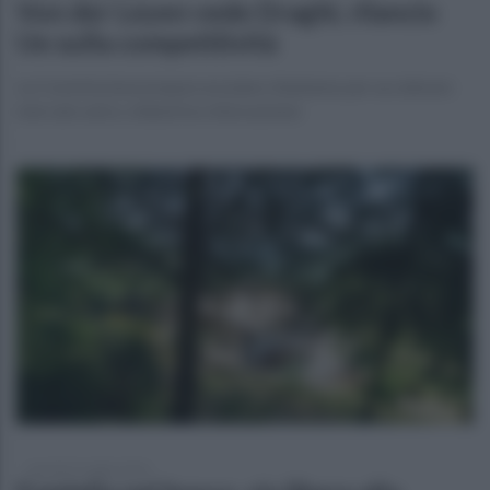
Von der Leyen vede Draghi, rilancio
Ue sulla competitività
La Commissione prepara un piano d’autunno per accelerare
mercato unico, industria e innovazione
martedì 21 luglio 2026