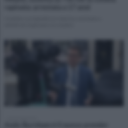
rapinata: arrestata a 17 anni
Il balletto con il gioiello tra i denti ha contribuito a
identificare la giovane e la complice
lunedì 20 luglio 2026
Andy Burnham è il nuovo premier