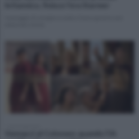
britannico, finisce l’era Starmer
Il passaggio di consegne a Londra. Il nuovo governo sarà
annunciato a breve
lunedì 20 luglio 2026
Vannacci al Colosseo: quando l’IA