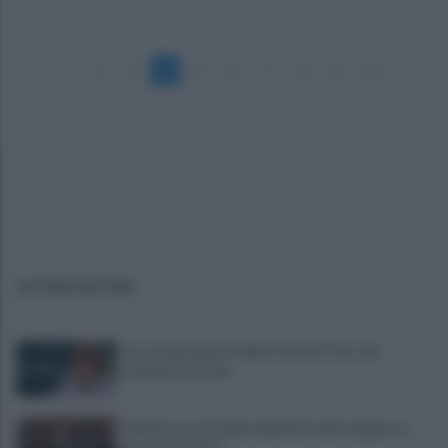
«
1
2
3
4
5
6
7
8
9
10
»
ULTIME NOTIZIE
J.Lo testimonial d’Italia: il Grand Tour che
conquista i social
Delmastro, la Camera blinda le chat: bagarre e
proteste in Aula