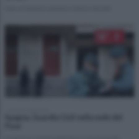
Dopo la Champions esplodono violenze e disordini
mercoledì 27 maggio 2026
Spagna, Guardia Civil nella sede del
Psoe
Perquisizioni a Madrid nell’inchiesta sui fondi al partito