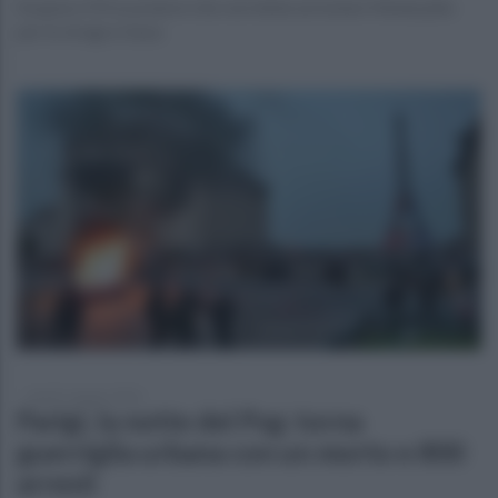
Sospeso il Procuratore che vorrebbe arrestare Netanyahu
per le stragi a Gaza
lunedì 1 giugno 2026
Parigi, la notte del Psg: torna
guerriglia urbana con un morto e 800
arresti