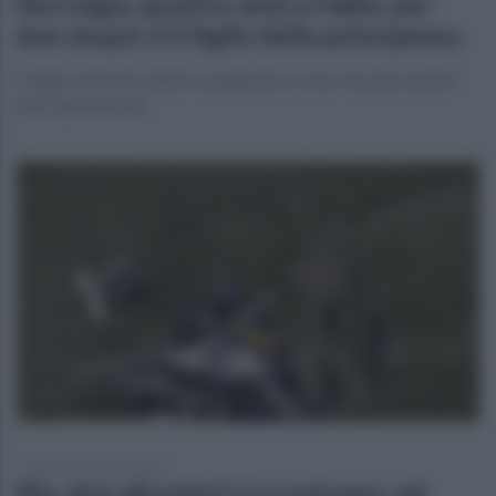
Norvegia, quattro anni a Høiby per
due stupri: è il figlio della principessa
Il figlio di Mette-Marit condannato a Oslo. Assolto da altri
due capi d’accusa
domenica 14 giugno 2026
Rio, due elicotteri si scontrano: sei