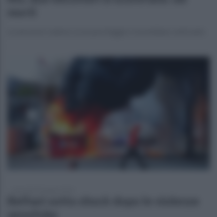
morti
Le aeronavi cadono su un parcheggio e incendiano venti auto
mercoledì 10 giugno 2026
Belfast sotto shock dopo le violenze
xenofobe