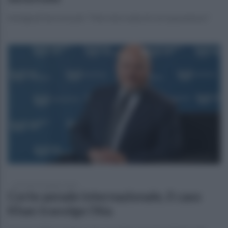
Immigrati terrorizzati: “Mai visto nulla di così spaventoso”
mercoledì 10 giugno 2026
Corte penale internazionale, il caso
Khan travolge l’Aia