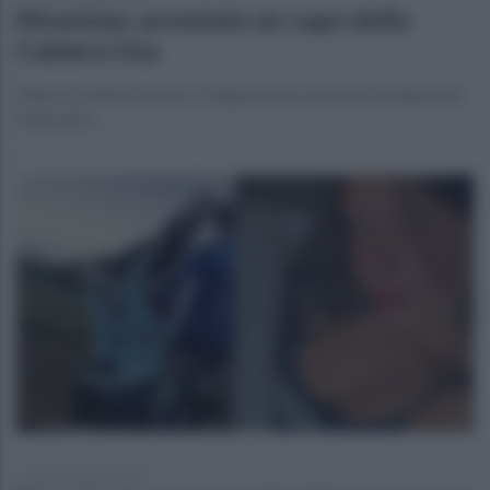
Myanmar, arrestato ex capo della
Camera Usa
Adam Castillo fermato a Yangon dopo accuse di irregolarità
finanziarie
lunedì 15 giugno 2026