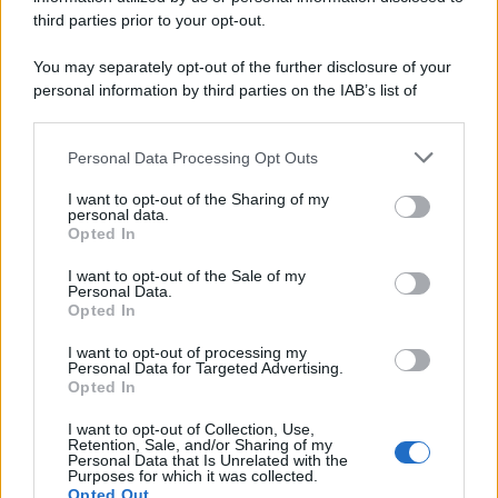
third parties prior to your opt-out.
You may separately opt-out of the further disclosure of your
personal information by third parties on the IAB’s list of
downstream participants.
Personal Data Processing Opt Outs
This information may also be disclosed by us to third parties
on the IAB’s List of Downstream Participants that may further
I want to opt-out of the Sharing of my
disclose it to other third parties.
personal data.
Opted In
Please note that this website/app uses one or more Google
services and may gather and store information including but
I want to opt-out of the Sale of my
Personal Data.
not limited to your visit or usage behaviour. You may click to
Opted In
grant or deny consent to Google and its third-party tags to
use your data for below specified purposes in below Google
I want to opt-out of processing my
consent section.
Personal Data for Targeted Advertising.
Opted In
I want to opt-out of Collection, Use,
Retention, Sale, and/or Sharing of my
Personal Data that Is Unrelated with the
Purposes for which it was collected.
Opted Out