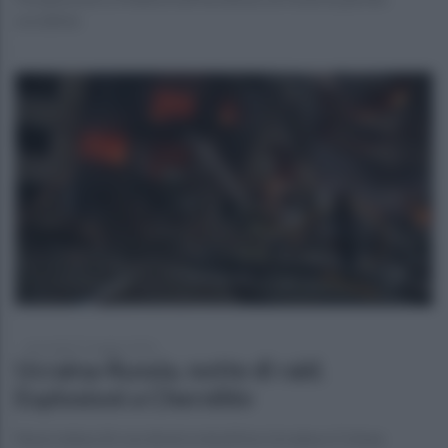
socialista
mercoledì 27 maggio 2026
Ucraina-Russia, notte di raid.
Esplosioni a Chernihiv
Nuovi attacchi con droni e missili tra Ucraina e Crimea