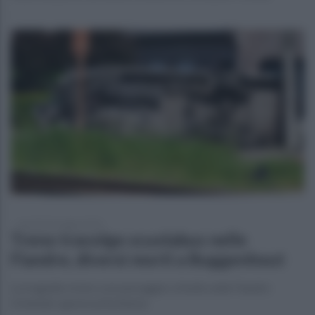
martedì 26 maggio 2026
Treno travolge scuolabus nelle
Fiandre, diversi morti a Buggenhout
La tragedia vicino a un passaggio a livello nelle Fiandre
Orientali: aperta un’inchiesta