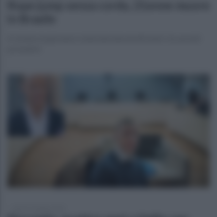
Rope jump senza corda, 21enne muore
in Brasile
A Limeira la giovane è stata lanciata da 40 metri: tre arresti
preventivi
lunedì 15 giugno 2026