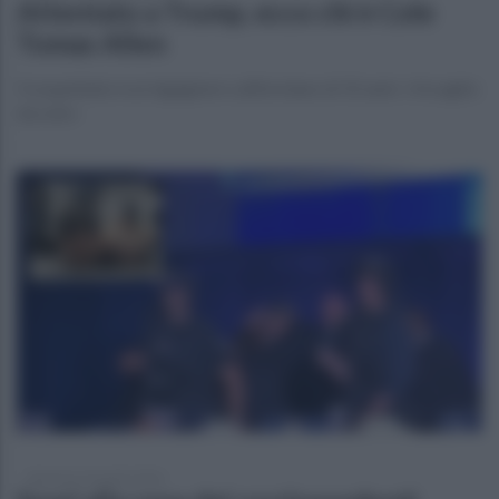
Attentato a Trump, ecco chi è Cole
Tomas Allen
Il sospettato è un ingegnere californiano di 31 anni: «Ha agito
da solo»
domenica 26 aprile 2026