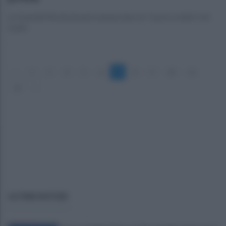
Le Guardie Rivoluzionarie annunciano un “nuovo ordine” nel
Golfo
«
2
3
4
5
6
7
8
9
10
11
12
»
ULTIME NOTIZIE