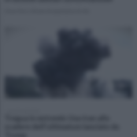
Divari fino a 30 anni di aspettativa di vita
giovedì 9 aprile 2026
Tregua in extremis Usa-Iran allo
scadere dell'ultimatum lanciato da
Trump