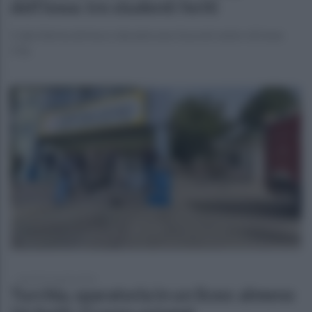
dell’Iowa: tre studenti feriti
Colpi d’arma da fuoco durante una rissa nel centro di Iowa
City
martedì 14 aprile 2026
Turchia, sparatoria in un liceo: almeno