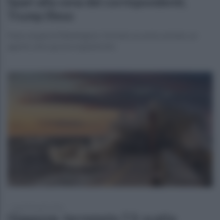
Spari alla cena dei corrispondenti,
Trump illeso
Paura al gala di Washington: fermato un uomo armato, un
agente salvo grazie al giubbotto
lunedì 20 aprile 2026
Giappone, terremoto 7.5: scatta