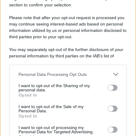
section to confirm your selection.
Salernitana, sempre più vicini D’Ursi e Ciotti: le
ultime
Please note that after your opt-out request is processed you
may continue seeing interest-based ads based on personal
information utilized by us or personal information disclosed to
third parties prior to your opt-out.
You may separately opt-out of the further disclosure of your
personal information by third parties on the IAB’s list of
downstream participants.
Personal Data Processing Opt Outs
This information may also be disclosed by us to third parties
on the IAB’s List of Downstream Participants that may further
I want to opt-out of the Sharing of my
disclose it to other third parties.
personal data.
Opted In
Please note that this website/app uses one or more Google
services and may gather and store information including but
I want to opt-out of the Sale of my
Personal Data.
not limited to your visit or usage behaviour. You may click to
Opted In
grant or deny consent to Google and its third-party tags to
use your data for below specified purposes in below Google
I want to opt-out of processing my
consent section.
Personal Data for Targeted Advertising.