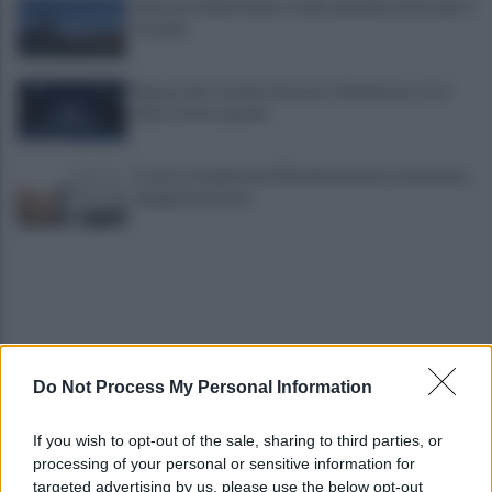
Avversari Salernitana, rischio penalizzazione per il
Catania
Mazzocchi, Contini, Giovane e Marianucci con i
tifosi: le loro parole
E' morto il pedone di 94 anni investito da un'auto,
indaga la procura
Do Not Process My Personal Information
Benevento chiede risposte: centinaia in corteo
If you wish to opt-out of the sale, sharing to third parties, or
contro inquinamento e miasmi
processing of your personal or sensitive information for
targeted advertising by us, please use the below opt-out