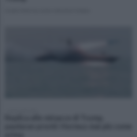
Israele sfida l'accordo e devasta il Libano.
lunedì 6 aprile 2026
Replica alle minacce di Trump,
pasdaran pronti: Hormuz mai più come
prima