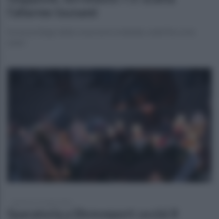
l’allarme tsunami
Scossa al largo della costa nord-orientale, onde fino a tre
metri
domenica 19 aprile 2026
Sparatoria a Shreveport: uccisi 8