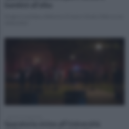
bambini all’alba
Strage in Louisiana, vittime tra 15 mesi e 14 anni. Killer ucciso
dalla polizia
domenica 19 aprile 2026
Sparatoria vicino all’Università