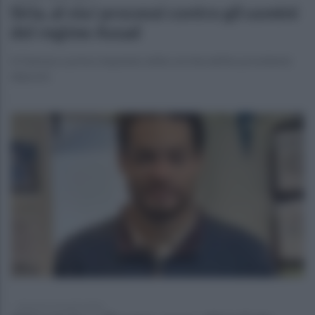
Siria, al via i processi contro gli uomini
del regime Assad
A Damasco primo imputato della cerchia dell’ex presidente
deposto
domenica 26 aprile 2026