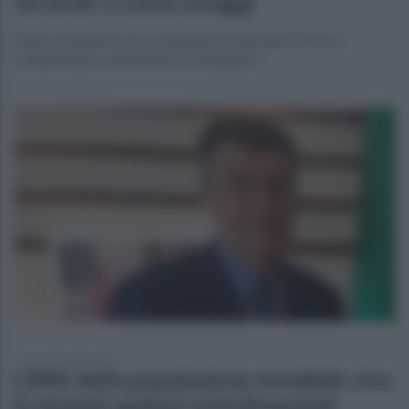
16 feriti. Ci sono ostaggi
Paura a Sanliurfa: un ex studente armato apre il fuoco,
trattative per convincerlo a consegnarsi
giovedì 9 aprile 2026
L’84% della popolazione mondiale vive
in sistemi sanitari sottofinanziati