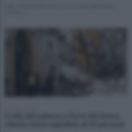
Oggi o domani l’ufficialità, con nuovo stravolgimento in
classifica
giovedì 6 marzo 2025
Crollo del palazzo a Torre del Greco,
chiesto rinvio a giudizio di 23 persone