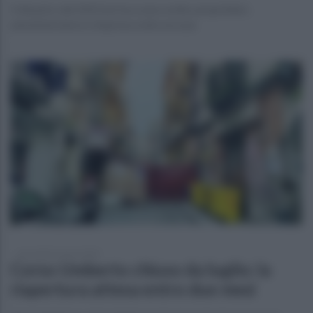
Il disastro del 2023 arriva a una svolta: proprietari,
amministratore e impresa sotto accusa
mercoledì 5 marzo 2025
Corso Umberto chiuso da luglio: la
riapertura attesa entro due mesi