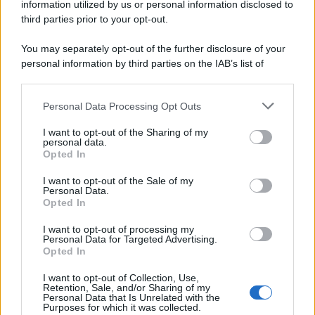
information utilized by us or personal information disclosed to
third parties prior to your opt-out.
You may separately opt-out of the further disclosure of your
personal information by third parties on the IAB’s list of
downstream participants.
Personal Data Processing Opt Outs
This information may also be disclosed by us to third parties
on the IAB’s List of Downstream Participants that may further
I want to opt-out of the Sharing of my
disclose it to other third parties.
personal data.
Opted In
Please note that this website/app uses one or more Google
services and may gather and store information including but
I want to opt-out of the Sale of my
Personal Data.
not limited to your visit or usage behaviour. You may click to
Opted In
grant or deny consent to Google and its third-party tags to
use your data for below specified purposes in below Google
I want to opt-out of processing my
consent section.
Personal Data for Targeted Advertising.
Opted In
I want to opt-out of Collection, Use,
Retention, Sale, and/or Sharing of my
Personal Data that Is Unrelated with the
Purposes for which it was collected.