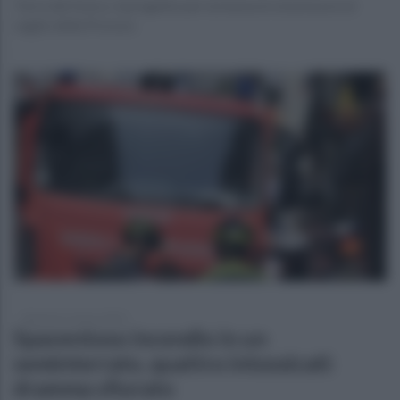
Torre del Greco, il progetto per la messa in sicurezza è al
vaglio della Procura
domenica 2 marzo 2025
Spaventoso incendio in un
seminterrato, quattro intossicati:
dramma sfiorato