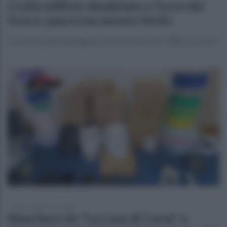
Crolla edificio disabitato a Torre del
Greco: paura ma nessun ferito
Lo stabile, già danneggiato dal terremoto del 1980, era vuoto
domenica 16 marzo 2025
Maschere de "La Casa di Carta" e