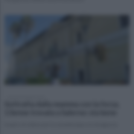
martedì 25 febbraio 2025
Sottratta dalla mamma con la forza,
13enne trovata a Salerno: sta bene
Sospiro di sollievo per la comunità dopo ore di angoscia