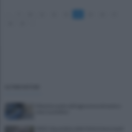
«
9
10
11
12
13
14
15
16
17
18
19
»
ULTIME NOTIZIE
Difende la madre dall'aggressione del madre e
viene accoltellato
VIDEO | Smantellata dalla Polizia la baraccopoli