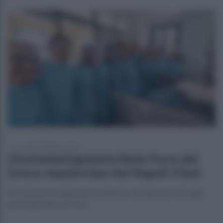
mercoledì 19 febbraio 2025
Otorinolaringoiatria Nola-Torre del
Greco: masterclass Asl Napoli 3 Sud
Per fermare la migrazione sanitaria: otto giovani chirurghi
parteciperanno al corso