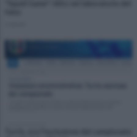
"Squid Game": blitz nel laboratorio del
falso
I controlli
mercoledì 12 marzo 2025
Turris, ora l'esclusione dal campionato