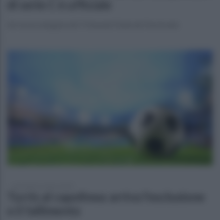
di serie C è ufficiale
Arriva la stangata del Tribunale Federale Nazionale
mercoledì 12 marzo 2025
Turris al capolinea: arriva l’esclusione
e il fallimento