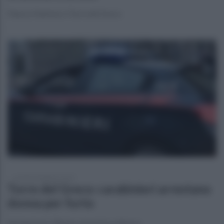
Paura e fiamme a Torre del Greco
venerdì 28 febbraio 2025
Torre del Greco: carabinieri arrestano
donna per furto
Nei guai una 34enne senza fissa dimora