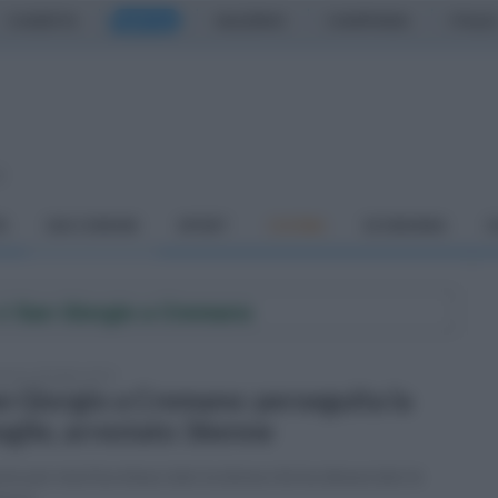
CASERTA
NAPOLI
SALERNO
CAMPANIA
ITALIA
o
À
DAI COMUNI
SPORT
CUCINA
ECONOMIA
C
di
San Giorgio a Cremano
enica 28 luglio 2019
n Giorgio a Cremano: perseguita la
glie, arrestato 36enne
omo per mesi ha minacciato la donna che ha denunciato le