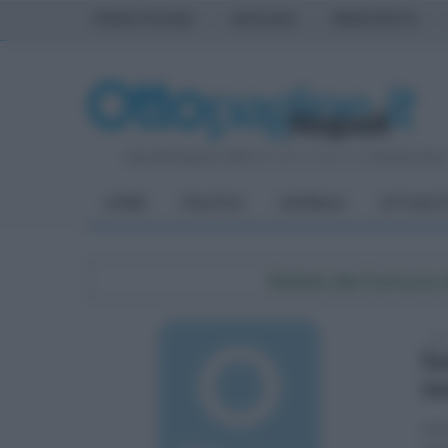
PRIMA PAGINA
AVELLINO
BENEVENTO
Giovedì 6 Agosto 2026
| Direttore Editoriale:
Antonio Sass
HOME
POLITICA
CRONACA
ATTUALIT
Notizie dal Comune 
dom
Sa
mo
L’u