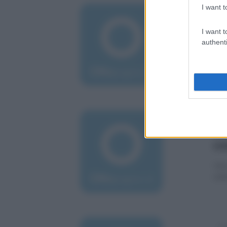
I want t
gio
Vi
I want t
de
authenti
Indi
com
mar
St
co
Uno 
sull
sab