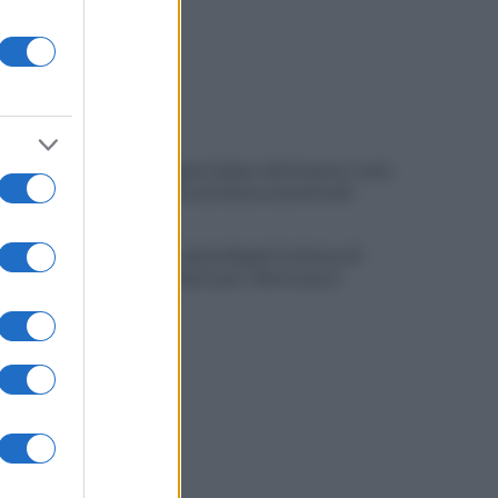
Campi Flegrei, il piano del Governo: nodo
abusi edilizi e promessa nuovi fondi
Gutierrez saluta Napoli: la lettera di
ringraziamento per i tifosi azzurri