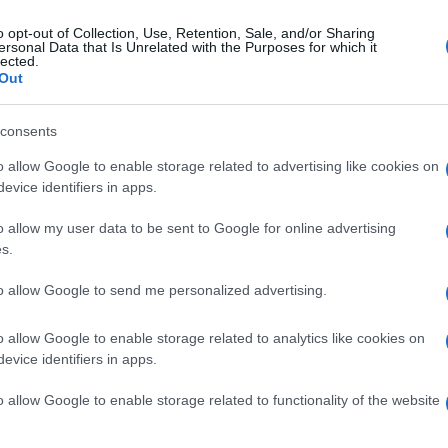
o opt-out of Collection, Use, Retention, Sale, and/or Sharing
ersonal Data that Is Unrelated with the Purposes for which it
vedì 4 aprile 2019
lected.
upro Circumvesuviana: libero anche il
Out
rzo accusato
consents
o Alessandro Sbrescia e Antonio Cozzolino, arriva la anche
erza scarcerazione
o allow Google to enable storage related to advertising like cookies on
evice identifiers in apps.
o allow my user data to be sent to Google for online advertising
s.
enica 31 marzo 2019
olentata in stazione: "Loro liberi, ho
to allow Google to send me personalized advertising.
ura della vendetta"
o allow Google to enable storage related to analytics like cookies on
o stata stuprata e loro sono liberi: senza giustizia il mio
evice identifiers in apps.
ore è insopportabile"
o allow Google to enable storage related to functionality of the website