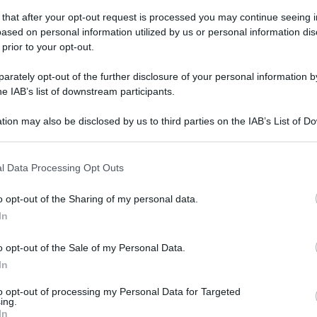
 that after your opt-out request is processed you may continue seeing i
ased on personal information utilized by us or personal information dis
 prior to your opt-out.
vedì 25 aprile 2019
ppia di giovani trovata in possesso di
rately opt-out of the further disclosure of your personal information by
caina e denaro
he IAB’s list of downstream participants.
arresti della Polizia a San Giorgio a Cremano
tion may also be disclosed by us to third parties on the IAB’s List of 
 that may further disclose it to other third parties.
 that this website/app uses one or more Google services and may gath
l Data Processing Opt Outs
including but not limited to your visit or usage behaviour. You may click 
 to Google and its third-party tags to use your data for below specifi
o opt-out of the Sharing of my personal data.
coledì 17 aprile 2019
ogle consent section.
upro Circumvesuviana, la vittima si è
In
posta mordendo
o opt-out of the Sale of my Personal Data.
In
Procura di Napoli ha presentato ricorso in Cassazione contro
carcerazione dei tre indagati
to opt-out of processing my Personal Data for Targeted
ing.
In