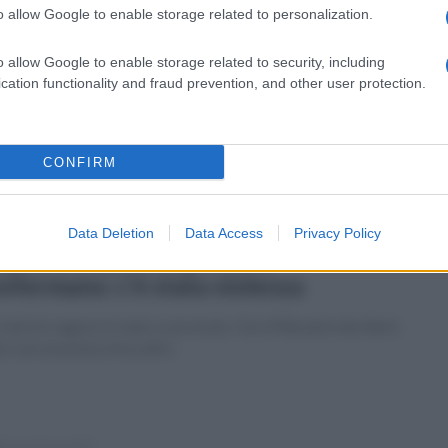
o allow Google to enable storage related to personalization.
vedì 28 marzo 2019
ttima stupro in Circumvesuviana:
o allow Google to enable storage related to security, including
lusa e amareggiata
cation functionality and fraud prevention, and other user protection.
gnazione bipartisan del mondo politico. Di Maio: "per chi
pie uno stupro carcere a vita"
CONFIRM
Data Deletion
Data Access
Privacy Policy
tedì 26 marzo 2019
upro in stazione, gli esami
nfermano: c'è stata violenza
dei tre ragazzi è stato scarcerato. Ora il Riesame deciderà
a scarcerazione di un altro
ato 23 marzo 2019