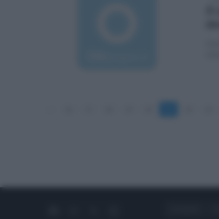
A 
de
Via
rint
«
16
17
18
19
20
21
22
23
CHI SIAMO
C