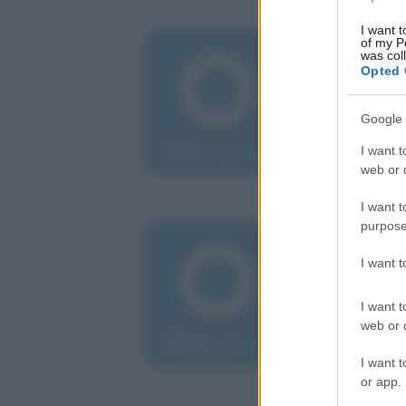
I want t
of my P
gio
was col
St
Opted 
te
Google 
Dop
la t
I want t
web or d
I want t
purpose
dom
Vi
I want 
pa
I want t
"Son
web or d
dol
I want t
or app.