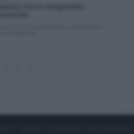
spasso con un manganello:
nunciato
 Manzoni, San Giorgio a Cremano, è qui che è stato
racciato il giovane
24
25
26
»
ONTATTI
PUBBLICITÀ
LAVORA CON NOI
PRIVACY / COOKIE POLICY