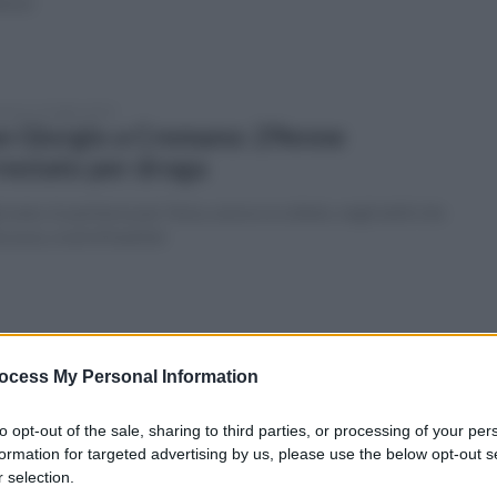
lenze
enica 14 luglio 2019
n Giorgio a Cremano: 29enne
restato per droga
iovane, in partenza per Ibiza, aveva occultato, negli abiti che
ssava, ovuli di hashish
tedì 28 maggio 2019
n Giorgio a Cremano: Per rubargli il
ocess My Personal Information
lex lo sparano
to opt-out of the sale, sharing to third parties, or processing of your per
9enne è stato ferito alla caviglia durante una rapina.
formation for targeted advertising by us, please use the below opt-out s
 selection.