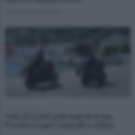
La fortuna fa tappa a Ischia
domenica 23 aprile 2023
Folla di turisti sulle isole di Ischia,
Procida e Capri: controlli a raffica