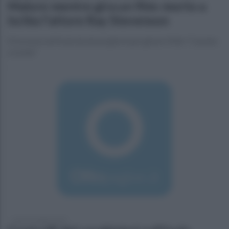
Malore mentre gira un film: morto a
Ischia l'attore Ray Stevenson
Si trovava sull'isola da alcuni giorni per girare il film "Cassino
a Ischia"
lunedì 8 maggio 2023