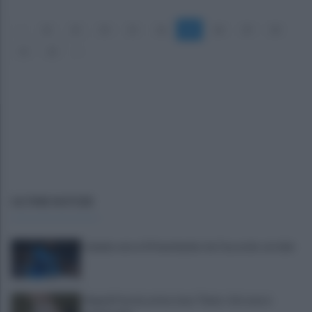
«
12
13
14
15
16
17
18
19
20
21
22
»
ULTIME NOTIZIE
Lukaku verso il Fenerbache: ha l'accordo col club
Napoli Futsal, arriva Joao Timm: «Un onore