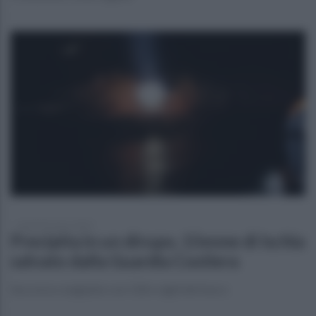
lunedì 20 marzo 2023
Precipita in un dirupo, 15enne di Ischia
salvato dalla Guardia Costiera
Soccorso congiunto con 118 e vigili del fuoco