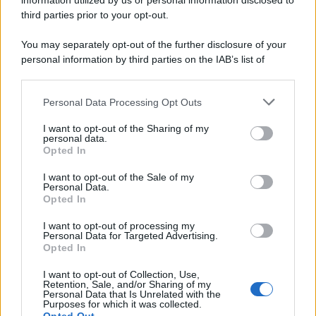
information utilized by us or personal information disclosed to
third parties prior to your opt-out.
You may separately opt-out of the further disclosure of your
personal information by third parties on the IAB’s list of
downstream participants.
Personal Data Processing Opt Outs
This information may also be disclosed by us to third parties
on the IAB’s List of Downstream Participants that may further
I want to opt-out of the Sharing of my
disclose it to other third parties.
personal data.
Opted In
Please note that this website/app uses one or more Google
services and may gather and store information including but
I want to opt-out of the Sale of my
Personal Data.
not limited to your visit or usage behaviour. You may click to
Opted In
grant or deny consent to Google and its third-party tags to
use your data for below specified purposes in below Google
I want to opt-out of processing my
consent section.
Personal Data for Targeted Advertising.
Opted In
I want to opt-out of Collection, Use,
Retention, Sale, and/or Sharing of my
Personal Data that Is Unrelated with the
Purposes for which it was collected.