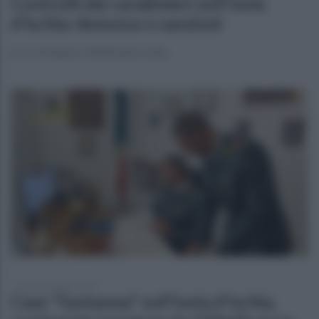
Controlli dei carabinieri sull'isola
d’Ischia: denunce e sanzioni
Ecco il bilancio dll'attività svolta
giovedì 4 maggio 2023
Case "fantasma" sull'isola d'Ischia,