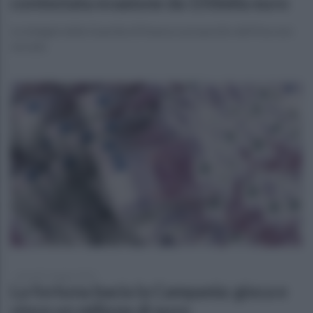
contestata evasione da 150mila euro
Le indagini della Guardia di finanza a proposito dell'Imu non
versata
giovedì 4 maggio 2023
La fortuna bacia la Campania: gioca e
vince un milione di euro