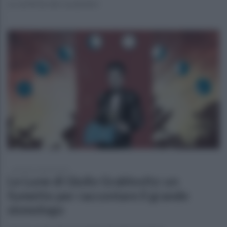
Le verifiche dei carabinieri
giovedì 13 aprile 2023
Le Lune di Giulio Grablovitz: un
fumetto per raccontare il grande
sismologo