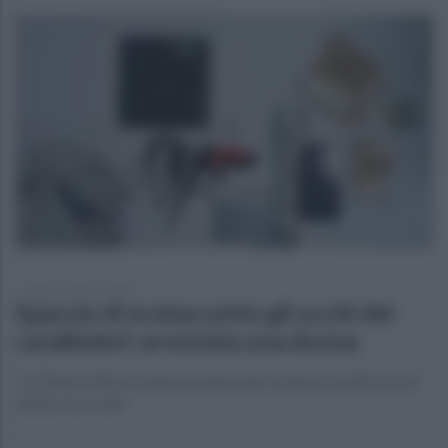
sabato 18 marzo 2023
Spaccio di eroina sotto gli occhi dei
carabinieri: arrestata una donna
La 25enne finita nei guai era già stata sottoposta alla misura
dell'avviso orale