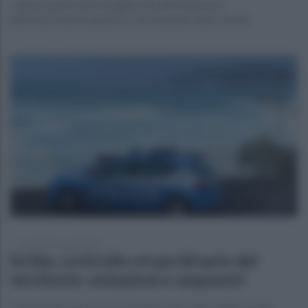
L’opera, parte di un progetto di valorizzazione
dell'osservatorio geofisico di Casamicciola a Ischia
mercoledì 12 aprile 2023
Ischia, controllo straordinario del
territorio: violazioni e sequestri
Contestate una serie di violazioni del codice della strada