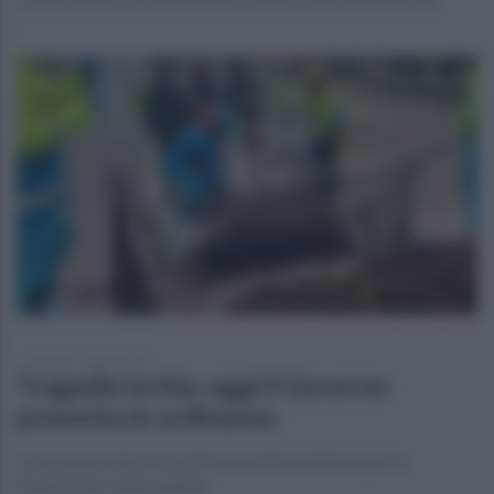
martedì 11 aprile 2023
Tragedia Ischia: oggi il Governo
presenta le ordinanze
Lo ha annunciato il Commissario Straordinario per la
Protezione Civile, Legnini