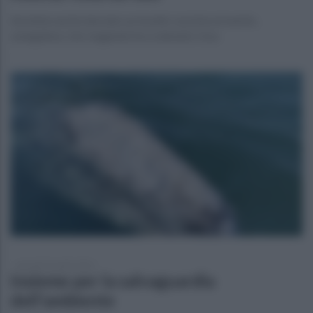
Avrebbe anche lanciato un insulto razzista al marito,
senegalese, che reagendo ha scatenato rissa
giovedì 22 aprile 2021
Insieme per la salvaguardia
dell'ambiente