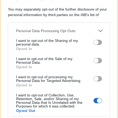
You may separately opt-out of the further disclosure of your
personal information by third parties on the IAB’s list of
downstream participants.
Personal Data Processing Opt Outs
This information may also be disclosed by us to third parties
on the IAB’s List of Downstream Participants that may further
I want to opt-out of the Sharing of my
disclose it to other third parties.
personal data.
Opted In
Please note that this website/app uses one or more Google
services and may gather and store information including but
I want to opt-out of the Sale of my
Personal Data.
not limited to your visit or usage behaviour. You may click to
Opted In
grant or deny consent to Google and its third-party tags to
use your data for below specified purposes in below Google
I want to opt-out of processing my
consent section.
Personal Data for Targeted Advertising.
Opted In
I want to opt-out of Collection, Use,
Retention, Sale, and/or Sharing of my
Personal Data that Is Unrelated with the
Purposes for which it was collected.
Opted Out