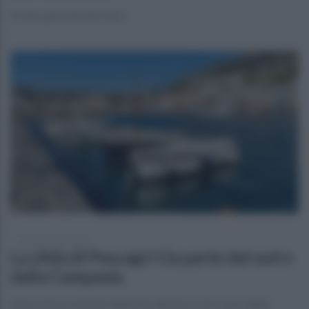
Ischia: giornata del mare
lunedì 19 aprile 2021
La sfida di Pescagri Cia parte dal sud e
dalla Campania
Nasce l’associazione dedicata alla pesca nel cuore delle