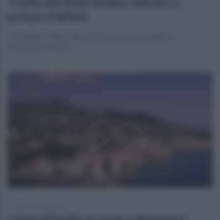
Truffa del finto broker, bitcoin a
prezzo d’affare
Carabinieri denunciano 47enne e trovano il denaro
dell’anziana vittima
lunedì 17 maggio 2021
L'isola d'Ischia si avvia a diventare