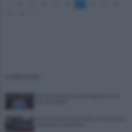
«
26
27
28
29
30
31
32
33
34
35
36
»
ULTIME NOTIZIE
Infortunio Marianucci, prima diagnosi: la nota
della SSC Napoli
Controlli sulle onoranze funebri: tre imprenditori
denunciate, attività chiuse