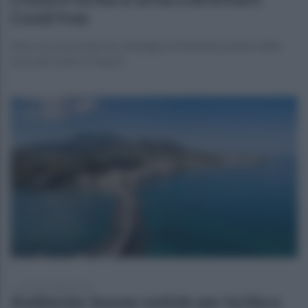
Covid free
Verso la conclusione la campagna di immunizzazione delle
isole del Golfo di Napoli
giovedì 6 maggio 2021
Ambiente: buone notizie per Ischia e