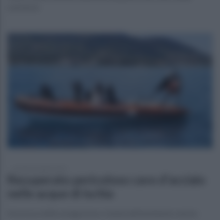
marinerie
venerdì 16 aprile 2021
Recuperato pericoloso cavo d'acciaio
nelle acque di Ischia
Sicurezza delle navigazione e tutela dell'ambiente marino