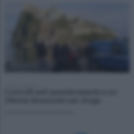
sabato 13 marzo 2021
Controlli anti assembramento e un
24enne denunciato per droga
Polizia in azione nell'Isola d'Ischia