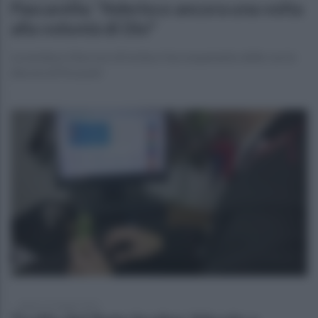
Pascarella: "Aderisco ancora una volta
alla volontà di Dio"
La nomina a Vescovo di Ischia e l'accorpamento delle con la
diocesi di Pozzuoli
sabato 22 maggio 2021