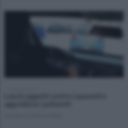
venerdì 2 aprile 2021
Lancia oggetti contro i passanti e
aggredisce i poliziotti
Arrestato un 23enne ischitano