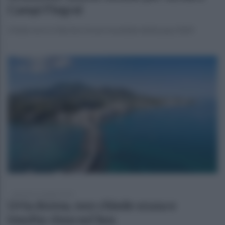
Campi Flegrei
L’Italia verso il decimo forum mondiale dell’acqua 2024
domenica 2 maggio 2021
Urta donna, non chiede scusa e
insulta: rissa sul bus