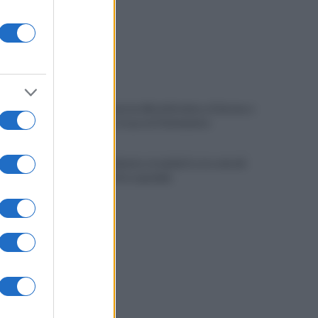
Vandalizzata la villa intitolata a Falcone e
Borsellino, il caso in Parlamento
Brutto incidente stradale fra tre veicoli:
conducenti in ospedale