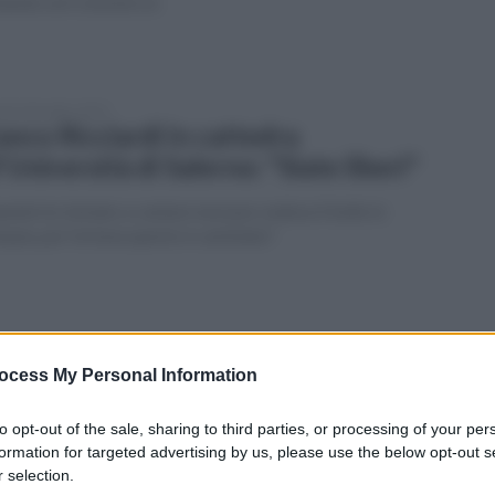
tando sul Commercio
edì 4 dicembre 2023
anco Ricciardi in cattedra
l'Università di Salerno: "Siate liberi"
ndo ho iniziato a cantare nessuno vedeva il bello in
mpia, per fortuna questo è cambiato"
tedì 28 novembre 2023
ndali in azione a Fisciano: distrutta la
ocess My Personal Information
atua della Madonnina
to opt-out of the sale, sharing to third parties, or processing of your per
viduato il responsabile, l'ira del sindaco: "Non tollereremo
formation for targeted advertising by us, please use the below opt-out s
tali azioni distruttive"
 selection.