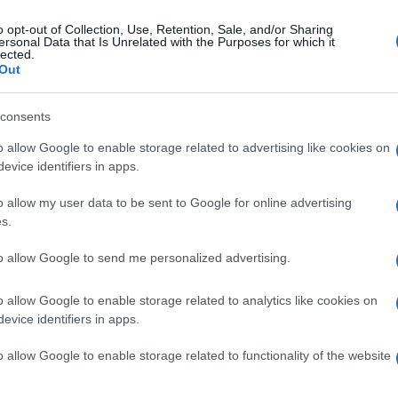
o opt-out of Collection, Use, Retention, Sale, and/or Sharing
ersonal Data that Is Unrelated with the Purposes for which it
edì 13 novembre 2023
lected.
ansizione energetica, Terna lancia una
Out
ova sfida da Salerno
consents
sentata la seconda edizione del master promosso dalla
età italiana
o allow Google to enable storage related to advertising like cookies on
evice identifiers in apps.
o allow my user data to be sent to Google for online advertising
s.
ato 11 novembre 2023
isa replica al servizio di "Striscia la
to allow Google to send me personalized advertising.
tizia" sulle aule allagate
o allow Google to enable storage related to analytics like cookies on
tratta di criticità datate e risolte", la precisazione dell'Ateneo
evice identifiers in apps.
o allow Google to enable storage related to functionality of the website