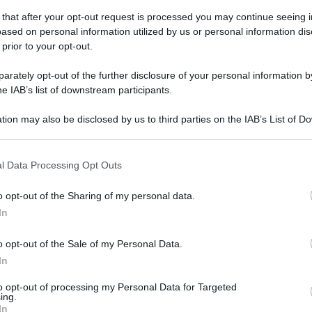
 that after your opt-out request is processed you may continue seeing i
ased on personal information utilized by us or personal information dis
 prior to your opt-out.
coledì 22 novembre 2023
schio idrogeologico, l’impegno di Più
rately opt-out of the further disclosure of your personal information by
ropa da Fisciano
he IAB’s list of downstream participants.
a mozione per chiedere maggiori investimenti a Regioni e
tion may also be disclosed by us to third parties on the IAB’s List of 
erno"
 that may further disclose it to other third parties.
 that this website/app uses one or more Google services and may gath
l Data Processing Opt Outs
including but not limited to your visit or usage behaviour. You may click 
 to Google and its third-party tags to use your data for below specifi
o opt-out of the Sharing of my personal data.
tedì 21 novembre 2023
ogle consent section.
litiche giovanili in Europa, tre giorni
In
 dibattito tra Fisciano e Ravello
o opt-out of the Sale of my Personal Data.
In
s sui risultati del Youth Wiki, l’enciclopedia online promossa
la Commissione Europa
to opt-out of processing my Personal Data for Targeted
ing.
In