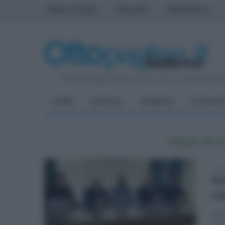
PRIMA PAGINA
AVELLINO
BENEVENTO
Venerdì 7 Agosto 2026
| Direttore Editoriale:
Antonio Sass
HOME
POLITICA
CRONACA
ATTUALIT
Notizie dal 
mar
Pr
co
L'ob