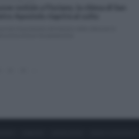
enica 29 ottobre 2023
one notizie a Fisciano, la chiesa di San
etro Apostolo riaprirà al culto
nciato finanziamento del ministero della cultura per la
izzazione di lavori di manutenzione
15
16
»
ONTATTI
PUBBLICITÀ
LAVORA CON NOI
PRIVACY / COOKIE POLICY