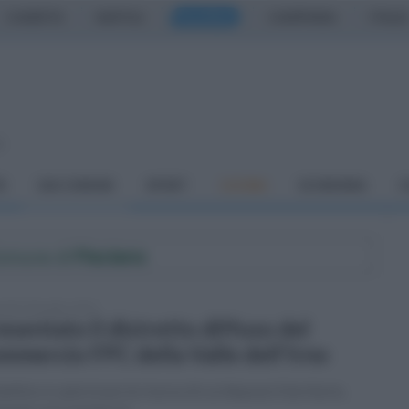
CASERTA
NAPOLI
SALERNO
CAMPANIA
ITALIA
o
À
DAI COMUNI
SPORT
CUCINA
ECONOMIA
C
Comune di
Fisciano
tedì 5 dicembre 2023
esentato il distretto diffuso del
mmercio FPC della Valle dell'Irno
iettivo è valorizzare le risorse di cui dispone il territorio,