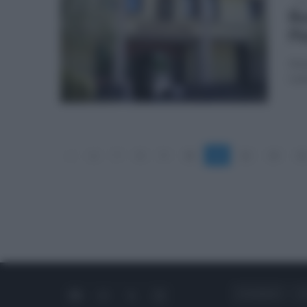
dom
Bu
Pi
Annu
real
«
6
7
8
9
10
11
12
13
14
CHI SIAMO
C