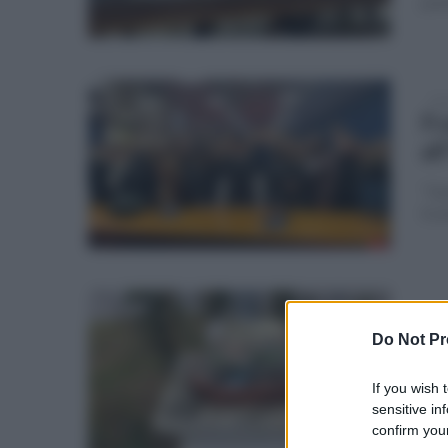
pun
lun
Fr
al
"Qua
Sca
mar
Va
Do Not Pr
st
If you wish 
Indi
sensitive in
mai 
confirm your