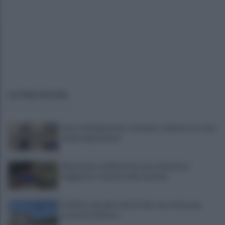
ULTIME NOTIZIE
Choc nel Salernitano: rinvenuto cadavere in stato
di decomposizione
Allontanato dall'Esercito per molestie ai
viaggiatori: tensione alla stazione
Il Cilento alza gli occhi al cielo: una serata per
osservare Saturno