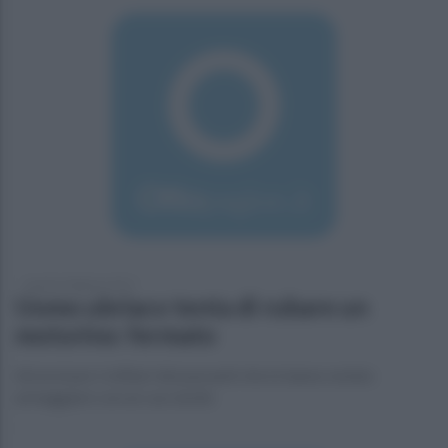
lunedì 6 febbraio 2017
Uomo ubriaco tenta di rubare un
motorino: fermato
Ad avvisare i militari dei passanti che lo hanno notato
armeggiare con un cacciavite