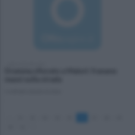
sabato 10 dicembre 2016
Dramma sfiorato a Maiori: franano
massi sulla strada
I crolli dal costone roccioso
«
31
32
33
34
35
36
37
38
39
40
41
»