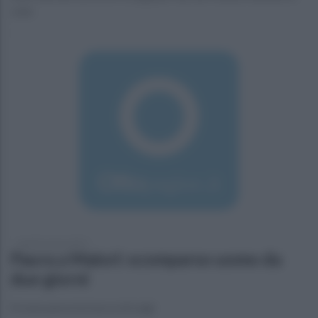
casa
lunedì 6 marzo 2017
Paura a Maiori: scomparso uomo da
due giorni
Si sono perse le tracce di Luigi