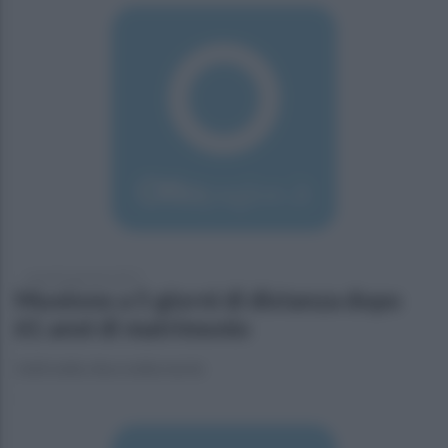
venerdì 6 gennaio 2017
Muoiono a 5 giorni di distanza dopo
61 anni di matrimonio
Uniti nella vita e nella morte