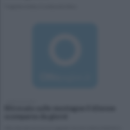
Tragedia evitata, il conducente illeso
lunedì 6 marzo 2017
Ritrovato sulle montagne il 65enne
scomparso da giorni
Alla vista dei soccorsi è scappato via, non voleva rientrare a