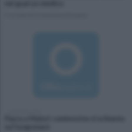
nei guai un medico
E' accusato di circonvenzione di incapace
venerdì 24 marzo 2017
Paura a Maiori: camioncino si schianta
sul lungomare