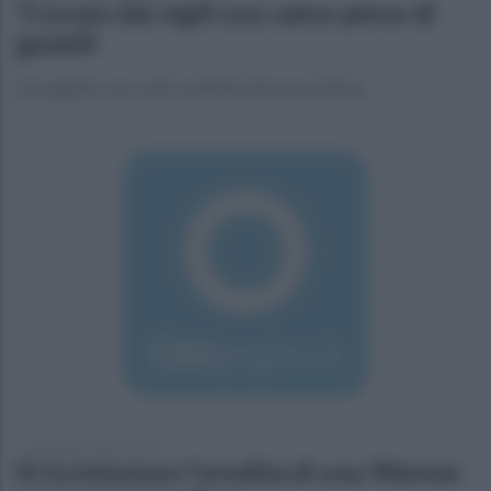
Trovato dai vigili uno zaino pieno di
gioielli
Gli oggetti sono stati restituiti alla proprietaria
mercoledì 12 aprile 2017
Si fa intestare l'eredità di una 90enne: