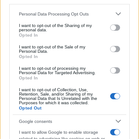
downstream participants.
Personal Data Processing Opt Outs
This information may also be disclosed by us to third parties
on the IAB’s List of Downstream Participants that may further
I want to opt-out of the Sharing of my
disclose it to other third parties.
personal data.
Opted In
Please note that this website/app uses one or more Google
services and may gather and store information including but
I want to opt-out of the Sale of my
Personal Data.
not limited to your visit or usage behaviour. You may click to
Opted In
grant or deny consent to Google and its third-party tags to
use your data for below specified purposes in below Google
I want to opt-out of processing my
consent section.
Personal Data for Targeted Advertising.
Opted In
I want to opt-out of Collection, Use,
Retention, Sale, and/or Sharing of my
Personal Data that Is Unrelated with the
Purposes for which it was collected.
Opted Out
Google consents
I want to allow Google to enable storage
related to advertising like cookies on web or