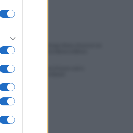
Spaccio di droga a Roma, 13 arresti: nei
guai anche un 26enne avellinese
Tariq Owens è il nuovo centro
dell'Avellino Basket