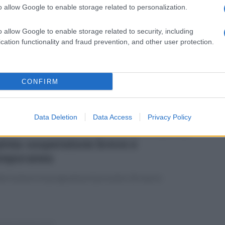
o allow Google to enable storage related to personalization.
edì 24 marzo 2025
titolata la Stazione dei Carabinieri al
o allow Google to enable storage related to security, including
resciallo Pepicelli - FOTO
cation functionality and fraud prevention, and other user protection.
 tenuta questa mattina la cerimonia di intitolazione Ad
villa Irpina
CONFIRM
Data Deletion
Data Access
Privacy Policy
edì 24 marzo 2025
tervento alla rete idrica ad Altavilla
pinia: sospensione breve e
mporanea
nterruzione è in programma il prossimo 26 marzo
enica 23 marzo 2025