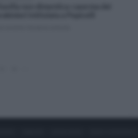
tavilla non dimentica: caserma dei
rabinieri intitolata a Pepicelli
re al merito. Domani la cerimonia
11
12
»
ONTATTI
PUBBLICITÀ
LAVORA CON NOI
PRIVACY / COOKIE POLICY