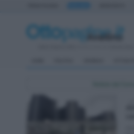
PRIMA PAGINA
AVELLINO
BENEVENTO
Sabato 8 Agosto 2026
| Direttore Editoriale:
Antonio Sass
HOME
POLITICA
CRONACA
ATTUALIT
Notizie dal Co
sab
Al
ca
Mart