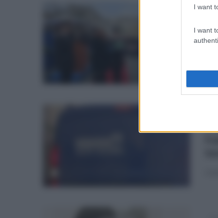
I want t
lun
In
I want t
Ma
authenti
Si è
Alta
lun
In
Ir
te
L'i
dom