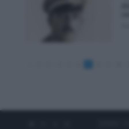
Al
ca
Ono
«
2
3
4
5
6
7
8
9
10
CHI SIAMO
C