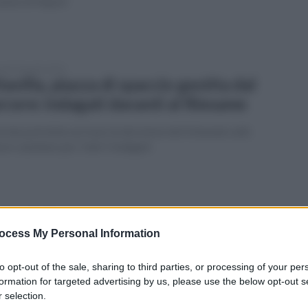
same di Napoli
erdì 18 aprile 2025
tavilla, piazza di spaccio gestita dal
rcere: indagati davanti al Riesame
erata potrebbe arrivare la decisione del tribunale sulle
re cautelare per 3 dei 5 indagati
edì 14 aprile 2025
tavilla, piazza di spaccio gestita dal
ocess My Personal Information
rcere: fissati i primi riesami
to opt-out of the sale, sharing to third parties, or processing of your per
ffettuare le indagini gli uomini della squadra Mobile della
formation for targeted advertising by us, please use the below opt-out s
tura di Avellino
 selection.