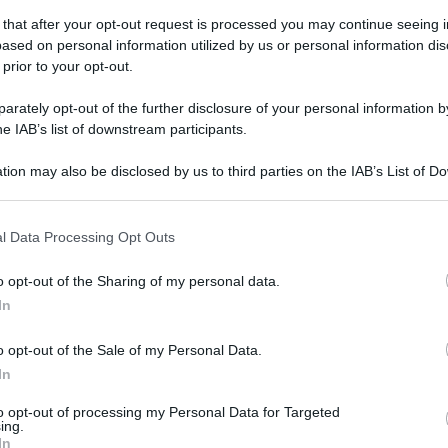
 that after your opt-out request is processed you may continue seeing i
ased on personal information utilized by us or personal information dis
 prior to your opt-out.
vedì 10 aprile 2025
tavilla, piazza di spaccio gestita dal
rately opt-out of the further disclosure of your personal information by
rcere: i cinque in silenzio dal gip
he IAB’s list of downstream participants.
 la moglie del capo dell'associazione a delinquere non ha
tion may also be disclosed by us to third parties on the IAB’s List of 
posto alle domande del gip
 that may further disclose it to other third parties.
 that this website/app uses one or more Google services and may gath
l Data Processing Opt Outs
including but not limited to your visit or usage behaviour. You may click 
 to Google and its third-party tags to use your data for below specifi
o opt-out of the Sharing of my personal data.
vedì 10 aprile 2025
ogle consent section.
tavilla Irpina, detenzione e spaccio di
In
oga: pena ridotta in appello
o opt-out of the Sale of my Personal Data.
In
primo grado aveva rimediato una condanna a 6 anni di
usione e una multa di 32mila euro
to opt-out of processing my Personal Data for Targeted
ing.
In