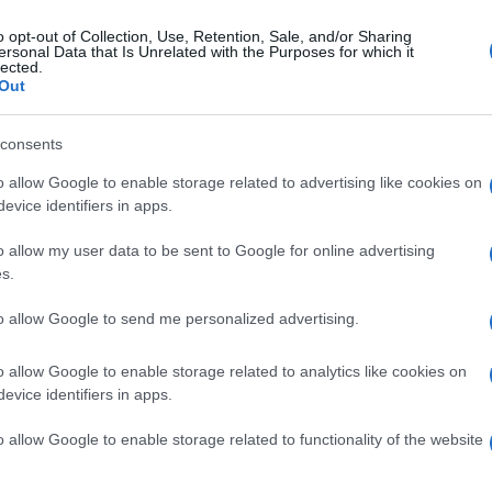
o opt-out of Collection, Use, Retention, Sale, and/or Sharing
ersonal Data that Is Unrelated with the Purposes for which it
coledì 9 aprile 2025
lected.
tavilla, spaccio all'ingrosso di droga:
Out
fari estesi fino alla Valle Caudina
consents
sa la fissazione degli interrogatori di garanzia davanti al gip
tribunale di Napoli
o allow Google to enable storage related to advertising like cookies on
evice identifiers in apps.
o allow my user data to be sent to Google for online advertising
s.
tedì 8 aprile 2025
tavilla, il codice imei ha consentito di
to allow Google to send me personalized advertising.
antellare la piazza di spaccio
o allow Google to enable storage related to analytics like cookies on
arcotrafficante dettava modi e tempi di consegna, ma anche i
evice identifiers in apps.
ini da utilizzare
o allow Google to enable storage related to functionality of the website