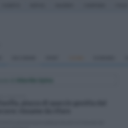
CASERTA
NAPOLI
SALERNO
CAMPANIA
ITALIA
o
À
DAI COMUNI
SPORT
CUCINA
ECONOMIA
C
mune di
Altavilla Irpina
ato 19 aprile 2025
tavilla, piazza di spaccio gestita dal
rcere: riesame da rifare
edì fissata una nuova udienza davanti al tribunale del