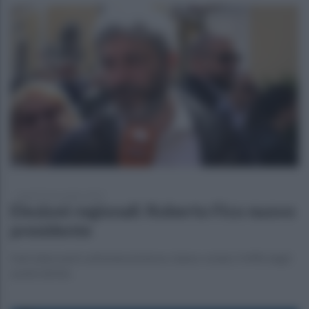
lunedì 24 novembre 2025
Elezioni regionali: Roberto Fico nuovo
presidente
Dati allarmanti sull'astensionismo, hanno votato il 44% degli
aventi diritto