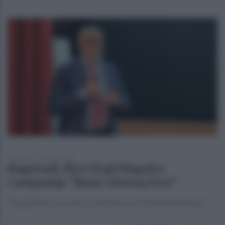
lunedì 24 novembre 2025
Regionali, Ricci (Cgil Napoli e
Campania): "Bene vittoria Fico"
"Auspichiamo ascolto e confronto con il mondo del lavoro”