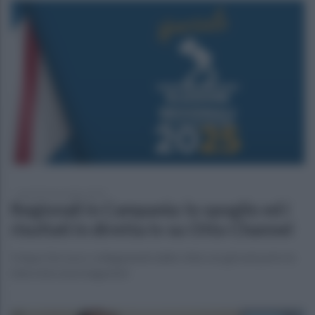
lunedì 24 novembre 2025
Regionali in Campania: lo spoglio ed i
risultati in diretta tv su Otto Channel
Il dopo De Luca: collegamenti dalle città con gli exit poll e le
interviste ai protagonisti