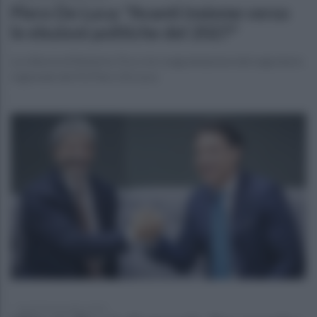
Piero De Luca: "Avanti insieme verso
le elezioni politiche del 2027"
La vittoria di Roberto Fico e le congratulazioni del segretario
regionale del Pd Piero De Luca
lunedì 24 novembre 2025