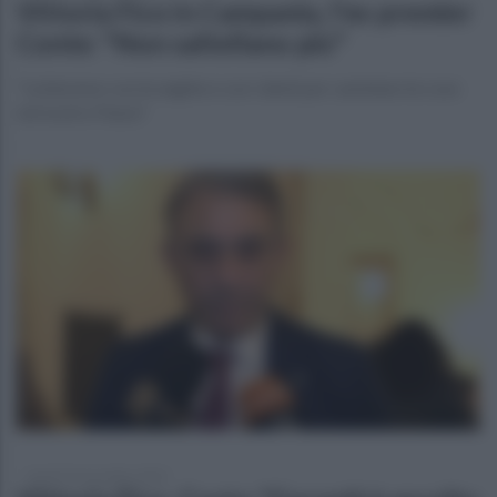
Vittoria Fico in Campania, l'ex premier
Conte: "Non saltellano più"
"Lotteremo con le unghie e con i denti per cambiare le cose
nel nostro Paese"
lunedì 24 novembre 2025