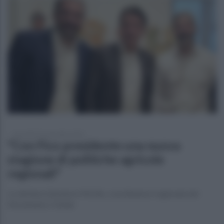
mercoledì 19 novembre 2025
"Con Fico presidente una nuova
stagione di politiche agricole
regionali"
Lo dichiara Salvatore Micillo, coordinatore regionale del
Movimento 5 Stelle