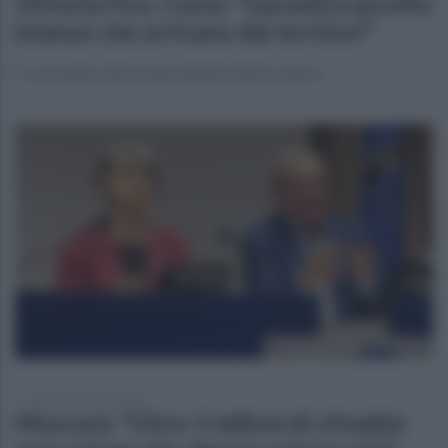
Vittoria Fico, Costa: "Garantirà ascolto
istanze che arrivano dai territori"
Il commento del vicepresidente della Camera
lunedì 24 novembre 2025
Muscarà: "Oltre 3 milioni di cittadini