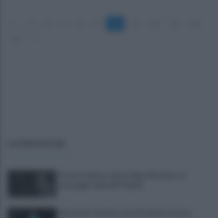
«
5
6
7
8
9
10
11
12
13
14
15
»
ULTIME NOTIZIE
Il calcio italiano saluta Pippo Marchioro: il
messaggio della SSC Napoli
Benevento-Ravenna ad un fischietto lucano