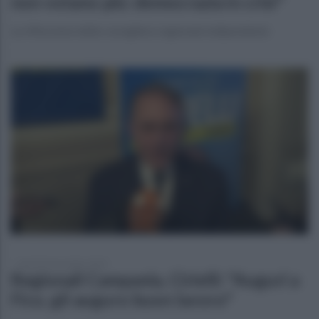
non votano più: democrazia in crisi"
La riflessione della consigliera regionale indipendente
lunedì 24 novembre 2025
Regionali Campania, Cirielli: "Auguri a
Fico, gli auguro buon lavoro"