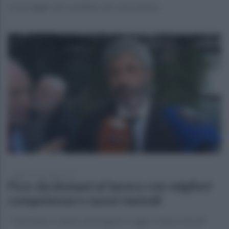
Il messaggio del candidato del centrodestra
lunedì 24 novembre 2025
Fico: da domani al lavoro con migliori
competenze e nuovi metodi
"Tutti hanno creduto nel progetto e oggi ci siamo riusciti"