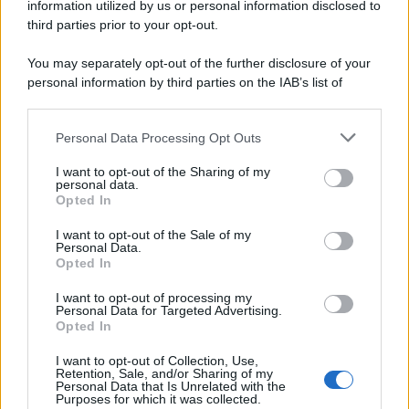
information utilized by us or personal information disclosed to
third parties prior to your opt-out.
You may separately opt-out of the further disclosure of your
personal information by third parties on the IAB’s list of
downstream participants.
Personal Data Processing Opt Outs
This information may also be disclosed by us to third parties
on the IAB’s List of Downstream Participants that may further
I want to opt-out of the Sharing of my
disclose it to other third parties.
personal data.
Opted In
Please note that this website/app uses one or more Google
services and may gather and store information including but
I want to opt-out of the Sale of my
Personal Data.
not limited to your visit or usage behaviour. You may click to
Opted In
grant or deny consent to Google and its third-party tags to
use your data for below specified purposes in below Google
I want to opt-out of processing my
consent section.
Personal Data for Targeted Advertising.
Opted In
I want to opt-out of Collection, Use,
Retention, Sale, and/or Sharing of my
Personal Data that Is Unrelated with the
Purposes for which it was collected.