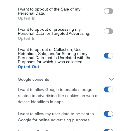
Please note that this website/app uses one or more Google
services and may gather and store information including but
I want to opt-out of the Sale of my
Personal Data.
not limited to your visit or usage behaviour. You may click to
Opted In
grant or deny consent to Google and its third-party tags to
use your data for below specified purposes in below Google
I want to opt-out of processing my
consent section.
Personal Data for Targeted Advertising.
Opted In
I want to opt-out of Collection, Use,
Retention, Sale, and/or Sharing of my
Personal Data that Is Unrelated with the
Purposes for which it was collected.
Opted Out
Google consents
I want to allow Google to enable storage
related to advertising like cookies on web or
device identifiers in apps.
I want to allow my user data to be sent to
Google for online advertising purposes.