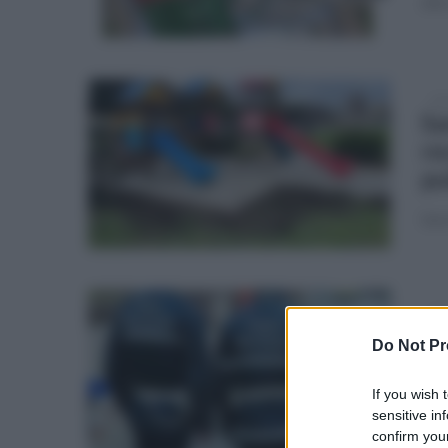
alla
mar
Sa
re
pu
Sar
mer
Ne
Do Not Pr
gr
If you wish 
Hann
sensitive in
dove
confirm your