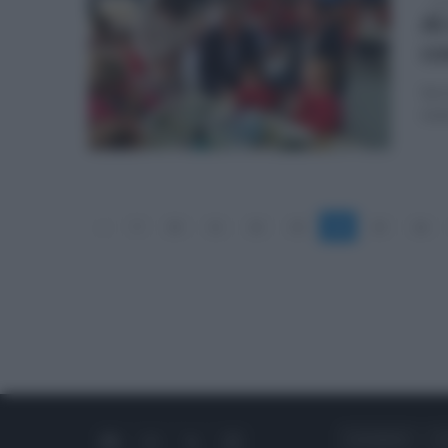
mar
Al
co
Serv
me
«
9
10
11
12
13
14
15
16
CHI SIAMO
C