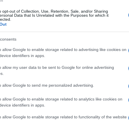
In
o opt-out of Collection, Use, Retention, Sale, and/or Sharing
edì 19 dicembre 2022
ersonal Data that Is Unrelated with the Purposes for which it
 poesia contro le mafie: evento
lected.
Out
titolato alla memoria di Giuseppe
lvia
consents
 Giorgio a Cremano non dimentica vicedirettore del carcere
o allow Google to enable storage related to advertising like cookies on
Poggioreale ucciso dalla Nco
evice identifiers in apps.
o allow my user data to be sent to Google for online advertising
s.
vedì 1 dicembre 2022
 commissione europea in visita al
to allow Google to send me personalized advertising.
ntro antiviolenza Maria
o allow Google to enable storage related to analytics like cookies on
no: “Le nostre best practice diventano un modello da
evice identifiers in apps.
ortare”
o allow Google to enable storage related to functionality of the website