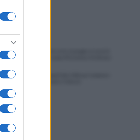
Allenamento sotto la pioggia a Castel di
Sangro: in campo Mctominay e De Bruyne
Spiagge Napoli: blitz ASIA per l'ambiente
a San Giovanni a Teduccio