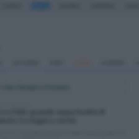
CASERTA
NAPOLI
SALERNO
CAMPANIA
ITALIA
o
À
DAI COMUNI
SPORT
CUCINA
ECONOMIA
C
di
San Giorgio a Cremano
tedì 7 febbraio 2023
rra Felix: grande opportunità di
lancio tra bugie e verità
no: Ecco cosa realizzeremo per restituire questa grande area