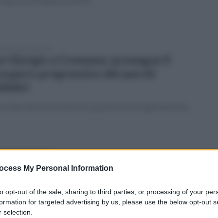
 citta’ con strutture e servizi
tedì 24 gennaio 2023
n Giorgio a Cremano: prosegue il
cupero progressivo dei parchi
bblici
à realizzata la seconda e piu’ grande area di sgambamento
coledì 4 gennaio 2023
onata rischia di soffocare: salvata
ocess My Personal Information
azie ad agenti municipale
to opt-out of the sale, sharing to third parties, or processing of your per
o scortato l'auto dei genitori fino all'ospedale Annunziuata
formation for targeted advertising by us, please use the below opt-out s
 la piccola è stata salvata
 selection.