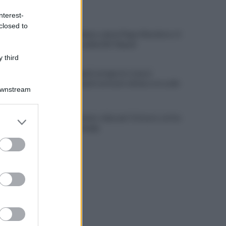
ULTIME NOTIZIE
nterest-
closed to
Il calcio italiano saluta Pippo Marchioro: il
messaggio della SSC Napoli
 third
Linea 1 Napoli, ad agosto stop ai
prolungamenti notturni: ultima corsa alle
Downstream
23
Napoli Women, colpo per l'attacco: arriva
er and store
Chanté Dompig
to grant or
ed purposes