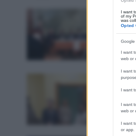
Opted 
I want t
lun
of my P
La
was col
Opted 
in
Sa
Google 
San
I want t
di 
web or d
I want t
purpose
gio
La
I want 
ce
I want t
Zin
web or d
esp
I want t
or app.