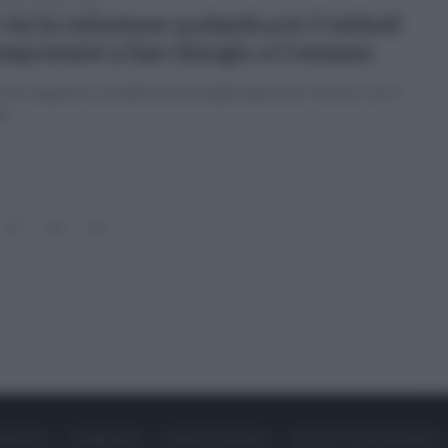
tedì 18 ottobre 2022
 via la refezione scolastica in 5 istituti
mprensivi a San Giorgio a Cremano
izio regolare e soddisfazione degli alunni per il nuovo, ricco
nù
17
18
19
»
ONTATTI
PUBBLICITÀ
LAVORA CON NOI
PRIVACY / COOKIE POLICY