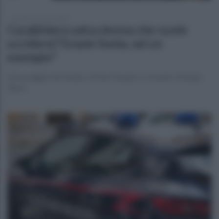
giovedì 25 agosto 2022
Carabiniera salva donna che vuole
uccidersi."Grazie Sonia, sei un
esempio"
Il messaggio del sindaco di San Giorgio a Cremano Giorgio
Zinno