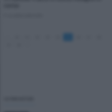
corso
E' accaduto nella notte
«
10
11
12
13
14
15
16
17
18
19
20
»
ULTIME NOTIZIE