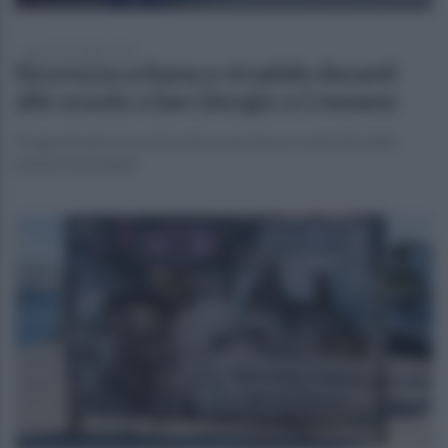
martedì 26 luglio 2022
Sicurezza urbana e stradale davanti
alle scuole a San Giorgio a Cremano
Programmato il servizio di prevenzione e controllo della
polizia municipale