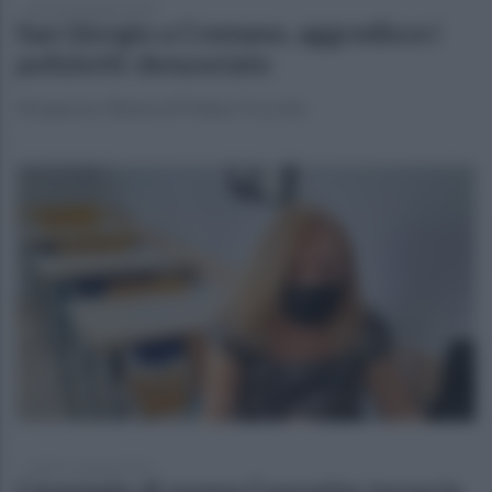
martedì 21 giugno 2022
San Giorgio a Cremano, aggredisce i
poliziotti: denunciato
Nei guai un 34enne di Pollena Trocchia
sabato 11 giugno 2022
L'esempio di nonna Concetta: torna in