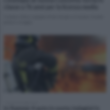
classe a 76 anni per la licenza media
Il sindaco Zinno: orgoglio di San Giorgio a Cremano. Grande
grinta e coraggio
domenica 22 maggio 2022
In fiamme 4 auto in sosta: indagini in