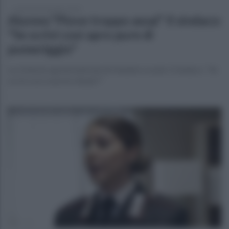
venerdì 30 settembre 2022
Alunno:"Piove troppo assai" Il sindaco:
"Se scrivi così apro pure di
pomeriggio"
La richiesta sgrammaticata di chiudere scuole. Il sindaco: "Se
scrivi così come le chiudo?"