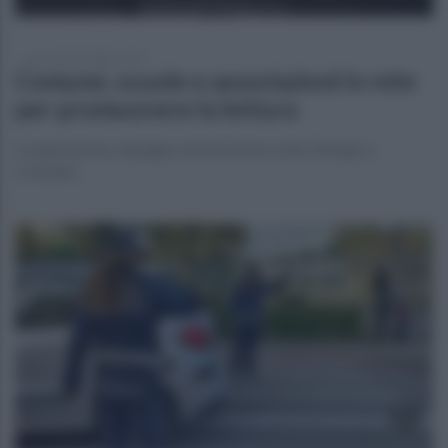
mercoledì 27 luglio 2022
Comune, scuole e associazioni in rete
per promuovere la lettura
Cooperazione, impegno ed inclusione a San Giorgio a
Cremano