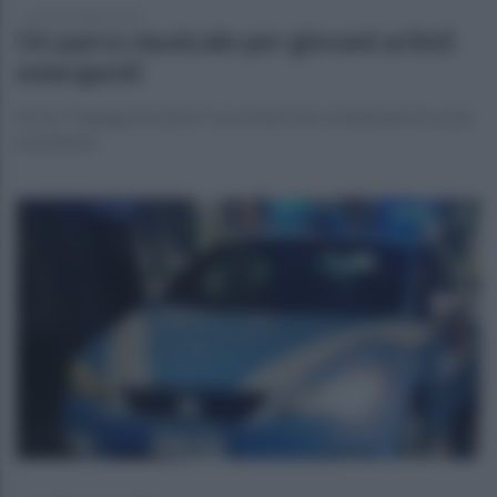
giovedì 7 luglio 2022
Un parco musicale per giovani artisti
emergenti
Al via "Falanga Acustica" con artisti che si esibiranno in varie
postazioni