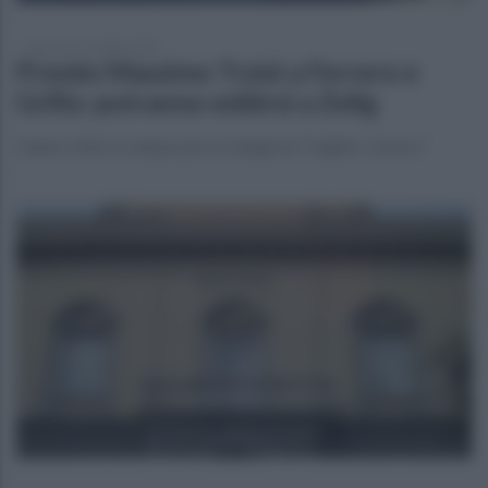
domenica 17 luglio 2022
Premio Massimo Troisi a Ferrero e
Grillo: potranno esibirsi a Zelig
Hanno vinto ex aequo per la categoria "miglior comico"