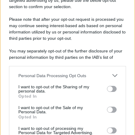
targeted advertising by us, please use the below opt-out
section to confirm your selection.
Incendio nella sede del consiglio comunale: forse
è stato un corto circuito
Please note that after your opt-out request is processed you
may continue seeing interest-based ads based on personal
information utilized by us or personal information disclosed to
third parties prior to your opt-out.
You may separately opt-out of the further disclosure of your
personal information by third parties on the IAB’s list of
downstream participants.
Personal Data Processing Opt Outs
This information may also be disclosed by us to third parties
on the IAB’s List of Downstream Participants that may further
I want to opt-out of the Sharing of my
disclose it to other third parties.
personal data.
Opted In
Please note that this website/app uses one or more Google
services and may gather and store information including but
I want to opt-out of the Sale of my
Personal Data.
not limited to your visit or usage behaviour. You may click to
Opted In
grant or deny consent to Google and its third-party tags to
use your data for below specified purposes in below Google
I want to opt-out of processing my
consent section.
Personal Data for Targeted Advertising.