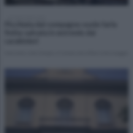
mercoledì 24 agosto 2022
Picchiata dal compagno vuole farla
finita: salvata in extremis dai
carabinieri
Intervento a San Giorgio a Cremano dei militari evita il peggio