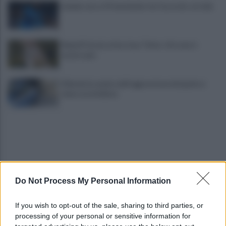
Lukaku verso il Fenerbache: ha l'accordo col club
Napoli Futsal, arriva Joao Timm: «Un onore
essere qui»
Difende la madre dall'aggressione del padre e
viene accoltellato
Do Not Process My Personal Information
VIDEO | Smantellata dalla Polizia la baraccopoli
If you wish to opt-out of the sale, sharing to third parties, or
abusiva di Poggioreale
processing of your personal or sensitive information for