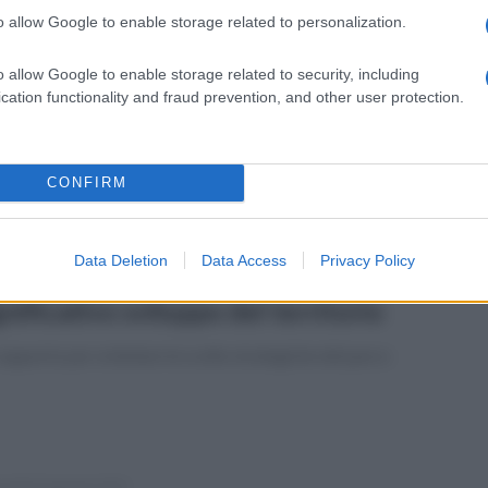
o allow Google to enable storage related to personalization.
erdì 7 febbraio 2025
rismo: gennaio in crescita per il parco
o allow Google to enable storage related to security, including
cheologico di Pompei
cation functionality and fraud prevention, and other user protection.
ratta soprattutto di visitatori stranieri, famiglie locali e
enienti da tutta Italia
CONFIRM
tedì 4 febbraio 2025
Data Deletion
Data Access
Privacy Policy
ovo importante studio a Pompei:
gnificativo sviluppo del territorio
upporto per orientare le scelte strategiche del parco
coledì 22 gennaio 2025