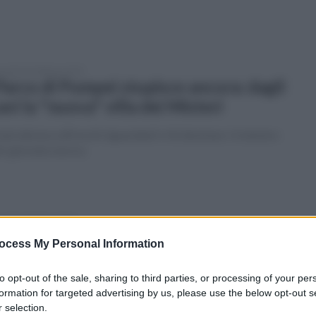
coledì 26 febbraio 2025
 Parco di Pompei stupisce ancora: dagli
avi la "nuova" villa dei Misteri
ati alla luce affreschi riguardanti i riti dionisiaci. Il ministro
i: giornata storica
erdì 21 febbraio 2025
mpei, scoperta una "megalografia"
ocess My Personal Information
onisiaca: presentazione il 26 febbraio
to opt-out of the sale, sharing to third parties, or processing of your per
coledì prossimo, alle 10:30, verranno presentati alla stampa
formation for targeted advertising by us, please use the below opt-out s
sultati delle ultime ricerche
 selection.