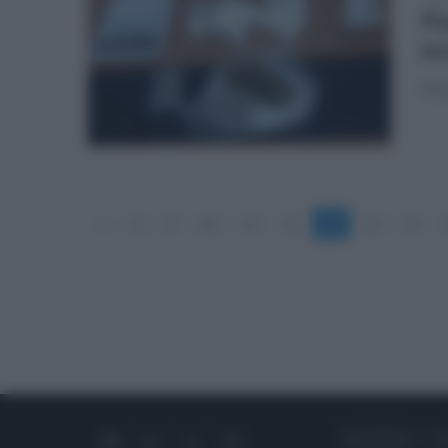
Po
sc
Nei 
«
8
9
10
11
12
13
14
15
CHI SIAMO
C