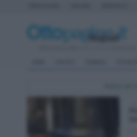
PRIMA PAGINA
AVELLINO
BENEVENTO
Sabato 8 Agosto 2026
| Direttore Editoriale:
Antonio Sass
HOME
POLITICA
CRONACA
ATTUALIT
Notizie dal
ven
As
no
E' 