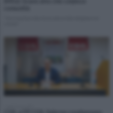
(M5s): Grave atto che colpisce
comunità
“Non è la prima volta che accade un fatto del genere nel
comune"
lunedì 10 marzo 2025
CGIL e FP CGIL Salerno condannano