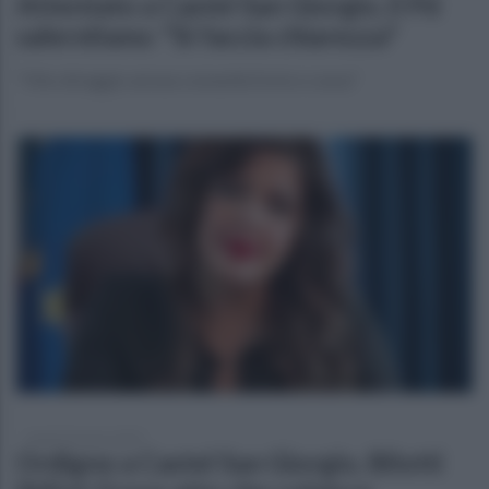
Attentato a Castel San Giorgio, il Pd
salernitano: "Si faccia chiarezza"
"Vile oltraggio ad una comunità forte e coesa"
lunedì 10 marzo 2025
Ordigno a Castel San Giorgio, Bilotti