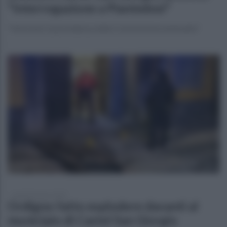
"Interrogazione a Piantedosi"
"Informerò la presidenza della Commissione Antimafia"
lunedì 10 marzo 2025
Ordigno fatto esplodere davanti al
municipio di Castel San Giorgio