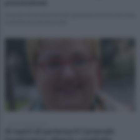
prevenzione
Venerdì la firma del protocollo: gestiranno in forma associata
le attività di protezione civile
martedì 25 febbraio 2025
Ai nastri di partenza il Carnevale
Sangiorgese: allegria, creatività,