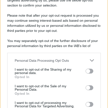
targeted advertising by us, please use the below opt-out
section to confirm your selection.
Golemic: "Salernitana, ti lascio un pezzo di cuore.
Adesso voglio solo giocare"
Please note that after your opt-out request is processed you
may continue seeing interest-based ads based on personal
information utilized by us or personal information disclosed to
third parties prior to your opt-out.
You may separately opt-out of the further disclosure of your
personal information by third parties on the IAB’s list of
downstream participants.
Personal Data Processing Opt Outs
This information may also be disclosed by us to third parties
on the IAB’s List of Downstream Participants that may further
I want to opt-out of the Sharing of my
disclose it to other third parties.
personal data.
Opted In
Please note that this website/app uses one or more Google
services and may gather and store information including but
I want to opt-out of the Sale of my
Personal Data.
not limited to your visit or usage behaviour. You may click to
Opted In
grant or deny consent to Google and its third-party tags to
use your data for below specified purposes in below Google
I want to opt-out of processing my
consent section.
Personal Data for Targeted Advertising.