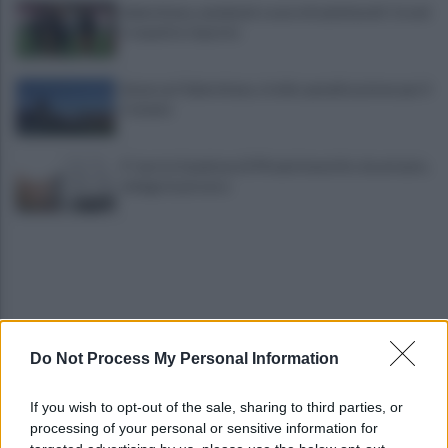
Salernitana, weekend a suon di amichevoli: Cosmi
si aspetta risposte
Avversari Salernitana, rischio penalizzazione per il
Catania
E' morto il pedone di 94 anni investito da un'auto,
indaga la procura
Do Not Process My Personal Information
Salernitana, sempre più vicini D’Ursi e Ciotti: le
If you wish to opt-out of the sale, sharing to third parties, or
ultime
processing of your personal or sensitive information for