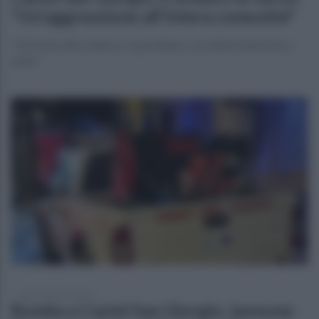
"Un'aggressione all'intera comunità"
"Di fronte alla violenza, rispondiamo con determinazione e
unità"
lunedì 10 marzo 2025
Bomba a Castel San Giorgio, Iannone: