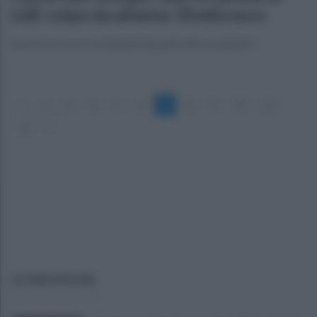
Lidl: colpo da almeno 35mila euro
Sono in corso accertamenti da parte dei carabinieri
«
2
3
4
5
6
7
8
9
10
11
12
»
ULTIME NOTIZIE