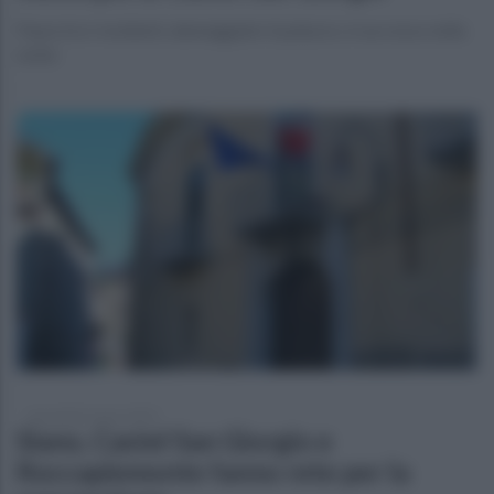
Paura tra i residenti, danneggiato il palazzo, è successo nella
notte
mercoledì 5 marzo 2025
Siano, Castel San Giorgio e
Roccapiemonte fanno rete per la