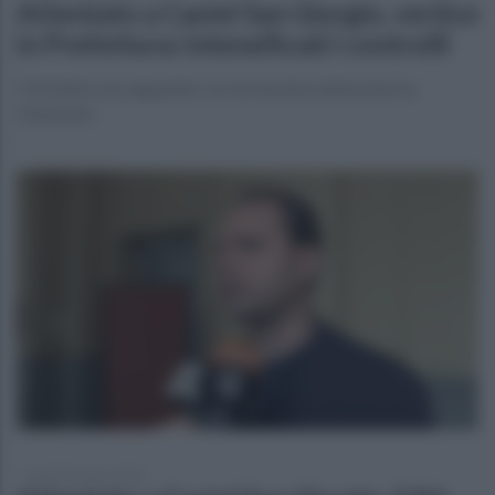
Attentato a Castel San Giorgio, vertice
in Prefettura: intensificati i controlli
Il Prefetto sta seguendo con la massima attenzione la
situazione
lunedì 10 marzo 2025