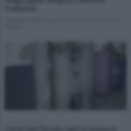
tradizione
Il programma della tre giorni prevede la sfilata dei sei carri
allegorici
lunedì 24 febbraio 2025
Castel San Giorgio, ladri in azione al