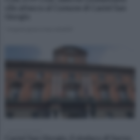
vile attacco al Comune di Castel San
Giorgio
"Un gesto grave e inaccettabile"
lunedì 10 marzo 2025
Castel San Giorgio, il sindaco di Sarno: