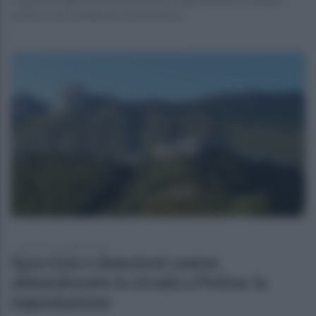
polizia e asl chiedendo di intervenire
mercoledì 19 ottobre 2022
Sporcizia e deiezioni canine
abbandonate in strada a Petina: la
segnalazione