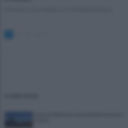
Si è imposto sul suo sfidante con il 62% delle preferenze
1
2
3
4
»
ULTIME NOTIZIE
Avversari Salernitana, rischio penalizzazione per il
Catania