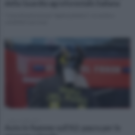
della Guardia agroforestale italiana
"Concreto pericolo per l'igiene pubblica": sos anche a
carabinieri e prcorua
sabato 12 luglio 2025
Auto in fiamme sull'A2: paura per le