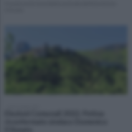
Presente anche il presidente nazionale dell'Ente Antonio
D'Acunto
lunedì 13 giugno 2022
Elezioni Comunali 2022, Petina:
riconfermato sindaco Domenico
D'Amato