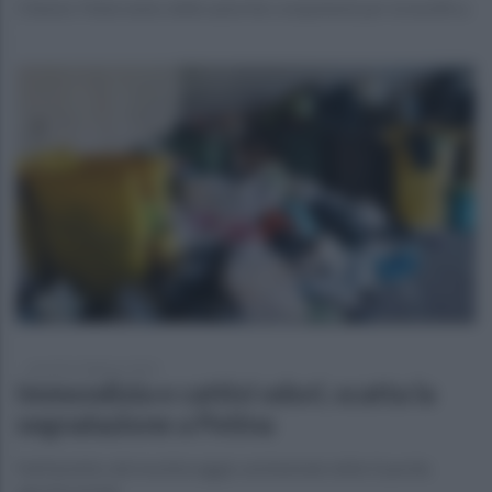
Chiesto l'intervento delle autorità competenti per la bonifica
martedì 6 febbraio 2024
Immondizia e cattivi odori, scatta la
segnalazione a Petina
Nell'ambito del monitoraggio ambientale della Guardia
agroforestale