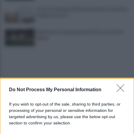
E' morto il pedone di 94 anni investito da un'auto,
indaga la procura
Salernitana, sempre più vicini D’Ursi e Ciotti: le
ultime
Do Not Process My Personal Information
Golemic: "Salernitana, ti lascio un pezzo di cuore.
If you wish to opt-out of the sale, sharing to third parties, or
Adesso voglio solo giocare"
processing of your personal or sensitive information for
targeted advertising by us, please use the below opt-out
section to confirm your selection.
VIDEO | Collisione nelle acque della Costiera,
gozzo affonda