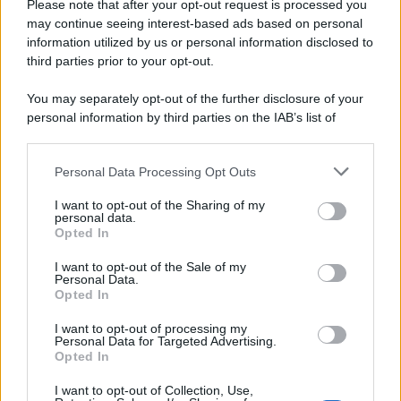
Please note that after your opt-out request is processed you
may continue seeing interest-based ads based on personal
information utilized by us or personal information disclosed to
third parties prior to your opt-out.
You may separately opt-out of the further disclosure of your
personal information by third parties on the IAB’s list of
downstream participants.
Personal Data Processing Opt Outs
This information may also be disclosed by us to third parties
on the IAB’s List of Downstream Participants that may further
I want to opt-out of the Sharing of my
disclose it to other third parties.
personal data.
Opted In
Please note that this website/app uses one or more Google
services and may gather and store information including but
I want to opt-out of the Sale of my
Personal Data.
not limited to your visit or usage behaviour. You may click to
Opted In
grant or deny consent to Google and its third-party tags to
use your data for below specified purposes in below Google
I want to opt-out of processing my
consent section.
Personal Data for Targeted Advertising.
Opted In
I want to opt-out of Collection, Use,