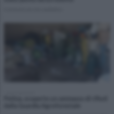
A stroncarlo uno choc anafilattico
lunedì 12 agosto 2024
Petina, scoperto un ammasso di rifiuti
dalla Guardia Agroforestale