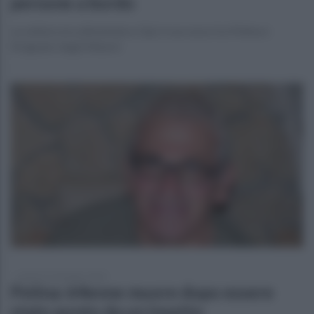
persone a bordo
La vettura era alimentata a Gpl, è successo tra Petina e
Sicignano degli Alburni
lunedì 23 settembre 2024
Petina: 64enne muore dopo essere
stato punto da un insetto