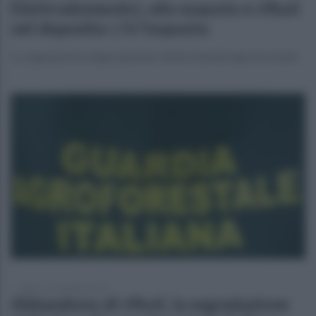
Elettrodomestici, olio esausto e rifiuti
nel deposito: c'è l'esposto
La segnalazione degli operatori della Guardia Agroforestale
sabato 13 settembre 2025
Abbandono di rifiuti, la segnalazione