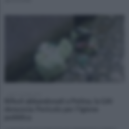
lunedì 7 novembre 2022
Rifiuti abbandonati a Petina, la GAI
denuncia: Pericolo per l'igiene
pubblica
La guardia agroforestale invia una segnalazione a sindaco,