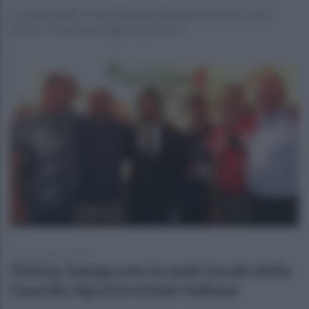
Il responsabile locale della guardia agroforestale scrive
all'Asl: "Problema di igiene pubblico"
lunedì 22 agosto 2022
Petina: inaugurata la sede locale della
Guardia Agroforestale Italiana