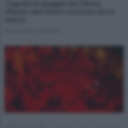
Tragedia in spiaggia nel Cilento,
39enne salernitano stroncato da un
malore
Inutili i tentativi di rianimarlo
sabato 12 settembre 2020