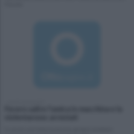
Pisacane
venerdì 11 gennaio 2019
Fecero salire l'amica in macchina e la
violentarono: arrestati
In carcere sono finite tre persone: gli abusi sarebbero