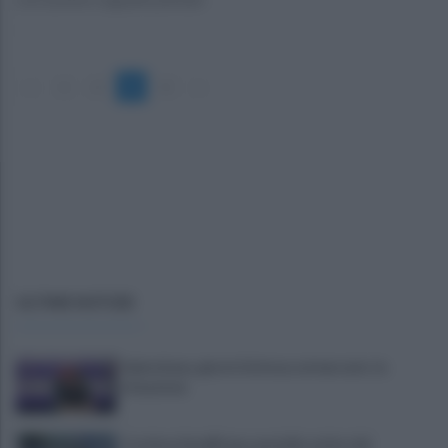
«
1
2
3
4
»
ULTIME NOTIZIE
Salernitana, giorni d’attesa sul mercato: la
situazione
Costiera Amalfitana, presidio estivo dei