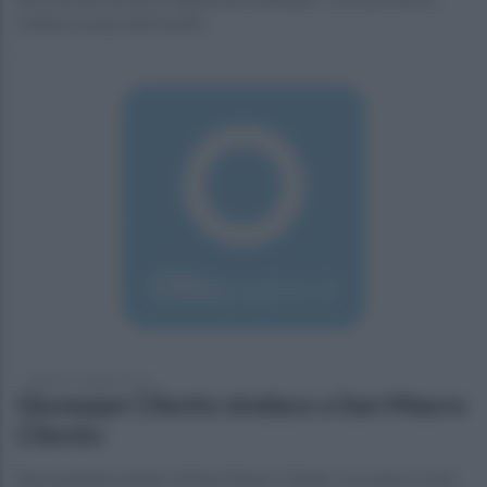
l'ultima serata dell'evento
lunedì 27 maggio 2019
Giuseppe Cilento sindaco a San Mauro
Cilento
Nuovamente sindaco di San Mauro Cilento, succede a Carlo