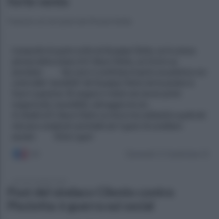
forte vento
Fiamme sul versante del Monte Stella
martedì 28 luglio 2020
Post del sindaco Cilento contro
Pisciotta: è guerra sui social