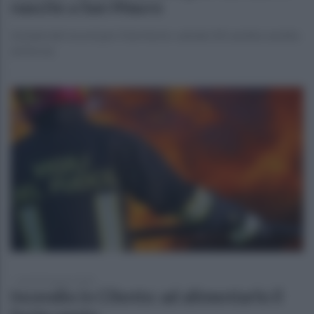
nascite a San Mauro
L'estate dei record per il territorio: salvate 20 caretta caretta
ad Ascea
lunedì 10 agosto 2020
Incendio in Cilento: ad alimentarlo il