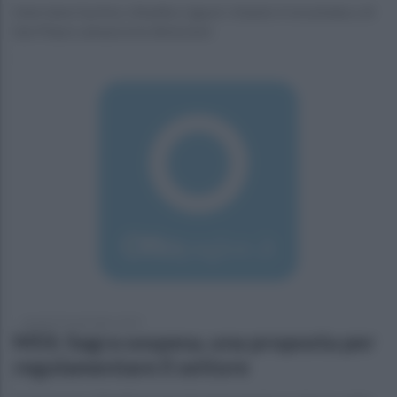
Interviene il primo cittadino Liguori. Intanto il vicesindaco di
San Mauro annuncia le dimissioni
martedì 10 settembre 2019
M5S: Sagra sospesa, una proposta per
regolamentare il settore