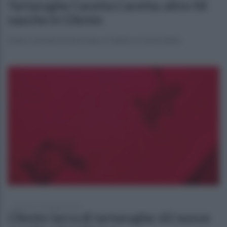
Tartarughe Caretta Caretta: altre 58
nascite in Cilento
Chiusi i presidi di San Mauro Cilento e Casal Velino
venerdì 11 settembre 2020
Cilento terra di tartarughe: 62 nuove