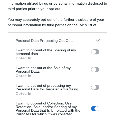
information utilized by us or personal information disclosed to
third parties prior to your opt-out.
You may separately opt-out of the further disclosure of your
personal information by third parties on the IAB’s list of
downstream participants.
Personal Data Processing Opt Outs
This information may also be disclosed by us to third parties
on the IAB’s List of Downstream Participants that may further
I want to opt-out of the Sharing of my
disclose it to other third parties.
personal data.
Opted In
Please note that this website/app uses one or more Google
services and may gather and store information including but
I want to opt-out of the Sale of my
Personal Data.
not limited to your visit or usage behaviour. You may click to
Opted In
grant or deny consent to Google and its third-party tags to
use your data for below specified purposes in below Google
I want to opt-out of processing my
consent section.
Personal Data for Targeted Advertising.
Opted In
I want to opt-out of Collection, Use,
Retention, Sale, and/or Sharing of my
Personal Data that Is Unrelated with the
Purposes for which it was collected.