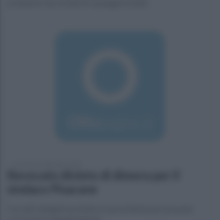
avvenuti in una strada di campagna isolata
mercoledì 12 dicembre 2018
Revocato divieto di dimora per il
sindaco Pisacane
Con altri indagati era finito in una inchiesta per presunta
corruzione e appalti pilotati