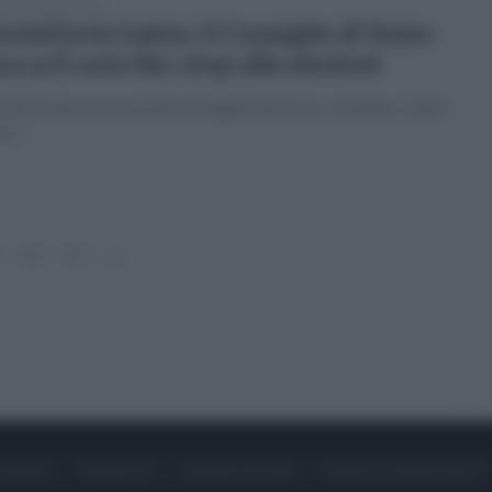
erdì 17 luglio 2026
nteforte Irpino, il Consiglio di Stato
occa il voto bis: stop alle elezioni
lta l'istanza presentata dai legali del primo cittadino, Fabio
cio
14
15
»
ONTATTI
PUBBLICITÀ
LAVORA CON NOI
PRIVACY / COOKIE POLICY