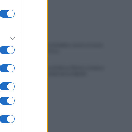
Sportnight ad Avellino: serata con tante
attività al Corso
Candida, accoltellò un 39enne: condanna
a sei anni confermata in Appello