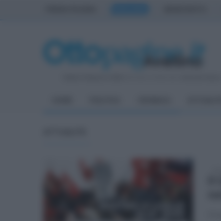
PRIMA PAGINA
AVELLINO
BENEVENTO
Sabato 8 Agosto 2026
| Direttore Editoriale:
Antonio Sass
HOME
POLITICA
CRONACA
ATTUALIT
ATTUALITÀ
dom
Il
no
Il r