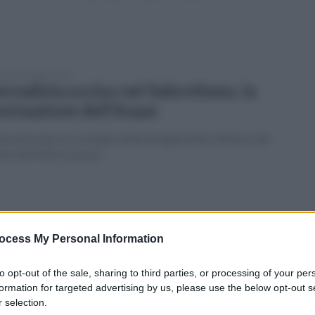
enica 19 luglio 2026
ornalista ucciso nel Salernitano, la
ecisazione dell'Arpac
te partecipa al cordoglio della famiglia della vittima e del
do dell'informazione
enica 19 luglio 2026
ansumanza in Alta Irpinia: comincia il
ocess My Personal Information
aggio delle vacche podoliche
to opt-out of the sale, sharing to third parties, or processing of your per
tradizione dell'Alta Irpinia raccontata da Coldiretti Avellino
formation for targeted advertising by us, please use the below opt-out s
 selection.