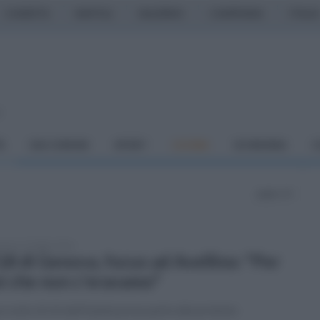
CASERTA
NAPOLI
SALERNO
CAMPANIA
ITALIA
o
À
DAI COMUNI
SPORT
CUCINA
ECONOMIA
C
pagina 10
enica 19 luglio 2026
 G8 di Genova, focus ad Avellino: "Per
i che non c'eravamo"
acconto di chi dall'Irpinia prese parte alle proteste