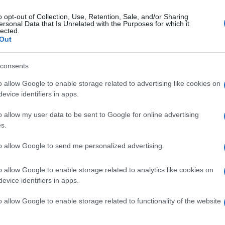
o opt-out of Collection, Use, Retention, Sale, and/or Sharing
ersonal Data that Is Unrelated with the Purposes for which it
ato 18 luglio 2026
lected.
ri in aumento, Festa: "Verificheremo
Out
 sono stati inseriti altri costi"
consents
x sindaco: "Lo capiremo quando ci daranno i documenti,
o allow Google to enable storage related to advertising like cookies on
ari faremo un'operazione verità"
evice identifiers in apps.
o allow my user data to be sent to Google for online advertising
s.
erdì 17 luglio 2026
ri ad Avellino: Ugl e Fit Cisl chiedono
to allow Google to send me personalized advertising.
iarezza sui costi di gestione
o allow Google to enable storage related to analytics like cookies on
 si scaricano sui cittadini i costi di una gestione
evice identifiers in apps.
trattuale opaca"
o allow Google to enable storage related to functionality of the website