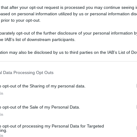
 that after your opt-out request is processed you may continue seeing i
ased on personal information utilized by us or personal information dis
 prior to your opt-out.
enica 19 luglio 2026
cebook e Instagram "down" in tutto il
rately opt-out of the further disclosure of your personal information by
ndo: cosa sta succedendo
he IAB’s list of downstream participants.
liaia di segnalazioni e ancora nessuna comunicazione da
tion may also be disclosed by us to third parties on the IAB’s List of 
a C’è chi segnala anche WhatsApp
 that may further disclose it to other third parties.
 that this website/app uses one or more Google services and may gath
l Data Processing Opt Outs
including but not limited to your visit or usage behaviour. You may click 
 to Google and its third-party tags to use your data for below specifi
o opt-out of the Sharing of my personal data.
ogle consent section.
ato 18 luglio 2026
In
rata evento alla Dogana, Don
squale Iannuzzo: "Continuiamo così"
o opt-out of the Sale of my Personal Data.
In
bisogno di una comunità che creda nel proprio futuro e abbia
oraggio di costruirlo insieme"
to opt-out of processing my Personal Data for Targeted
ing.
In