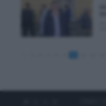
ven
Mo
bl
Acco
Siri
«
5
6
7
8
9
10
11
12
13
CHI SIAMO
C