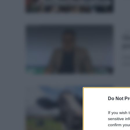
dom
Gi
pr
L'en
mon
dom
Tr
Do Not Pr
vi
If you wish 
Una 
sensitive in
confirm your