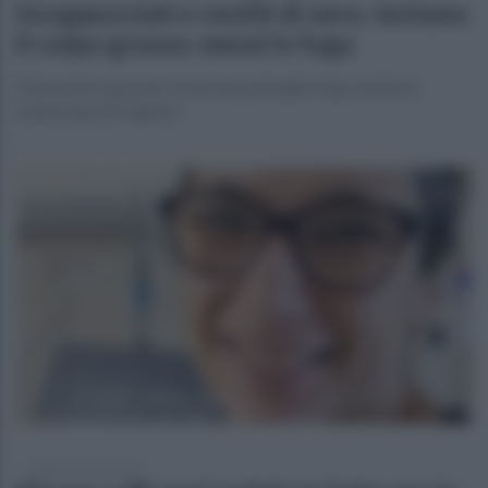
Incappucciati e vestiti di nero, tentano
il colpo grosso: messi in fuga
Malviventi spazzati via da due pattuglie Argo nell'area
industriale di Frigento
martedì 9 aprile 2024