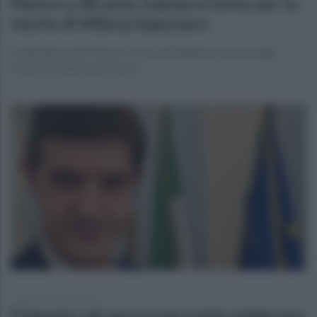
Muore a 48 anni: Irpinia in lutto per la
morte di Milena Saponara
La direttrice del Museo Civico di Frigento è morta oggi.
Dolore in tutta la provincia
giovedì 21 marzo 2024
Frigento: gli agronomi Irpini celebrano