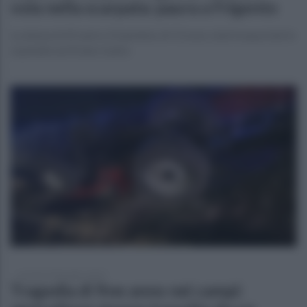
vola nella scarpata: paura a Frigento
La donna di 45 anni e il bambino di 13 sono stati trasportati in
ospedale ad Ariano Irpino
venerdì 29 dicembre 2023
Tragedia di fine anno nei campi: