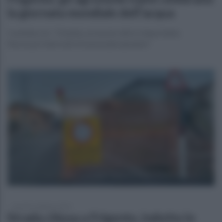
la giornata mondiale dell'acqua
Castelluccio: "L’Irpinia, un bacino idrico importante.
Necessari interventi di ammodernamento"
martedì 6 febbraio 2024
Strada chiusa a Frigento, indotto in