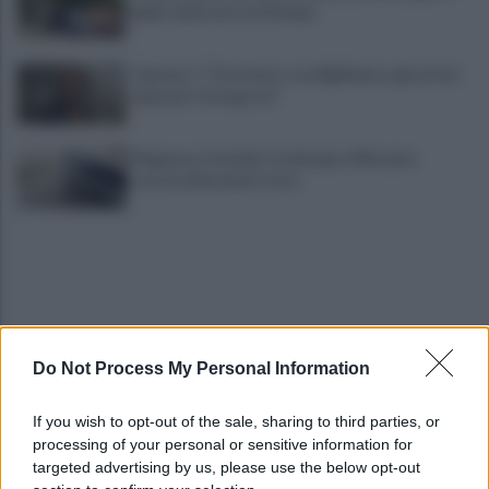
giallo della morte di Sergio
Cipriano: "I The Kolors con BigMama e gli artisti
irpini per il 16 agosto"
Mugnano, Omicidio Colalongo: il Riesame
scarcera Bernando Cava
Do Not Process My Personal Information
Avellino, il mistero della morte di Sergio: la verità
If you wish to opt-out of the sale, sharing to third parties, or
dall'autopsia
processing of your personal or sensitive information for
targeted advertising by us, please use the below opt-out