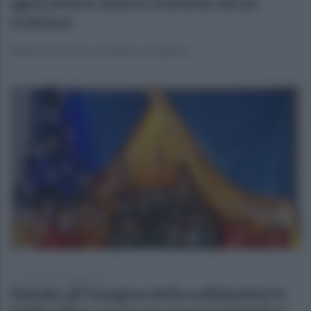
agricoltore muore travolto da un
trattore
Nulla da fare per un 76enne a Frigento
venerdì 22 dicembre 2023
Natale all'insegna della solidarietà in