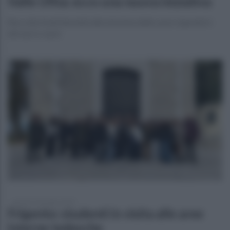
Valle Ufita: ecco una nuova iniziativa
Raccolta fondi devoluti alla missione delle suore riparatrici
del sacro cuore
giovedì 7 dicembre 2023
Frigento: studenti in visita alle aree
interne tedesche