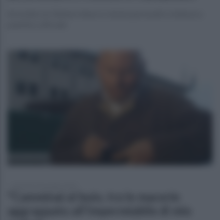
Arrestato un 54enne minacce, lesioni personali e violenza a
pubblico ufficiale
giovedì 23 novembre 2023
"Camminai al buio, tra le macerie
aggrappato all'impermiabile di mio