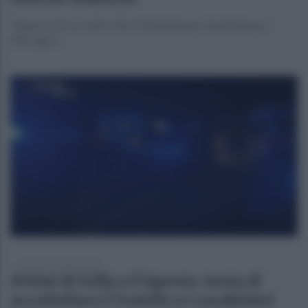
Tappa proficua nelle città di Blankeburg, Quedlinburg e
Wernigero
martedì 5 dicembre 2023
Attimi di follia a Frigento: tenta di
accoltellare il fratello e i carabinieri