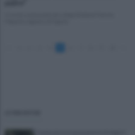
padre"
Il ricordo commovente del collega Mediaset Fabrizio
Filippone originario di Frigento
«
1
2
3
4
5
6
7
8
9
10
»
ULTIME NOTIZIE
Trovato morto in casa in una pozza di sangue: il