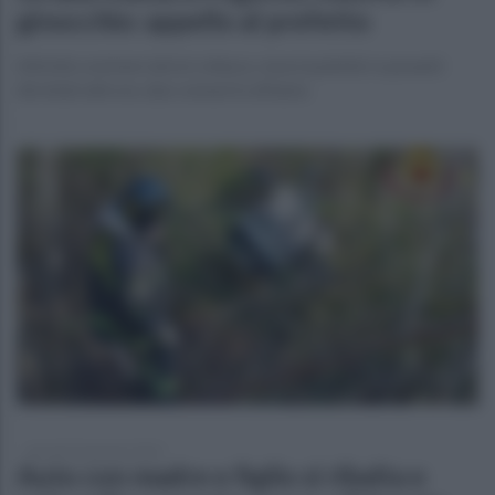
ginocchio: appello al prefetto
Attività commerciali al collasso, mezzi pubblici e pesanti
dirottati altrove, due comuni in affanno
giovedì 25 gennaio 2024
Auto con madre e figlio si ribalta e