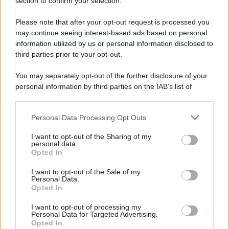
section to confirm your selection.
È ufficiale, accordo chiuso: Ferragosto ad Avellino
con BigMama e The Kolors
Please note that after your opt-out request is processed you
may continue seeing interest-based ads based on personal
information utilized by us or personal information disclosed to
third parties prior to your opt-out.
You may separately opt-out of the further disclosure of your
personal information by third parties on the IAB’s list of
downstream participants.
Personal Data Processing Opt Outs
This information may also be disclosed by us to third parties
on the IAB’s List of Downstream Participants that may further
I want to opt-out of the Sharing of my
disclose it to other third parties.
personal data.
Opted In
Please note that this website/app uses one or more Google
services and may gather and store information including but
I want to opt-out of the Sale of my
Personal Data.
not limited to your visit or usage behaviour. You may click to
Opted In
grant or deny consent to Google and its third-party tags to
use your data for below specified purposes in below Google
I want to opt-out of processing my
consent section.
Personal Data for Targeted Advertising.
Opted In