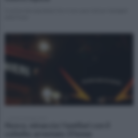
In azione due napoletani che si sono spacciati per impiegati
delle Poste
venerdì 5 settembre 2025
Nusco, minaccia i familiari con il
coltello: arrestato 37enne