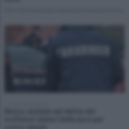
L'Alto Calore annuncia per stanotte nuove interruzioni idriche
mercoledì 10 settembre 2025
Nusco, anziane nel mirino dei
truffatori: dateci 3mila euro per
vostro nipote