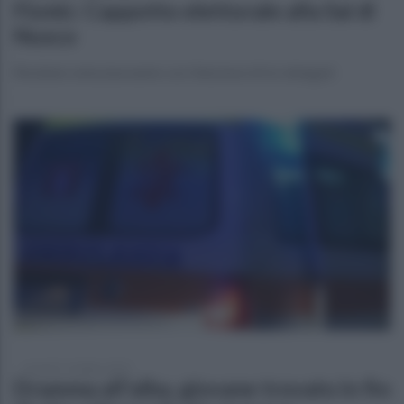
Fismic: Cappotto elettorale alla Sai di
Nusco
Risultato entusiasmante con l’elezione di tre delegati
venerdì 17 ottobre 2025
Dramma all'alba, giovane trovato in fin