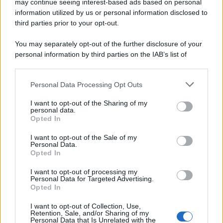
may continue seeing interest-based ads based on personal
information utilized by us or personal information disclosed to
third parties prior to your opt-out.
You may separately opt-out of the further disclosure of your
personal information by third parties on the IAB’s list of
downstream participants.
Personal Data Processing Opt Outs
This information may also be disclosed by us to third parties
on the IAB’s List of Downstream Participants that may further
I want to opt-out of the Sharing of my
disclose it to other third parties.
personal data.
Opted In
Please note that this website/app uses one or more Google
services and may gather and store information including but
I want to opt-out of the Sale of my
Personal Data.
not limited to your visit or usage behaviour. You may click to
Opted In
grant or deny consent to Google and its third-party tags to
use your data for below specified purposes in below Google
I want to opt-out of processing my
consent section.
Personal Data for Targeted Advertising.
Opted In
I want to opt-out of Collection, Use,
Retention, Sale, and/or Sharing of my
Personal Data that Is Unrelated with the