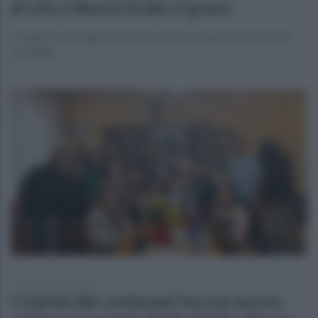
di vita a Nusco Scalo: è grave
Il ragazzo, di origini straniere, è stato trasportato subito in
ospedale
sabato 11 ottobre 2025
L'Irpinia dei centenari ha una nuova