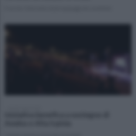
È servito l'intervento di più equipaggi dei carabinieri
martedì 5 agosto 2025
Iniziativa benefica a sostegno di
Amdos e Alta Irpinia
"Quinta edizione una notte al varietà"