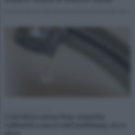
Ieri l'incendio in un deposito di una azienda a Contrada Leone
mercoledì 17 settembre 2025
Crisi idrica senza fine: stanotte
rubinetti a secco nell'avellinese, ecco
dove