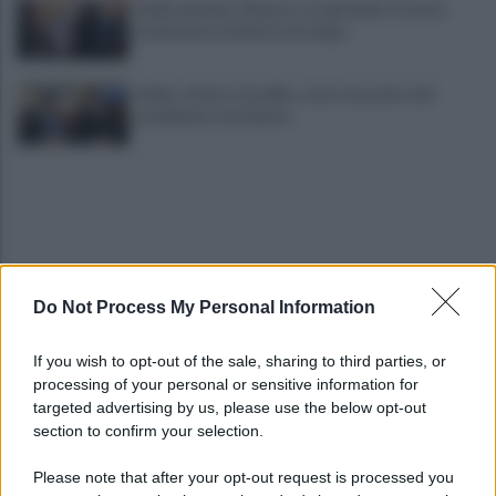
Avella, bomba a Ranucci: tra gli irpini e Gomes
un'amicizia risalente nel tempo
Addio a Pietro Sordillo, onore al merito del
carabiniere centenario
Do Not Process My Personal Information
Pietrastornina: musica e solidarietà nel borgo
If you wish to opt-out of the sale, sharing to third parties, or
medievale
processing of your personal or sensitive information for
targeted advertising by us, please use the below opt-out
section to confirm your selection.
Poc, finanziato per 170.000 euro un progetto
turistico: Grottaminarda capofila
Please note that after your opt-out request is processed you