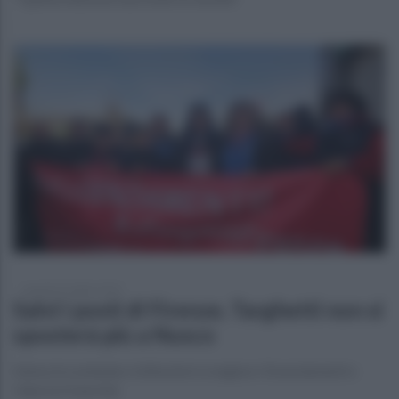
martedì 22 luglio 2025
Salvi i posti di Firenze, Targhetti non si
sposterà più a Nusco
Intesa tra azienda e istituzioni scongiura i licenziamenti e
rilancia il marchio