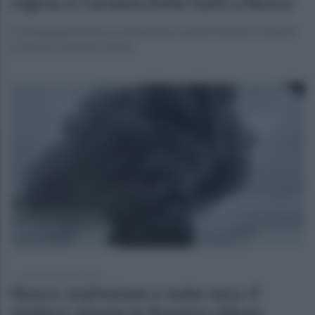
regina: è Carmela Delle Gatti a Nusco
A festeggiarla nella sua abitazione, parenti ed amici, insieme
al sindaco Antonio Iuliano
venerdì 10 ottobre 2025
Nusco, esplosione e nube nera. Il
sindaco: tenete le finestre chiuse