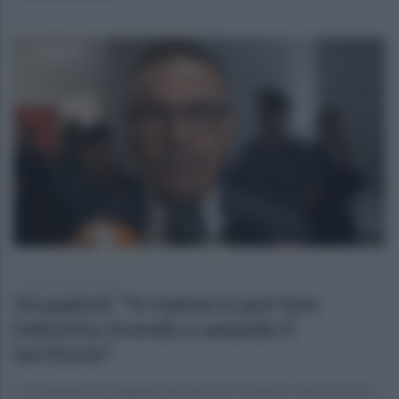
venerdì 11 luglio 2025
Gruppioni: "In Irpinia si può fare
industria vivendo e amando il
territorio"
"Le aziende che vengono qui devono rimanere, devono avere