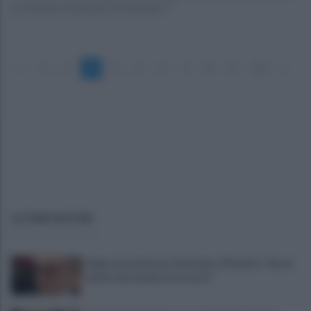
la volontà e il piacere di rimanerci"
«
1
2
3
4
5
6
7
8
9
10
»
ULTIME NOTIZIE
Scippo aree interne, Fdi Ariano, D'Amato: "Serve
unione dei sindaci area vasta"