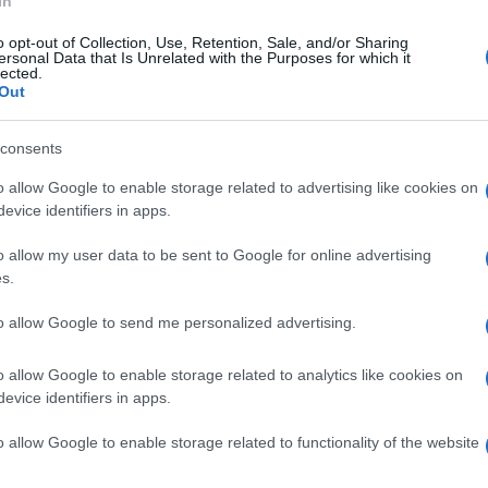
In
o opt-out of Collection, Use, Retention, Sale, and/or Sharing
ersonal Data that Is Unrelated with the Purposes for which it
ato 11 luglio 2026
lected.
mbini, genitori e nonni: ecco l'estate
Out
gica di Palazzisi ad Ariano
consents
 festa di campagna grazie al torneo della simpatia
o allow Google to enable storage related to advertising like cookies on
evice identifiers in apps.
o allow my user data to be sent to Google for online advertising
s.
ato 11 luglio 2026
e porte disegnate sulle mura, un
to allow Google to send me personalized advertising.
per santos ed è così che si ritorna
mbini
o allow Google to enable storage related to analytics like cookies on
evice identifiers in apps.
o nel rione Tranesi ad Ariano Irpino, uno dei luoghi più belli
ratteristici del tricolle
o allow Google to enable storage related to functionality of the website