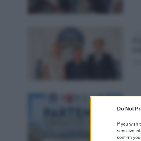
lun
Fr
cr
"Ins
lun
Pa
Do Not Pr
ri
If you wish 
Sum
sensitive in
terr
confirm your