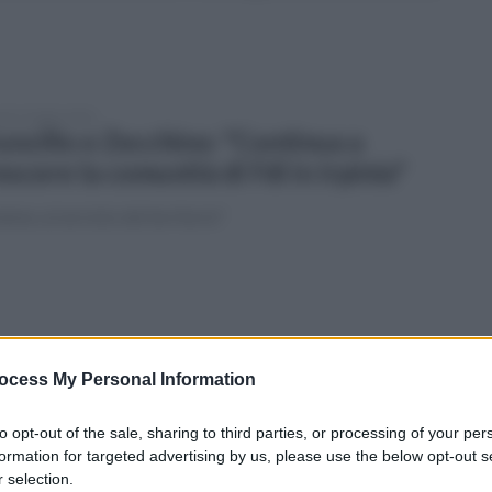
edì 13 luglio 2026
uncillo e Zecchino: "Continua a
escere la comunità di Fdi in Irpinia"
ieme, al servizio del territorio"
edì 13 luglio 2026
rtenio creative hub: progetto di
ocess My Personal Information
generazione e sviluppo sostenibile
to opt-out of the sale, sharing to third parties, or processing of your per
monte: focus su cultura, turismo, formazione, innovazione e
formation for targeted advertising by us, please use the below opt-out s
itorio
 selection.