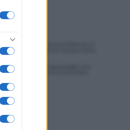
Montoro, ruba quasi 130mila euro di
energia elettrica: denunciato 65enne
Maltempo, oggi pomeriggio scatta
l'allerta meteo: in arrivo fulmini e
grandine