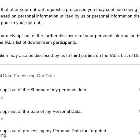
 that after your opt-out request is processed you may continue seeing i
ased on personal information utilized by us or personal information dis
 prior to your opt-out.
edì 13 luglio 2026
iano: il popolo della fede si inchina
rately opt-out of the further disclosure of your personal information by
nanzi alla Madonna del Carmine
he IAB’s list of downstream participants.
ri sera l'abbraccio simbolico a tutti gli ammalati e operatori
tion may also be disclosed by us to third parties on the IAB’s List of 
tari del Frangipane-Bellizzi
 that may further disclose it to other third parties.
 that this website/app uses one or more Google services and may gath
l Data Processing Opt Outs
including but not limited to your visit or usage behaviour. You may click 
 to Google and its third-party tags to use your data for below specifi
o opt-out of the Sharing of my personal data.
edì 13 luglio 2026
ogle consent section.
rneo notti magiche ad Ariano: è stato
In
 mese di emozioni, sfide e sorrisi
o opt-out of the Sale of my Personal Data.
In
de successo per gli organizzatori. Una finale
menticabile e avvincente al Silvio Renzulli
to opt-out of processing my Personal Data for Targeted
ing.