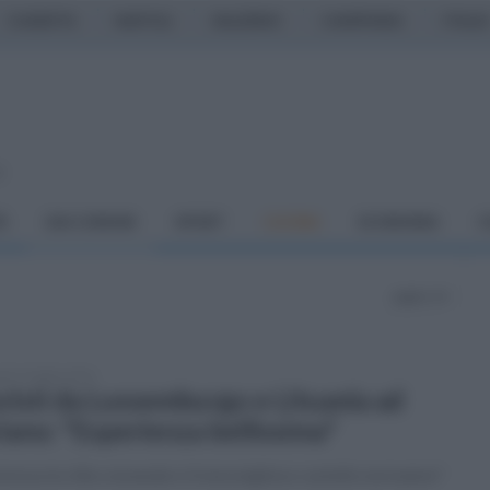
CASERTA
NAPOLI
SALERNO
CAMPANIA
ITALIA
o
À
DAI COMUNI
SPORT
CUCINA
ECONOMIA
C
pagina 14
edì 13 luglio 2026
risti da Lussemburgo e Lituania ad
iano: "Esperienza bellissima"
mossa la villa comunale e il meraviglioso castello normanno"