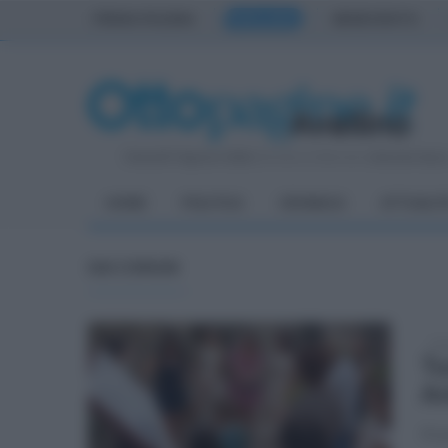
PRIMA PAGINA
AVELLINO
BENEVENTO
Venerdì 7 Agosto 2026
| Direttore Editoriale:
Antonio Sass
HOME
POLITICA
CRONACA
ATTUALIT
DAI COMUNI
lun
Tu
Ar
Pro