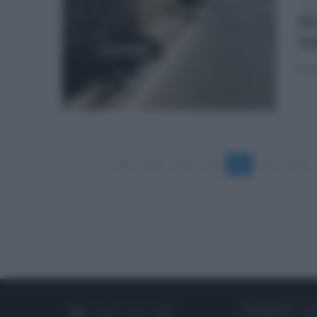
sab
Ar
no
Puli
«
9
10
11
12
13
14
15
16
CHI SIAMO
C