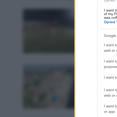
Opted 
I want t
of my P
sab
was col
Ba
Opted 
ma
Google 
Una
I want t
web or d
I want t
purpose
sab
Du
I want 
su
ba
I want t
web or d
Siam
e ca
I want t
or app.