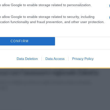
o allow Google to enable storage related to personalization.
ato 11 luglio 2026
deosorveglianza: sette punti di
o allow Google to enable storage related to security, including
ntrollo a Villanova del Battista
cation functionality and fraud prevention, and other user protection.
istema moderno e integrato a salvaguardia del territorio.
 le aree interessate
CONFIRM
Data Deletion
Data Access
Privacy Policy
ato 11 luglio 2026
otezione civile nelle aree interne:
cus con l'assessore regionale Zabatta
ntro a Vallata, promosso dalla struttura intercomunale
onia