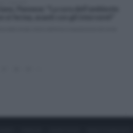
ato 11 luglio 2026
iano, Pannese: "La cura dell'ambiente
n si ferma, avanti con gli interventi"
zia delle strade, sfalcio dell'erba e manutenzione del verde
17
18
19
»
ONTATTI
PUBBLICITÀ
LAVORA CON NOI
PRIVACY / COOKIE POLICY