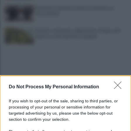
Benevento-Ravenna in diretta televisiva su
Ottochannel
Violento temporale, allagamenti e disagi: cade
albero in contrada Piano Cappelle
Do Not Process My Personal Information
Pistola e proiettili sotto il cuscino: fermata, si
If you wish to opt-out of the sale, sharing to third parties, or
sente male in caserma
processing of your personal or sensitive information for
targeted advertising by us, please use the below opt-out
section to confirm your selection.
Vulneralibità climatica: Legambiente "senza
rinnovabili aree interne esposte"