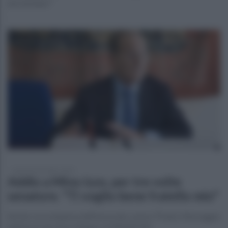
dei familiari"
lunedì 26 dicembre 2022
Addio a Mino Izzo, per tre volte
senatore. "Ti voglio bene fratello mio"
Airola. La scomparsa dell'avvocato, aveva 79 anni. Messaggio
dell'avvocato Enzo Megna. LE REAZIONI