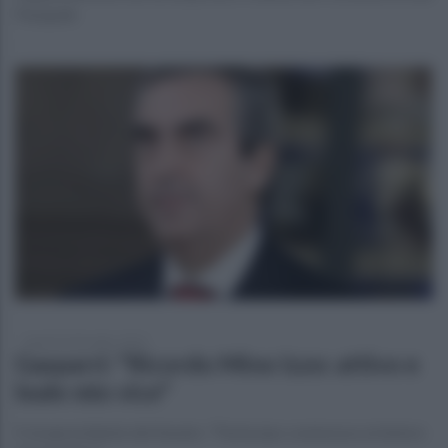
Pasquale
lunedì 26 dicembre 2022
Gasparri: "Ricordo Mino Izzo: attivo e
leale mio vice"
Il vicepresidente del Senato: "Partecipo commosso al dolore