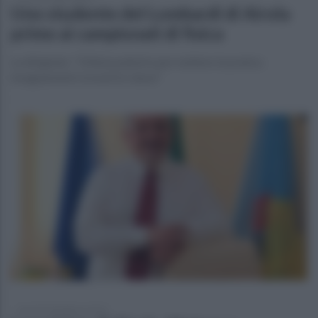
Uno studente del Lombardi di Airola
primo ai campionati di fisica
La dirigente: "Ottima palestra per mettere in pratica
insegnamenti ricevuti in classe"
martedì 28 febbraio 2023