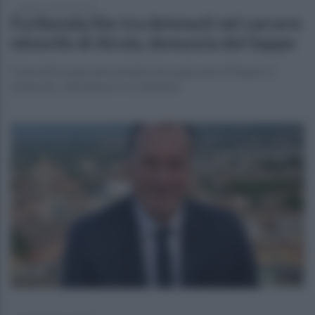
sabato 11 marzo 2023
Furibonda lite tra detenuti nel carcere
minorile di Airola, denuncia del Sappe
Coinvolti tre giovani stranieri ed un giovane di Napoli. Il
sindacato: allontanare i tre detenuti