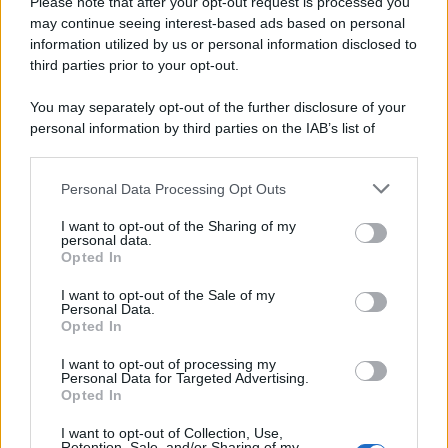
Please note that after your opt-out request is processed you
may continue seeing interest-based ads based on personal
information utilized by us or personal information disclosed to
third parties prior to your opt-out.
You may separately opt-out of the further disclosure of your
personal information by third parties on the IAB’s list of
downstream participants.
Personal Data Processing Opt Outs
This information may also be disclosed by us to third parties
on the IAB’s List of Downstream Participants that may further
I want to opt-out of the Sharing of my
disclose it to other third parties.
personal data.
Opted In
Please note that this website/app uses one or more Google
services and may gather and store information including but
I want to opt-out of the Sale of my
Personal Data.
not limited to your visit or usage behaviour. You may click to
Opted In
grant or deny consent to Google and its third-party tags to
use your data for below specified purposes in below Google
I want to opt-out of processing my
consent section.
Personal Data for Targeted Advertising.
Opted In
I want to opt-out of Collection, Use,
Retention, Sale, and/or Sharing of my