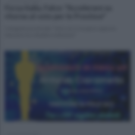
venerdì 3 marzo 2023
Forza Italia, Falco: "Accelerare su
ritorno al voto per le Province"
Il dirigente provinciale: "Solo così si recupera rapporto
fiduciario tra cittadini e istituzioni"
venerdì 3 marzo 2023