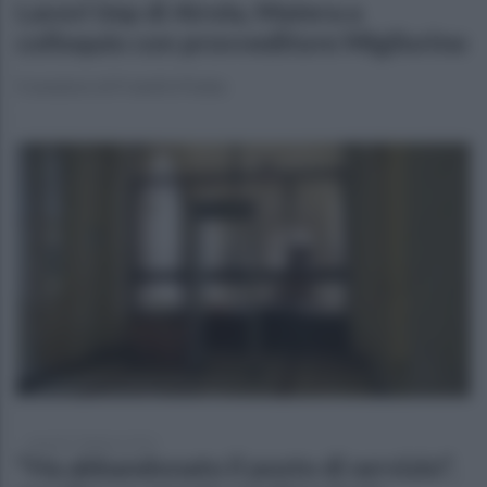
Lavori Imp di Airola, Matera a
colloquio con provveditore Migliorino
Il senatore di Fratelli d'Italia:
martedì 7 febbraio 2023
"Ha abbandonato il posto di servizio",