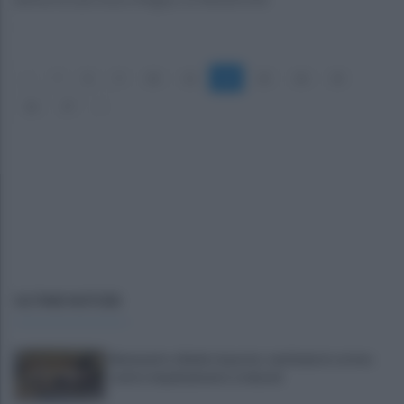
«
7
8
9
10
11
12
13
14
15
16
17
»
ULTIME NOTIZIE
Benevento chiede risposte: centinaia in corteo
contro inquinamento e miasmi