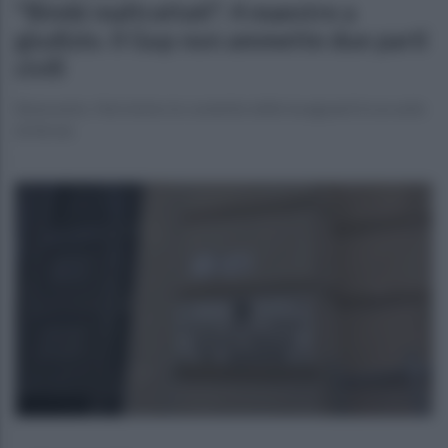
"Bimbi maltrattati", 4 maestre a
giudizio. Il Gup non ammette due parti
civili
Benevento. Nel mirino le condotte delle insegnanti in un asilo
di Airola