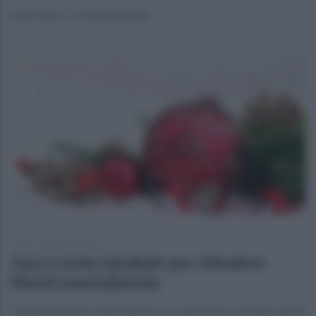
Benevento. La nota del Sappe
domenica 1 gennaio 2023
Jazz e note natalizie per chiudere
MusiCometaSannio
L'appuntamento ad Airola presso il salone del Convento di San