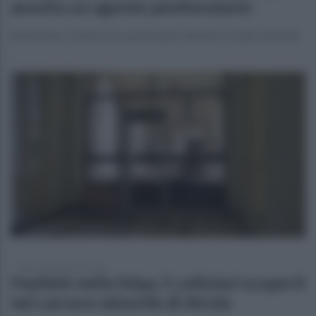
assolto un agente penitenziario
Benevento. Il fatto non sussiste per Gennaro Cicala, di Airola
domenica 8 gennaio 2023
Hashish nella felpa, 5 cellulari scoperti
nel carcere minorile di Airola