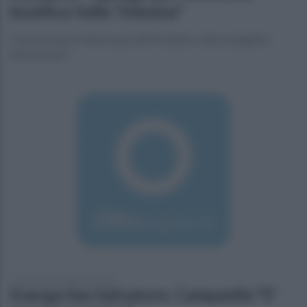
bonifica Valle Telesina"
"Servono però l'intervento del Prefetto e del consigliere
Mortaruolo"
mercoledì 20 novembre 2019
Energa San Salvatore, Campanile:"E'