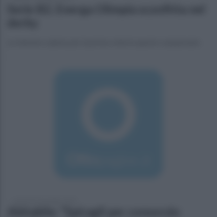
Serie B2, Energa Olimpia sconfitta nel
derby
Le telesine cadono per la prima volta in questo campionato
venerdì 22 novembre 2019
Abitabile: "Spiragli per consorzio