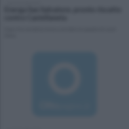
lunedì 2 dicembre 2019
Energa San Salvatore, pronto riscatto
contro Castellaneta
Dopo il ko nel derby torna a sorridere la squadra di coach
Eliseo