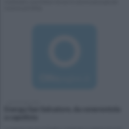
Soddisfatto coach Eliseo che non fa calcoli e pensa già alla
trasferta ad Offida
lunedì 28 ottobre 2019
Energa San Salvatore, da cenerentola
a capolista
Le telesine vincono in Puglia e continuano a sognare ad occhi