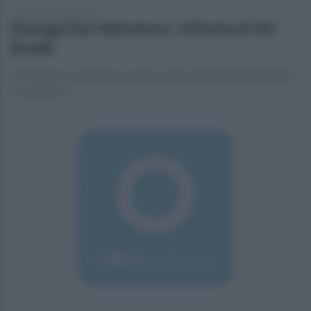
lunedì 9 dicembre 2019
Energa San Salvatore, vittoria al tie-
break
Le telesine con questo successo sono salite al secondo posto
in classifica