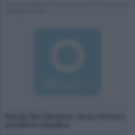
Successo sofferto per le telesine che sotto 2 a 0 sono riuscite
ad espugnare Offida
lunedì 4 novembre 2019
Energa San Salvatore, terza vittoria e
primato in classifica