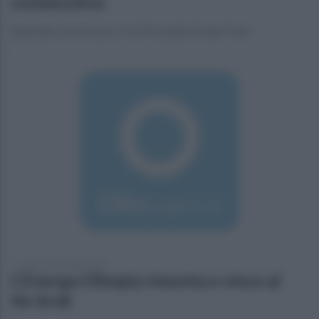
consecutiva
Superato con un secco 3 a 0 il Lavinia Group Trani
lunedì 11 novembre 2019
L'Energa Olimpia rimonta e vince al
tie-brak