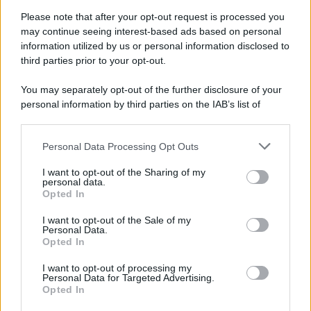
possa dimostrare estraneità"
Please note that after your opt-out request is processed you
may continue seeing interest-based ads based on personal
information utilized by us or personal information disclosed to
third parties prior to your opt-out.
You may separately opt-out of the further disclosure of your
personal information by third parties on the IAB’s list of
downstream participants.
Personal Data Processing Opt Outs
This information may also be disclosed by us to third parties
on the IAB’s List of Downstream Participants that may further
I want to opt-out of the Sharing of my
disclose it to other third parties.
personal data.
Opted In
Please note that this website/app uses one or more Google
services and may gather and store information including but
I want to opt-out of the Sale of my
Personal Data.
not limited to your visit or usage behaviour. You may click to
Opted In
grant or deny consent to Google and its third-party tags to
use your data for below specified purposes in below Google
I want to opt-out of processing my
consent section.
Personal Data for Targeted Advertising.
Opted In