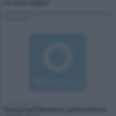
un anno magico"
Il presidente fa il punto della situazione dopo la partenza con
cinque vittorie
lunedì 18 novembre 2019
Energa San Salvatore, quinta vittoria