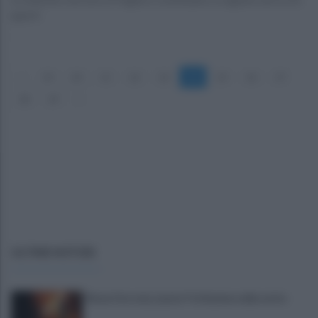
aperti
«
19
20
21
22
23
24
25
26
27
28
29
»
ULTIME NOTIZIE
Rione Ferrovia, Lancia Y in fiamme nella notte