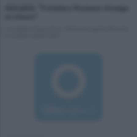
lunedì 2 dicembre 2019
Abitabile: "Il sindaco Romano rinnega
se stesso"
Il consigliere d'opposizione: "distanza tra quanto affermato
in consiglio e quanto fatto"
lunedì 25 novembre 2019