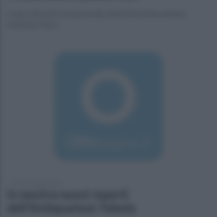
Si apre domenica la personale dell’artista beneventano
Salvatore Fiore
lunedì 22 luglio 2019
In mostra nuovi reperti
dell'Antiquarium Telesia