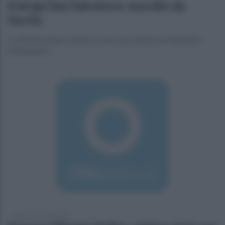
Energa San Salvatore, esordio da
favola
Le telesine hanno battuto tra le mura amiche la Palymatic
Manoppello
sabato 12 ottobre 2019