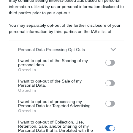
may continue seeing interest-based ads based on personal
information utilized by us or personal information disclosed to
third parties prior to your opt-out.
You may separately opt-out of the further disclosure of your
personal information by third parties on the IAB’s list of
downstream participants.
Personal Data Processing Opt Outs
This information may also be disclosed by us to third parties
on the IAB’s List of Downstream Participants that may further
I want to opt-out of the Sharing of my
disclose it to other third parties.
personal data.
Opted In
Please note that this website/app uses one or more Google
services and may gather and store information including but
I want to opt-out of the Sale of my
Personal Data.
not limited to your visit or usage behaviour. You may click to
Opted In
grant or deny consent to Google and its third-party tags to
use your data for below specified purposes in below Google
I want to opt-out of processing my
consent section.
Personal Data for Targeted Advertising.
Opted In
I want to opt-out of Collection, Use,
Retention, Sale, and/or Sharing of my
Personal Data that Is Unrelated with the