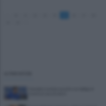
«
20
21
22
23
24
25
26
27
28
29
30
»
ULTIME NOTIZIE
Cherubini si avvicina: prestito con obbligo di
riscatto in caso di serie A