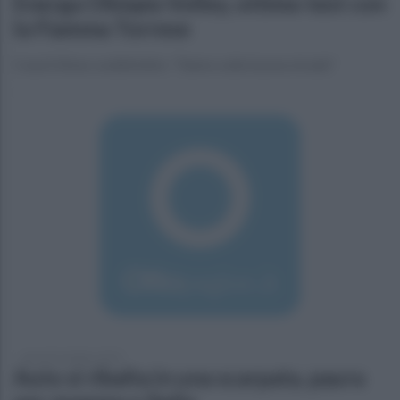
Energa Olimpia Volley, ottimo test con
la Fiamma Torrese
Coach Eliseo soddisfatto: "Siamo sulla buona strada"
giovedì 3 ottobre 2019
Auto si ribalta in una scarpata, paura