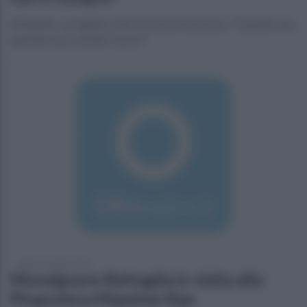
Abitabile, consigliere minoranza San Salvatore: "Inaudito non
spendere pur avendo risorse"
sabato 27 luglio 2019
Monsignore Battaglia in visita alla
Pinacoteca Massimo Rao