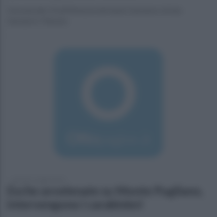
Giovedì alle 19 all'Abbazia del Santo Salvatore di San
Salvatore Telesino
giovedì 11 luglio 2019
Esche avvelenate su Monte Pugliano,
intervengono i carabinieri