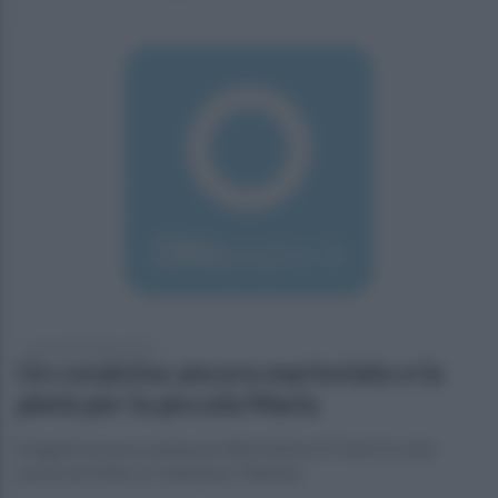
mercoledì 3 luglio 2019
Un corpicino ancora martoriato e la
pietà per la piccola Maria
Eseguita la nuova autopsia della bimba di 9 anni trovata
morta nel 2016 a S. Salvatore Telesino