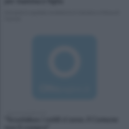
per mamma e figlia
Entrambe in ospedale. Incidente tra S. Salvatore e Massa di
Faicchio
domenica 8 settembre 2019
"Scuolabus: i soldi ci sono, il Comune
non li compra"