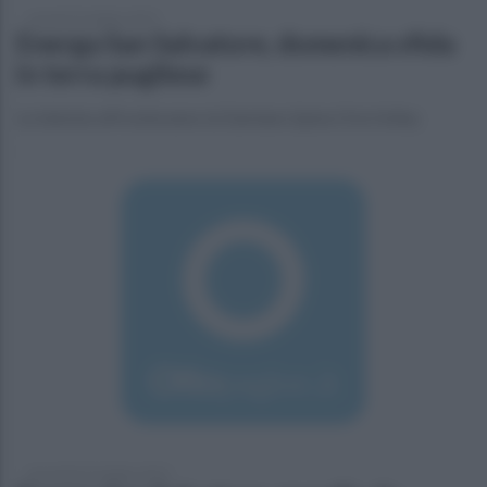
venerdì 25 ottobre 2019
Energa San Salvatore, domenica sfida
in terra pugliese
Le telesine affronteranno la Damiano Spina Oria Volley
mercoledì 23 ottobre 2019