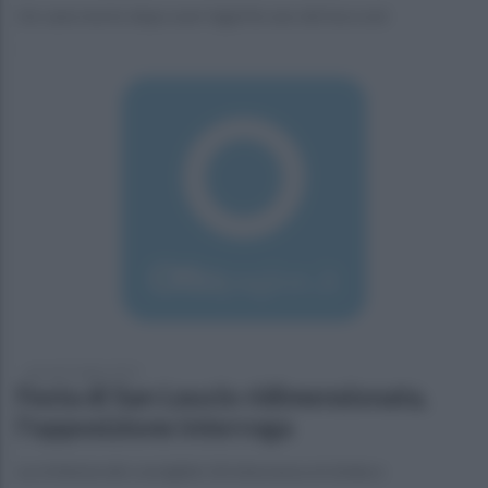
Un cane morto dopo aver ingerito uno dei bocconi
giovedì 4 luglio 2019
Festa di San Leucio ridimensionata,
l'opposizione interroga
La richiesta dei consiglieri di minoranza al sindaco