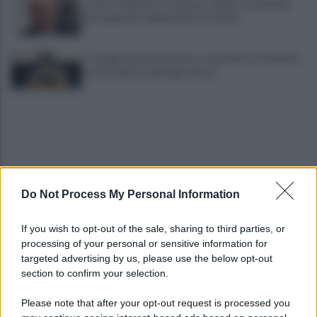
È morto Roberto Costanzo, addio a un grande
protagonista della politica sannita
Copagri: bene intervento su gasolio ma al Sannio
serve rilancio dell'agricoltura
Do Not Process My Personal Information
La strada, la scelta di farla finita: quante vite
If you wish to opt-out of the sale, sharing to third parties, or
spezzate, quanto dolore
processing of your personal or sensitive information for
targeted advertising by us, please use the below opt-out
section to confirm your selection.
Maggioranza Mastella: al flash mob ex assessori
non fingano di cadere dalle nubi
Please note that after your opt-out request is processed you