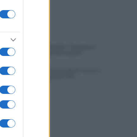
Avellino, il ds Aiello: "Cinquegrano?
Trattativa in fase avanzata"
Benevento a porte aperte: manovra a
tutta velocità. LE FOTO