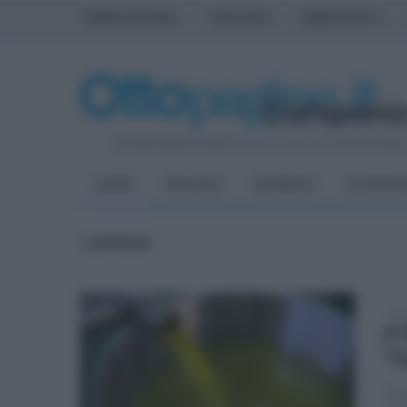
PRIMA PAGINA
AVELLINO
BENEVENTO
Giovedì 6 Agosto 2026
| Direttore Editoriale:
Antonio Sass
HOME
POLITICA
CRONACA
ATTUALIT
CAMPANIA
mar
A 
"I
"Il 