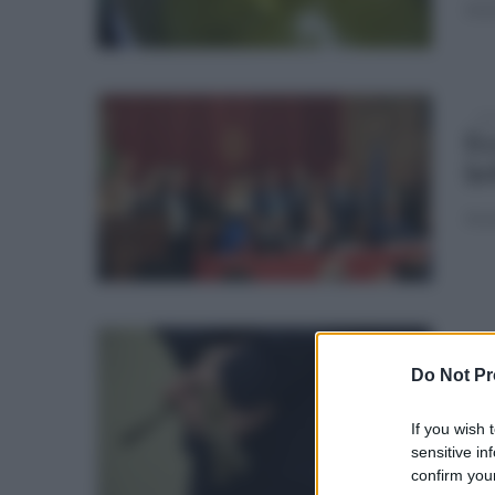
immi
mar
Ec
br
Ass
lun
Ca
Do Not Pr
de
If you wish 
L'ap
sensitive in
confirm your