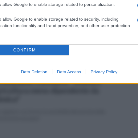
o allow Google to enable storage related to personalization.
erdì 12 giugno 2026
ldiretti Campania: "Difendiamo il
o allow Google to enable storage related to security, including
ddito dei produttori di grano duro"
cation functionality and fraud prevention, and other user protection.
preoccupazione del direttore regionale Salvatore Loffreda
CONFIRM
Data Deletion
Data Access
Privacy Policy
vedì 11 giugno 2026
rtilizzanti, Confeuro: "Svolta è
ricoltura meno dipendente da
imica"
ogliamo con favore la sensibilità dimostrata dalla
missione europea"