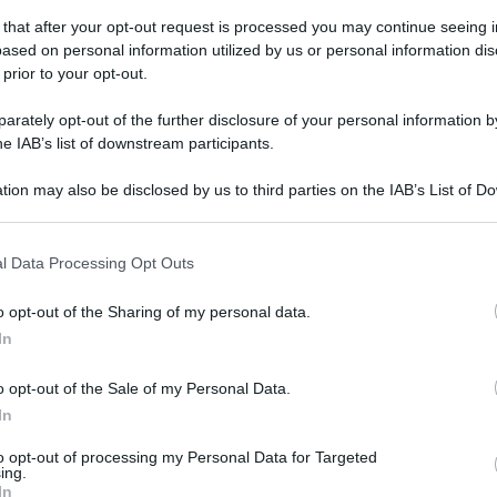
 that after your opt-out request is processed you may continue seeing i
ased on personal information utilized by us or personal information dis
 prior to your opt-out.
edì 15 giugno 2026
nunce online: attivo il nuovo servizio
rately opt-out of the further disclosure of your personal information by
lla polizia
he IAB’s list of downstream participants.
rtire da oggi, 15 giugno, è operativo, in via sperimentale
tion may also be disclosed by us to third parties on the IAB’s List of 
 that may further disclose it to other third parties.
 that this website/app uses one or more Google services and may gath
l Data Processing Opt Outs
including but not limited to your visit or usage behaviour. You may click 
 to Google and its third-party tags to use your data for below specifi
o opt-out of the Sharing of my personal data.
ogle consent section.
edì 15 giugno 2026
In
stagne campane, il Distretto
otagonista al DMED
o opt-out of the Sale of my Personal Data.
In
apoli il progetto indicato come best practice
oalimentare
to opt-out of processing my Personal Data for Targeted
ing.
In