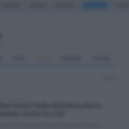
CASERTA
NAPOLI
SALERNO
CAMPANIA
ITALIA
o
À
SPORT
CUCINA
ECONOMIA
CULTURA
pagina 11
tedì 16 giugno 2026
Bari tutta l'Italia dell’olivicoltura:
nsieme contro la crisi"
nostro Evo trascinato al ribasso da manovre opache e