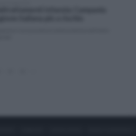
vedì 11 giugno 2026
ltrattamenti infanzia: Campania
gione italiana più a rischio
azione Cesvi presenta la settima edizione dell’Indice
ionale
15
16
»
ONTATTI
PUBBLICITÀ
LAVORA CON NOI
PRIVACY / COOKIE POLICY