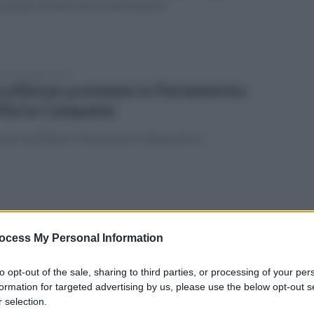
ssione sul mercato di olio tunisino"
tedì 16 giugno 2026
cellenze premiate in Parlamento:
illa la Campania
ieme ad Albano, Montesano e Peppe Barra
edì 15 giugno 2026
rceri, Sappe: "Servono istituti
ocess My Personal Information
dicati per detenuti più violenti"
to opt-out of the sale, sharing to third parties, or processing of your per
pello rivolto a Nordio e al capo del Dap
formation for targeted advertising by us, please use the below opt-out s
 selection.