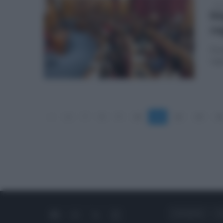
gio
Ma
re
Fond
reg
«
6
7
8
9
10
11
12
13
14
CHI SIAMO
C