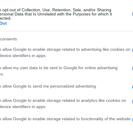
o opt-out of Collection, Use, Retention, Sale, and/or Sharing
ersonal Data that Is Unrelated with the Purposes for which it
edì 15 giugno 2026
lected.
rte ondata di caldo in arrivo: ecco
Out
sa c’è da sapere
consents
erature in inesorabile aumento: il picco da venerdì
o allow Google to enable storage related to advertising like cookies on
ssimo
evice identifiers in apps.
o allow my user data to be sent to Google for online advertising
s.
ato 13 giugno 2026
ergenza cinipide: quale futuro per la
to allow Google to send me personalized advertising.
stanicoltura in Campania
o allow Google to enable storage related to analytics like cookies on
nemico minuscolo che minaccia un’intera economia
evice identifiers in apps.
o allow Google to enable storage related to functionality of the website