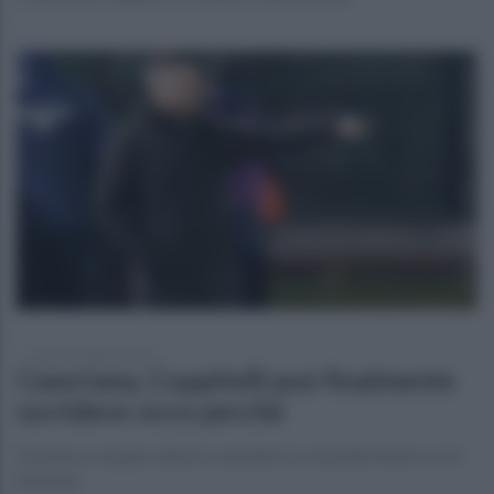
lunedì 23 febbraio 2026
Casertana, Coppitelli può finalmente
sorridere: ecco perché
Il tecnico recupera diversi calciatori in vista del match con il
Siracusa