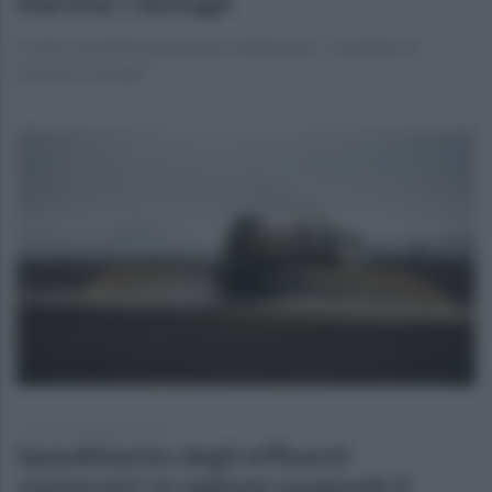
Martino: i dettagli
Il club rossoblù ha tesserato il difensore: "Contento di
tornare in campo"
martedì 24 febbraio 2026
Spandimento degli effluenti
zootecnici: la regione sospende il