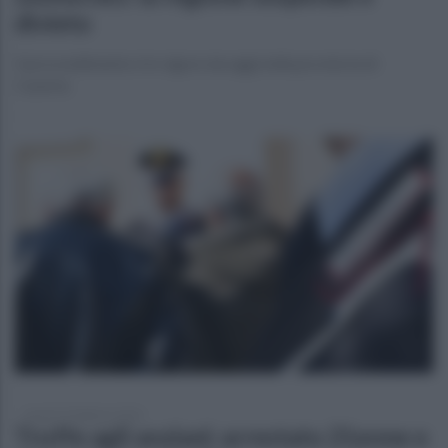
divieto
Il provvedimento è in vigore da oggi nella provincia di
Caserta
lunedì 23 febbraio 2026
Truffe agli anziani: arrestato 21enne e