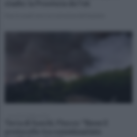
stadio: la Provincia dà l'ok
Passi in avanti verso la costruzione dell'impianto
mercoledì 25 febbraio 2026
Terra di fuochi, Flocco: "Bene il
protocollo tra commissariato