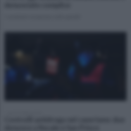
denunciato complice
I carabinieri recuperano soldi e gioielli
lunedì 23 febbraio 2026
Controlli antidroga nel casertano: due
denunce a Recale e San Prisco