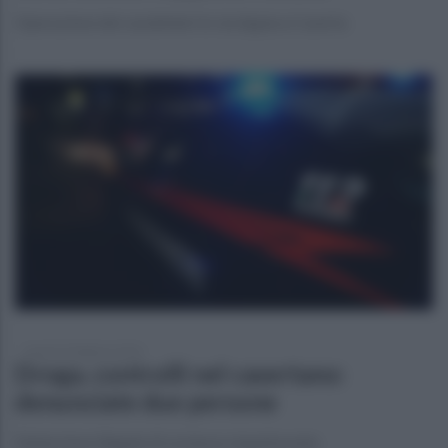
Operazione dei carabinieri in via Appia a Caserta
lunedì 23 febbraio 2026
Droga, controlli nel casertano:
denunciate due persone
Detenzione illegale di sostanza stupefacente