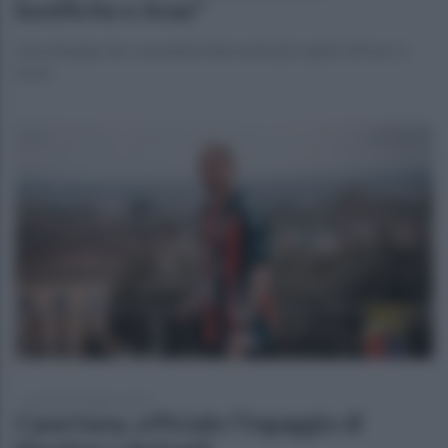
bonifiche e Anas"
Una sinergia che consentirà interventi più rapidi, efficaci e
sicuri
martedì 24 febbraio 2026
Casertana, ufficiale l'ingaggio di