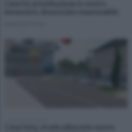
Caserta: prostituzione in centro
benessere, denunciata responsabile
Sequestrato il locale
mercoledì 25 febbraio 2026
Casertana, strada adiacente nuovo