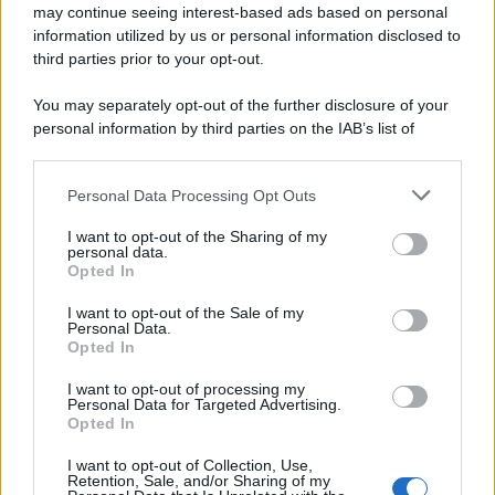
may continue seeing interest-based ads based on personal
information utilized by us or personal information disclosed to
third parties prior to your opt-out.
You may separately opt-out of the further disclosure of your
personal information by third parties on the IAB’s list of
downstream participants.
Personal Data Processing Opt Outs
This information may also be disclosed by us to third parties
on the IAB’s List of Downstream Participants that may further
I want to opt-out of the Sharing of my
disclose it to other third parties.
personal data.
Opted In
Please note that this website/app uses one or more Google
services and may gather and store information including but
I want to opt-out of the Sale of my
Personal Data.
not limited to your visit or usage behaviour. You may click to
Opted In
grant or deny consent to Google and its third-party tags to
use your data for below specified purposes in below Google
I want to opt-out of processing my
consent section.
Personal Data for Targeted Advertising.
Opted In
I want to opt-out of Collection, Use,
Retention, Sale, and/or Sharing of my