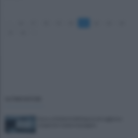
«
16
17
18
19
20
21
22
23
24
25
26
»
ULTIME NOTIZIE
Scacco ai furbetti dell'imposta di soggiorno:
recuperate somme mai pagate