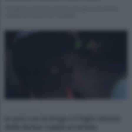
Proseguono i servizi di contrasto allo spaccio di sostanze
stupefacenti da parte dei carabinieri
lunedì 23 febbraio 2026
In auto con la droga e il figlio minore
della donna: coppia arrestata