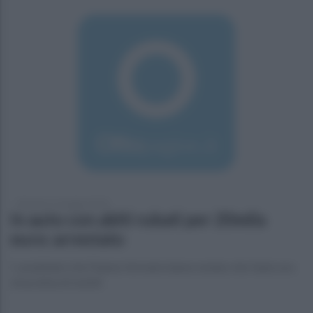
domenica 13 maggio 2018
In auto con abiti rubati per 20mila
euro: arrestato
I carabinieri che l'hanno fermato hanno notato che l'auto era
stracolma di vestiti