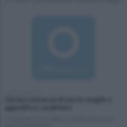
lunedì 21 gennaio 2019
Ubriaco minaccia di morte moglie e
aggredisce carabinieri
In manette un tunisino di 30anni. La moglie ha denunciato
violenze subite dal 2015