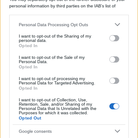
personal information by third parties on the IAB’s list of
downstream participants.
Personal Data Processing Opt Outs
This information may also be disclosed by us to third parties
on the IAB’s List of Downstream Participants that may further
I want to opt-out of the Sharing of my
disclose it to other third parties.
personal data.
Opted In
Please note that this website/app uses one or more Google
services and may gather and store information including but
I want to opt-out of the Sale of my
Personal Data.
not limited to your visit or usage behaviour. You may click to
Opted In
grant or deny consent to Google and its third-party tags to
use your data for below specified purposes in below Google
I want to opt-out of processing my
consent section.
Personal Data for Targeted Advertising.
Opted In
I want to opt-out of Collection, Use,
Retention, Sale, and/or Sharing of my
Personal Data that Is Unrelated with the
Purposes for which it was collected.
Opted Out
Google consents