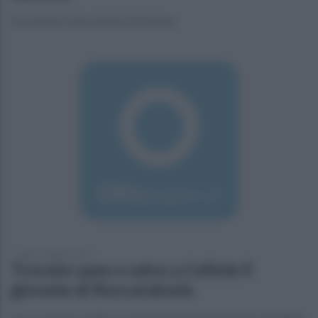
L'incidente sulla statale Domitiana
sabato 8 giugno 2019
Trovato sano e salvo a Cellole il
giovane di Roccarainola
Era scomparso dalla sua abitazione facendo temere il peggio