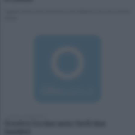
Il gesto eroico di un assessore e un militare in soccorso ad una
donna
domenica 16 giugno 2019
Scontro tra due auto: feriti due
bambini