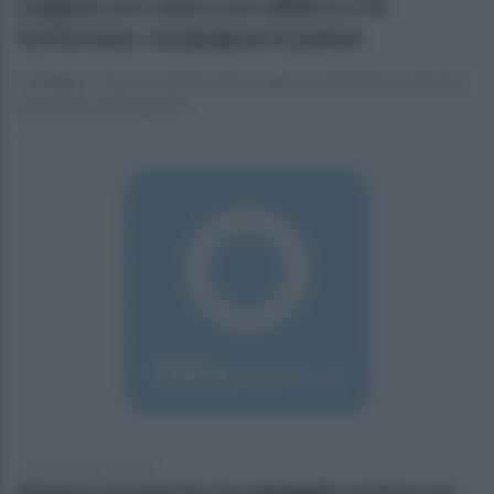
Legano un cane a un albero e lo
torturano, vergogna in paese
Il sindaco "Fiocco è Dolcissimo e amico dei bimbi, torturato
da barbari delinquenti".
venerdì 23 agosto 2019
Amara scoperta: in spiaggia arriva un