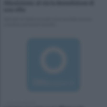
Abusivismo: al via la demolizione di
una villa
360 metri a Cellole: era usata come casa delle vacanze,
costruita su un terreno vincolato
martedì 3 settembre 2019