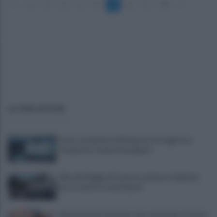
«
2
3
4
5
6
7
8
9
10
»
ULTIME NOTIZIE
Scacco ai furbetti dell'imposta di soggiorno:
recuperate somme mai pagate
Alba alla Reggia di Caserta, visitatori triplicati
per un evento straordinario
Infrastrutture, Ferrante: alto casertano al centro