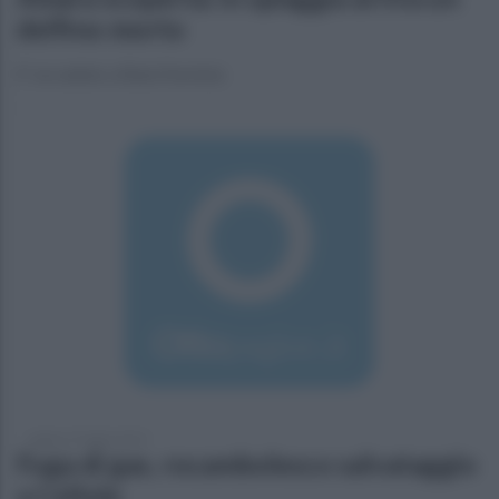
delfino morto
E' accaduto a Baia Domizia
sabato 27 luglio 2019
Fuga di gas, rocambolesco salvataggio
a Cellole