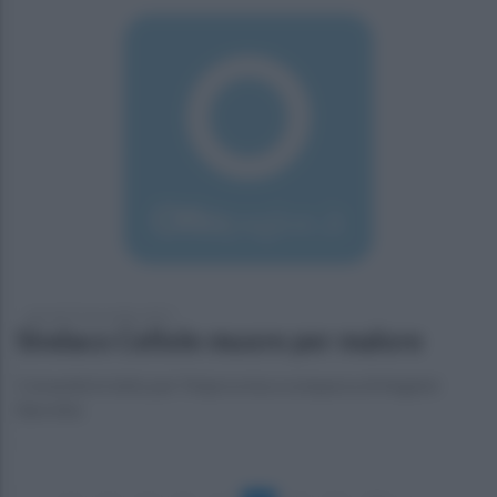
giovedì 23 novembre 2017
Sindaco Cellole muore per malore
Comunità in lutto per l'improvvisa scomparsa di Angeloi
Barretta