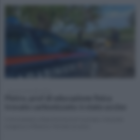
domenica 5 novembre 2023
Pietro, prof di educazione fisica
trovato carbonizzato: è stato ucciso
Il ritrovamento a Baia Domizia nel Casertano. Il docente
insegnava a Minturno. Fermato un uomo.