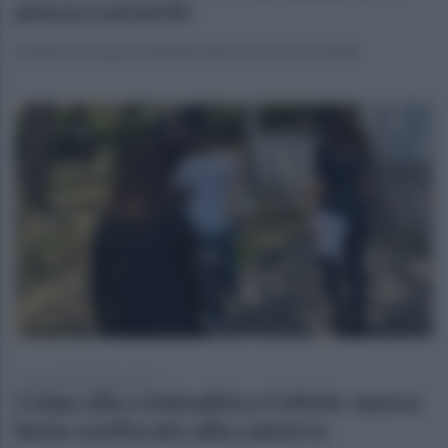
piazza Leonardo
L'annuncio da parte dell'amministrazione comunale
mercoledì 23 ottobre 2024
Colpo alla criminalità a Cellole: nuovo
bene confiscato alla camorra