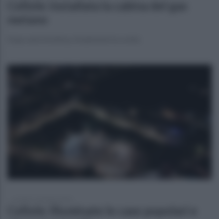
Cellole: installata la cabina del gas
metano
Dopo anni di attesa, finalmente la svolta
venerdì 17 gennaio 2025
Cellole: illuminate le case popolari e