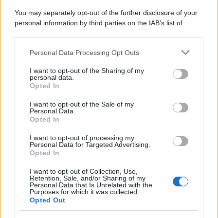
You may separately opt-out of the further disclosure of your
personal information by third parties on the IAB’s list of
downstream participants.
Personal Data Processing Opt Outs
This information may also be disclosed by us to third parties
on the IAB’s List of Downstream Participants that may further
I want to opt-out of the Sharing of my
disclose it to other third parties.
personal data.
Opted In
Please note that this website/app uses one or more Google
services and may gather and store information including but
I want to opt-out of the Sale of my
Personal Data.
not limited to your visit or usage behaviour. You may click to
Opted In
grant or deny consent to Google and its third-party tags to
use your data for below specified purposes in below Google
I want to opt-out of processing my
consent section.
Personal Data for Targeted Advertising.
Opted In
I want to opt-out of Collection, Use,
Retention, Sale, and/or Sharing of my
Personal Data that Is Unrelated with the
Purposes for which it was collected.
Opted Out