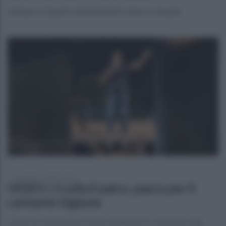
L'annuncio da parte dell'amministrazione comunale
mercoledì 21 agosto 2024
VIDEO | Crolla il palco, paura per il
cantante Gigione
"Dopo la caduta libera il mio spettacolo è continuato alla