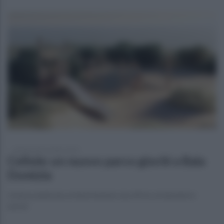
martedì 28 novembre 2023
Cellole: un nuovo parco giochi a Baia
Domizia
Un'area dedicata al divertimento da offrire ai bambini e
turisti