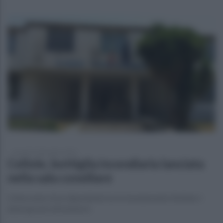
venerdì 15 dicembre 2023
Cellole, bottiglia incendiaria lanciata
nella sala consiliare
L'intervento di un dipendente ha fortunatamente limitato i
danni grazie all'estintore