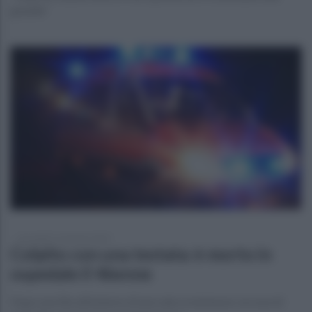
grande"
mercoledì 17 gennaio 2024
Colpito con una testata: è morto in
ospedale il 46enne
Dopo una lite all'esterno di una sala scommesse: accusa di