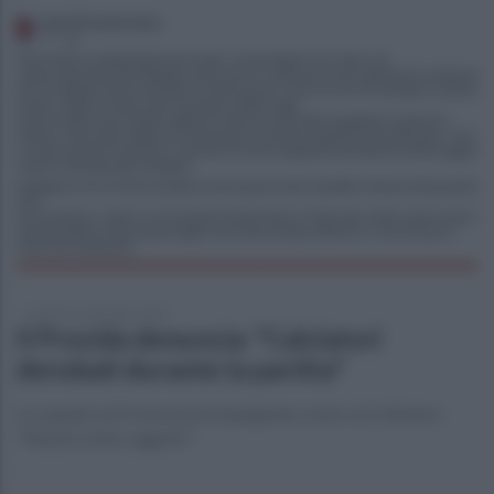
lunedì 25 settembre 2023
Il Procida denuncia: "Calciatori
derubati durante la partita"
La squadra di Promozione impegnata contro la Cellolese:
"Rubati soldi e oggetti"