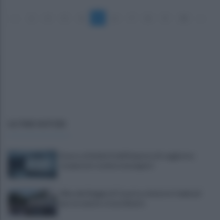
«
1
2
3
4
5
6
7
8
9
10
»
ULTIME NOTIZIE
Scacco ai furbetti dell'imposta di soggiorno:
recuperate somme mai pagate
Alba alla Reggia di Caserta, visitatori triplicati
per un evento straordinario