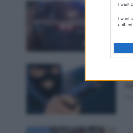
I want t
mar
Do
I want t
ar
authenti
Cond
38e
dom
Ra
ma
Si è
lun