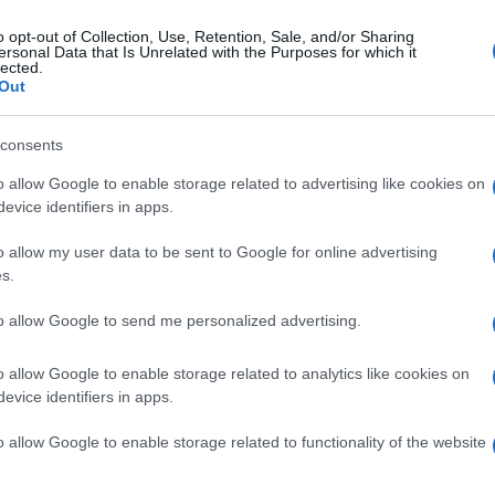
o opt-out of Collection, Use, Retention, Sale, and/or Sharing
ersonal Data that Is Unrelated with the Purposes for which it
tedì 29 marzo 2022
lected.
llole, nel casertano: il comune premia
Out
i ricicla
consents
nnuncio del sindaco Guido Di Leone
o allow Google to enable storage related to advertising like cookies on
evice identifiers in apps.
o allow my user data to be sent to Google for online advertising
s.
erdì 20 agosto 2021
 continua a morire sulle spiagge in
to allow Google to send me personalized advertising.
mpania: nuova tragedia nel casertano
o allow Google to enable storage related to analytics like cookies on
la da fare per un 50enne napoletano deceduto dopo un
evice identifiers in apps.
no a mare
o allow Google to enable storage related to functionality of the website