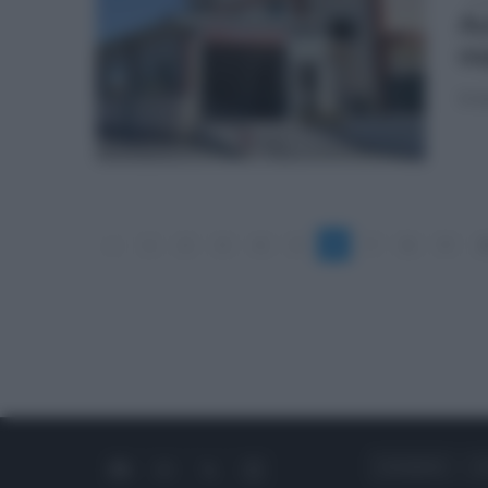
Au
os
Si t
«
1
2
3
4
5
6
7
8
9
1
CHI SIAMO
C