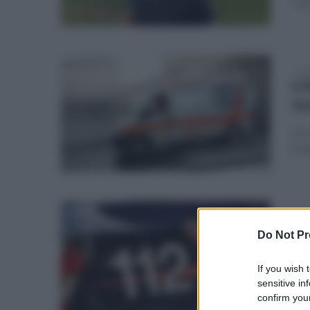
rim
lun
Li
te
Lite
ind
sab
Pi
Do Not Pr
Tr
If you wish 
Cara
sensitive in
confirm your