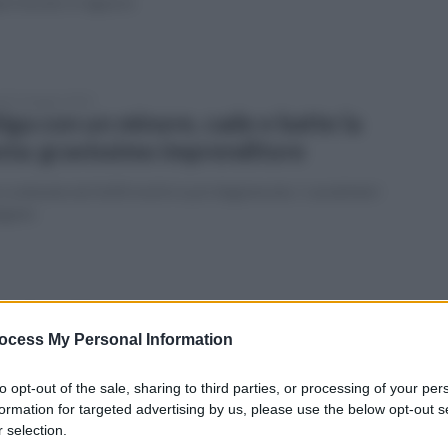
proverato il ragazzo
edì 12 giugno 2023
tiga con un minore, cade e batte la
sta: gravissimo imprenditore
 scatenata da futiili motivi e poi degenerata: i carabinieri
agano
ato 10 giugno 2023
per precipita in Campania: 2 morti.
ocess My Personal Information
agedia nel casertano
to opt-out of the sale, sharing to third parties, or processing of your per
binieri e soccorsi sul posto
formation for targeted advertising by us, please use the below opt-out s
 selection.