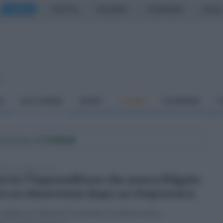
CASERTA
NAPOLI
SALERNO
CAMPANIA
ITALIA
o
À
DAI COMUNI
SPORT
CUCINA
ECONOMIA
C
 Comune di
Cellole
enica 18 giugno 2023
rto l'imprenditore che aveva litigato
n un minorenne dopo un rimprovero
ragedia a Cellole nel Casertano: la vittima aveva