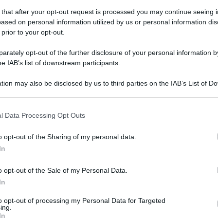
 that after your opt-out request is processed you may continue seeing i
ased on personal information utilized by us or personal information dis
 prior to your opt-out.
ato 20 agosto 2022
avolta da un'auto sotto gli occhi di un
rately opt-out of the further disclosure of your personal information by
o amico: non ce l'ha fatta Sara
he IAB’s list of downstream participants.
re a Cellole in provincia di Caserta
tion may also be disclosed by us to third parties on the IAB’s List of 
 that may further disclose it to other third parties.
 that this website/app uses one or more Google services and may gath
l Data Processing Opt Outs
including but not limited to your visit or usage behaviour. You may click 
 to Google and its third-party tags to use your data for below specifi
o opt-out of the Sharing of my personal data.
coledì 10 agosto 2022
ogle consent section.
torna lo sbarco di San Vito a Cellole
In
l casertano
o opt-out of the Sale of my Personal Data.
In
anto atteso giorno è arrivato
to opt-out of processing my Personal Data for Targeted
ing.
In