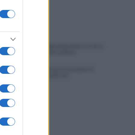
Viola l'obbligo di permanenza notturna:
arrestato dai carabinieri
Cesa: approvato assestamento di
bilancio e tariffe Tari