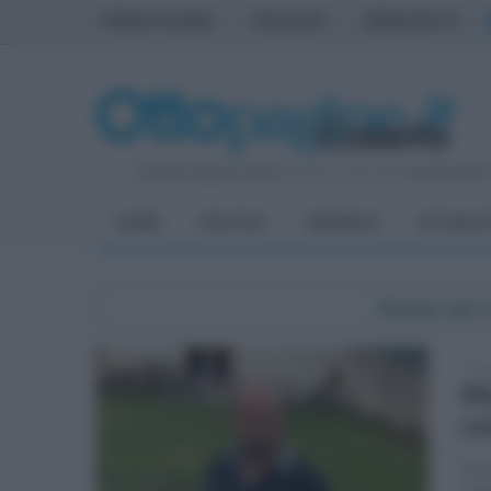
PRIMA PAGINA
AVELLINO
BENEVENTO
Venerdì 7 Agosto 2026
| Direttore Editoriale:
Antonio Sass
HOME
POLITICA
CRONACA
ATTUALIT
Notizie dal
dom
Mo
co
La t