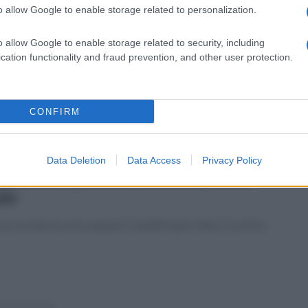
o allow Google to enable storage related to personalization.
tedì 16 marzo 2021
po litigio investì e uccise un uomo:
o allow Google to enable storage related to security, including
restato
cation functionality and fraud prevention, and other user protection.
annato a 21 anni e 9 mesi: dopo banale litigio investì un
nne investendolo
CONFIRM
Data Deletion
Data Access
Privacy Policy
enica 23 agosto 2020
pina nel caseificio: cliente si sente
le
 accasciata al suolo quando i banditi hanno fatto irruzione
edì 6 luglio 2020