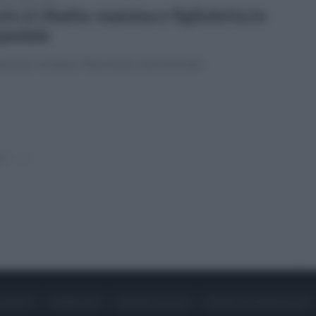
to si ribalta: mamma e figlioletta in
pedale
eme per la donna. Illesa la piccola di sei anni
0
»
ONTATTI
PUBBLICITÀ
LAVORA CON NOI
PRIVACY / COOKIE POLICY