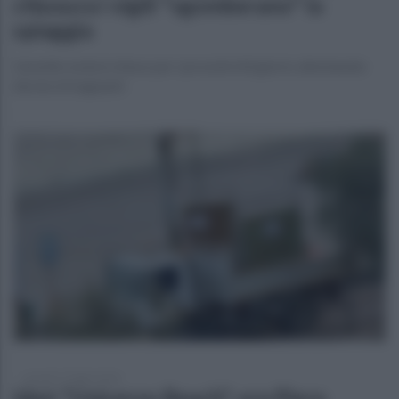
chiusura i vigili "sgomberano" la
spiaggia
L'arenile resterà chiuso per i prossimi 60 giorni, allontanate
decine di bagnanti
venerdì 17 luglio 2026
Ideò "Universo Beach", ora Piero