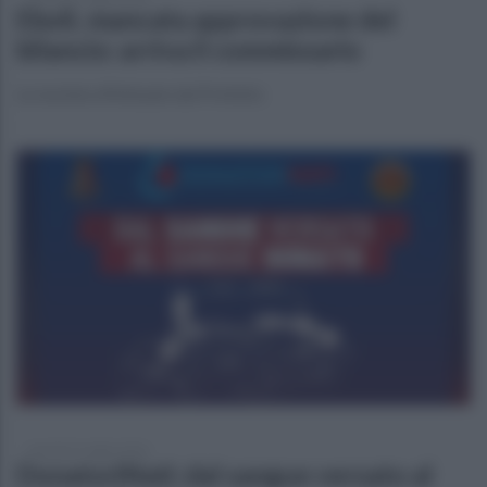
Eboli, mancata approvazione del
bilancio: arriva il commissario
Le nomine effettuate dal Prefetto
martedì 21 luglio 2026
DonatoriNati: dal sangue versato al