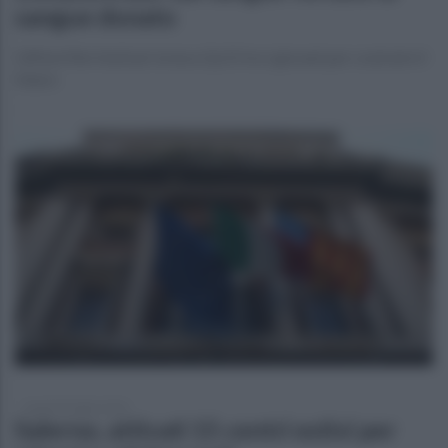
sangue donato
Giffoni film festival: la teca Qs15 tra i giovani per costruire il
futuro
lunedì 20 luglio 2026
Salerno, attivati 15 centri estivi per