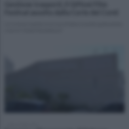
Gestione trasporti, il Giffoni Film
Festival assolto dalla Corte dei Conti
La Corte ha respinto le accuse di danno erariale qualicandola
come di "totale infondatezza"
sabato 18 luglio 2026