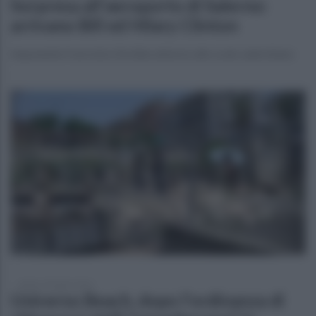
Sorpresa all'aeroporto di Salerno:
arrivano Bill ed Hilary Clinton
Imponente il servizio d'ordine attorno allo scalo salernitano
sabato 18 luglio 2026
Universo Beach, dopo l'ordinanza di