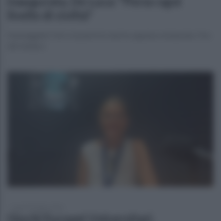
inaugurata, De Luca: "Perso ogni
livello di civiltà"
Danneggiati i fari e la parte in marmo appena restaurata: l'ira
del sindaco
lunedì 20 luglio 2026
Giochi Europei Universitari,