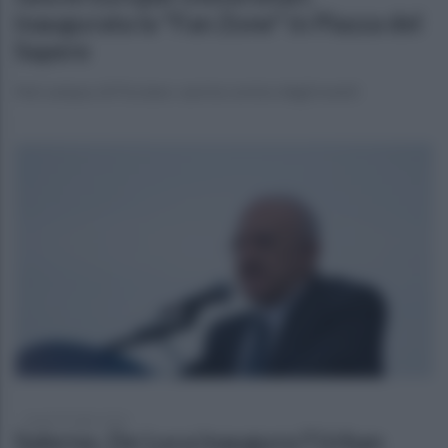
inaugurata la "Fan Zone" in Piazza del
Sapere
Nel campus di Fisciano: sarà la cornice degli eventi
lunedì 20 luglio 2026
Salerno, De Luca inaugura l'Urban