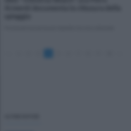
Armenti documenta la chiusura della
spiaggia
Posizionati new jersey per impedire l'accesso all'arenile
«
1
2
3
4
5
6
7
8
9
10
»
ULTIME NOTIZIE