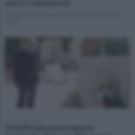
minori e adolescenti
Complessivamente saranno 400 i beneficiari della misura
sociale
lunedì 20 luglio 2026
Vandalizzata piazza appena