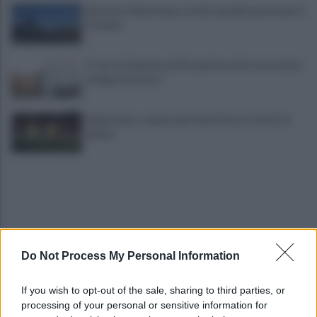
Avversari Salernitana, rischio penalizzazione per il
Catania
E' morto il pedone di 94 anni investito da un'auto,
indaga la procura
Salernitana, sempre più vicini D’Ursi e Ciotti: le
ultime
Do Not Process My Personal Information
Golemic: "Salernitana, ti lascio un pezzo di cuore.
If you wish to opt-out of the sale, sharing to third parties, or
Adesso voglio solo giocare"
processing of your personal or sensitive information for