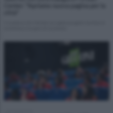
Center: "Apriamo nuova pagina per la
città"
Il complesso di S. Michele raccoglierà progetti, l'archivio di
architettura e le opere di Carotenuto
lunedì 20 luglio 2026