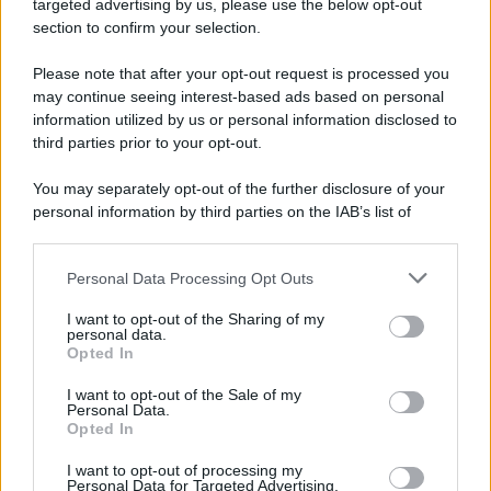
targeted advertising by us, please use the below opt-out
section to confirm your selection.
VIDEO | Collisione nelle acque della Costiera,
gozzo affonda
Please note that after your opt-out request is processed you
may continue seeing interest-based ads based on personal
information utilized by us or personal information disclosed to
third parties prior to your opt-out.
You may separately opt-out of the further disclosure of your
personal information by third parties on the IAB’s list of
downstream participants.
Personal Data Processing Opt Outs
This information may also be disclosed by us to third parties
on the IAB’s List of Downstream Participants that may further
I want to opt-out of the Sharing of my
disclose it to other third parties.
personal data.
Opted In
Please note that this website/app uses one or more Google
services and may gather and store information including but
I want to opt-out of the Sale of my
Personal Data.
not limited to your visit or usage behaviour. You may click to
Opted In
grant or deny consent to Google and its third-party tags to
use your data for below specified purposes in below Google
I want to opt-out of processing my
consent section.
Personal Data for Targeted Advertising.