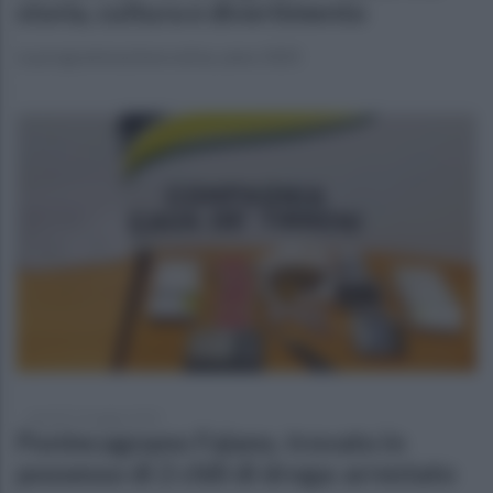
storia, cultura e divertimento
La programmazione estiva, anno 2025
martedì 13 maggio 2025
Pontecagnano Faiano, trovato in
possesso di 2 chili di droga: arrestato