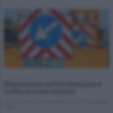
martedì 15 aprile 2025
Manutenzione sull'A2: limitazioni al
traffico in orario notturno
Chiuso un tratto in prossimità dello svincolo di Pontecagnano
Faiano