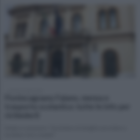
martedì 22 aprile 2025
Pontecagnano Faiano, mensa e
trasporto scolastico: tutte le info per
richiederli
Sindaco e assessore: "Assistiamo le famiglie e proviamo a
facilitare i loro compiti"