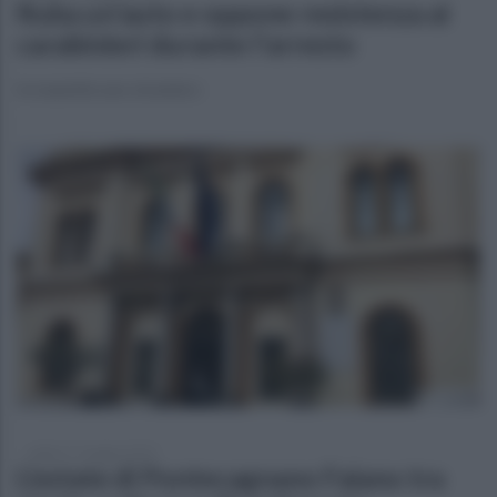
Ruba un'auto e oppone resistenza ai
carabinieri durante l'arresto
In manette uno straniero
sabato 17 maggio 2025
L’estate di Pontecagnano Faiano tra