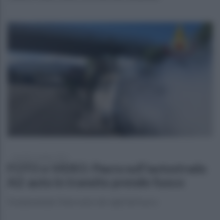
martedì 6 maggio 2025
FOTO e VIDEO. Paura sull'autostrada
A2: auto in transito prende fuoco
Fondamentale l'intervento dei vigili del fuoco