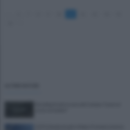
«
6
7
8
9
10
11
12
13
14
15
16
»
ULTIME NOTIZIE
Restyling Arechi, la nota del Comune: "Lavori al
via da settembre"
FOTO | Stadio Arechi e Volpe, il Comune assicura: