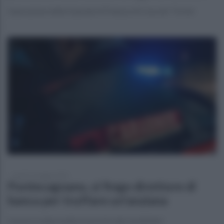
Operazione della Guardia di Finanza di Cava de' Tirreni
lunedì 12 maggio 2025
Pontecagnano, si finge direttore di
banca per truffare un'anziana
L'uomo è stato tratto in arresto dai carabinieri