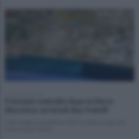
martedì 15 aprile 2025
Il tentato omicidio dopo la lite in
discoteca: arrestati due fratelli
I fatti risalgono al settembre 2022: la vittima scampò alla
morte solo per fortuna