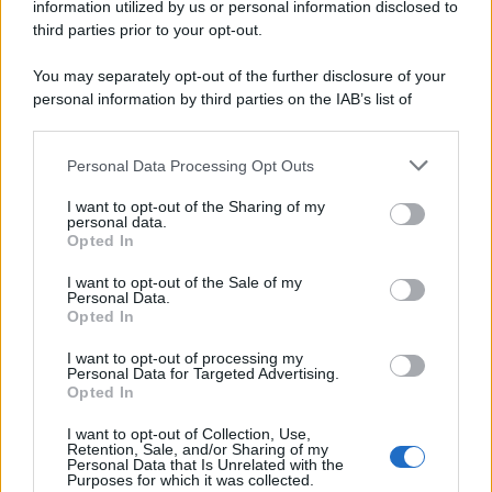
information utilized by us or personal information disclosed to
third parties prior to your opt-out.
You may separately opt-out of the further disclosure of your
personal information by third parties on the IAB’s list of
downstream participants.
Personal Data Processing Opt Outs
This information may also be disclosed by us to third parties
on the IAB’s List of Downstream Participants that may further
I want to opt-out of the Sharing of my
disclose it to other third parties.
personal data.
Opted In
Please note that this website/app uses one or more Google
services and may gather and store information including but
I want to opt-out of the Sale of my
Personal Data.
not limited to your visit or usage behaviour. You may click to
Opted In
grant or deny consent to Google and its third-party tags to
use your data for below specified purposes in below Google
I want to opt-out of processing my
consent section.
Personal Data for Targeted Advertising.
Opted In
I want to opt-out of Collection, Use,
Retention, Sale, and/or Sharing of my
Personal Data that Is Unrelated with the
Purposes for which it was collected.