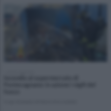
martedì 6 maggio 2025
Incendio al supermercato di
Pontecagnano: in azione i vigili del
fuoco
Il rogo divampato all'interno di un container