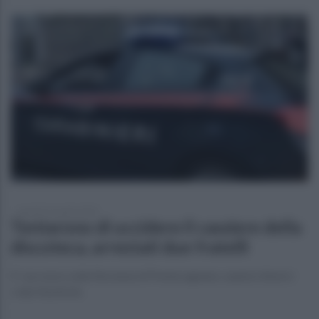
martedì 15 aprile 2025
Tentarono di uccidere il cassiere della
discoteca, arrestati due fratelli
E' successo sulla litoranea di Pontecagnano, esplosi diversi
colpi di pistola