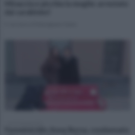
Minaccia e picchia la moglie: arrestato
dai carabinieri
E' successo a Pontecagnano Faiano
lunedì 20 gennaio 2025
Femminicidio Anna Borsa, condannato