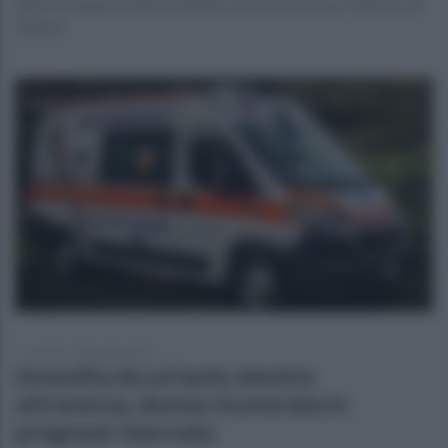
Alba di sangue sull'A2: nell'altro sinistro feriti un 19enne e un
35enne
martedì 17 dicembre 2024
Investita da un'auto mentre
attraversa, donna ricoverata in
prognosi riservata