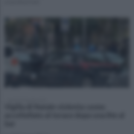
proprietà privata
martedì 24 dicembre 2024
Vigilia di Natale violenta: uomo
accoltellato al torace dopo una lite al
bar