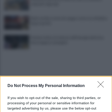
coinvolti 5 giovani
Eboli, un'altra notte di sangue: uomo accoltellato
dopo una lite
Fiamme vicino al traliccio dell'energia elettrica,
intervengono i pompieri
Do Not Process My Personal Information
Euro2032, Malagò non menziona Salerno: "Ecco le
If you wish to opt-out of the sale, sharing to third parties, or
cinque città favorite"
processing of your personal or sensitive information for
targeted advertising by us, please use the below opt-out