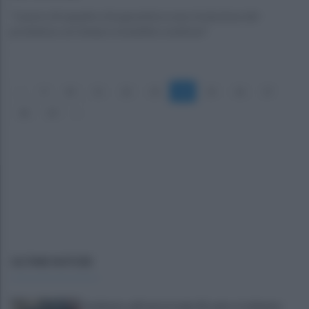
"Lavoro di squadra che garantisce una risoluzione del
problema con tempi e modalità condivise"
«
9
10
11
12
13
14
15
16
17
18
19
»
ULTIME NOTIZIE
Incidente sull'autostrada A2, auto si schianta: