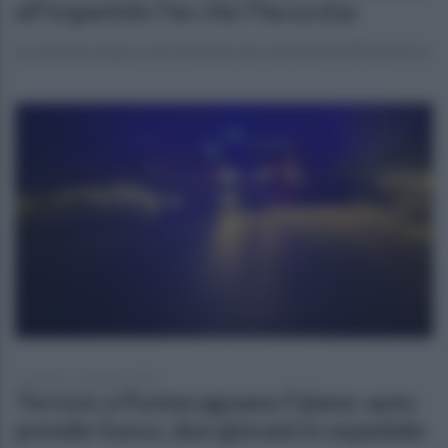
all'ergastolo l'ex che l'ha uccisa
La sentenza della corte di Assise nei confronti di Alfredo Erra
domenica 19 gennaio 2025
Terrore a Pontecagnano Faiano: auto
prende fuoco, due giovani in ospedale