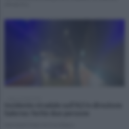
Alfredo Erra
sabato 11 gennaio 2025
Incidente stradale sull'A2 in direzione
Salerno: ferite due persone
Intervenuti il Vopi e la Croce Bianca