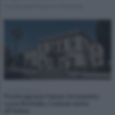
Ferita una donna di 39 anni, soccorsa dal Vopi
martedì 10 dicembre 2024
Pontecagnano Faiano: incremento
corse BusItalia, Comune vicino
all'intesa