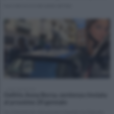
Sono stati soccorsi dai sanitari del Vopi
lunedì 13 gennaio 2025
Delitto Anna Borsa, sentenza rinviata
al prossimo 20 gennaio
Per il femminicidio della giovane è imputato l'ex fidanzato,