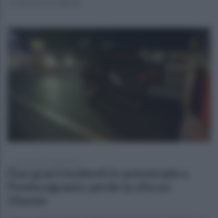
La vittima è un 38enne
domenica 22 dicembre 2024
Due gravi incidenti in autostrada a
Pontecagnano: perde la vita un
25enne