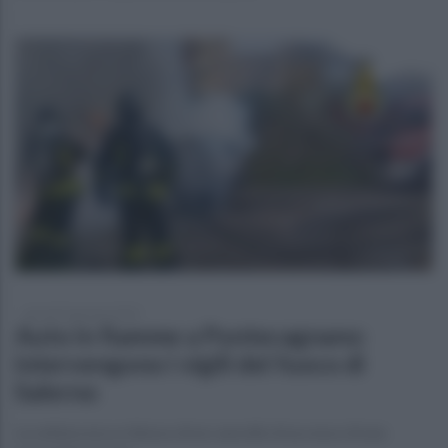
giovedì 9 gennaio 2025
Auto in fiamme a Pontecagnano:
intervengono i vigili del fuoco di
Salerno
La vettura era a ridosso di un cancello di accesso di una