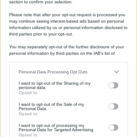
section to confirm your selection.
Salernitana, Faggiano rassicura i tifosi sul
mercato. Poi summit con Cosmi
Please note that after your opt-out request is processed you
may continue seeing interest-based ads based on personal
information utilized by us or personal information disclosed to
third parties prior to your opt-out.
You may separately opt-out of the further disclosure of your
personal information by third parties on the IAB’s list of
downstream participants.
Personal Data Processing Opt Outs
This information may also be disclosed by us to third parties
on the IAB’s List of Downstream Participants that may further
I want to opt-out of the Sharing of my
disclose it to other third parties.
personal data.
Opted In
Please note that this website/app uses one or more Google
services and may gather and store information including but
I want to opt-out of the Sale of my
Personal Data.
not limited to your visit or usage behaviour. You may click to
Opted In
grant or deny consent to Google and its third-party tags to
use your data for below specified purposes in below Google
I want to opt-out of processing my
consent section.
Personal Data for Targeted Advertising.
Opted In