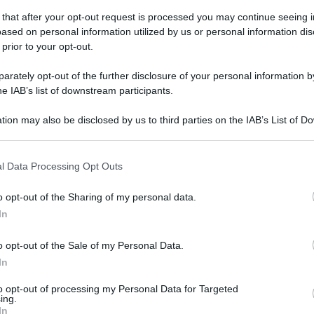
 that after your opt-out request is processed you may continue seeing i
ased on personal information utilized by us or personal information dis
 prior to your opt-out.
erdì 13 marzo 2026
cuperato il cadavere di una donna in
rately opt-out of the further disclosure of your personal information by
ndo ad un pozzo incustodito
he IAB’s list of downstream participants.
avità era profonda poco più di 3 metri e mezzo: sul posto
tion may also be disclosed by us to third parties on the IAB’s List of 
li del fuoco e carabinieri
 that may further disclose it to other third parties.
 that this website/app uses one or more Google services and may gath
l Data Processing Opt Outs
including but not limited to your visit or usage behaviour. You may click 
 to Google and its third-party tags to use your data for below specifi
o opt-out of the Sharing of my personal data.
erdì 2 gennaio 2026
ogle consent section.
ntiere sulla Sp 166, il Codacons
In
ffida Anas: "Disagi e rischi enormi"
o opt-out of the Sale of my Personal Data.
In
sociazione ha anche presentato istanza di accesso agli atti
to opt-out of processing my Personal Data for Targeted
ing.
In