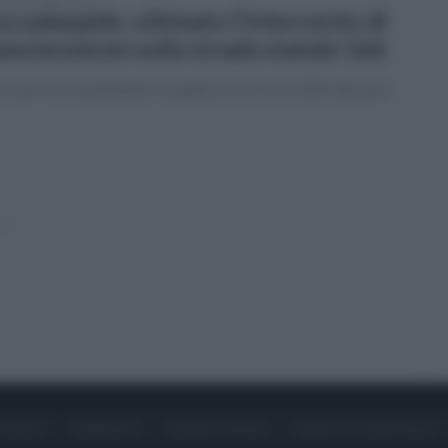
ccadaspide, ultimato l'intervento di
nutenzione sulla strada statale 166
ri per un investimento complessivo di circa 600 mila euro
»
ONTATTI
PUBBLICITÀ
LAVORA CON NOI
PRIVACY / COOKIE POLICY