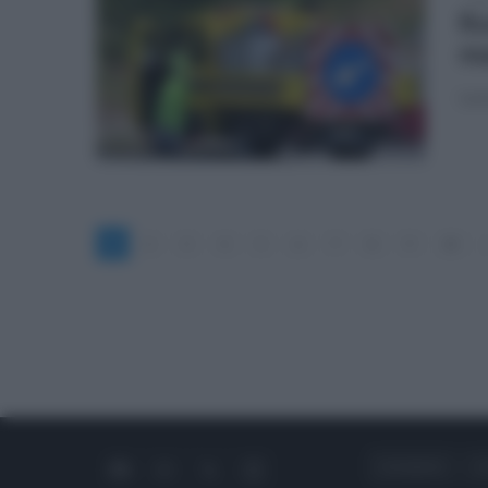
Ro
ma
Lavo
1
2
3
4
5
6
7
8
9
10
CHI SIAMO
C