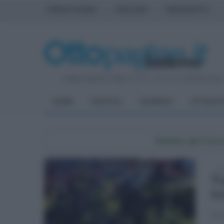
PRIMA PAGINA
AVELLINO
BENEVENTO
Sabato 8 Agosto 2026
| Direttore Editoriale:
Antonio Sass
HOME
POLITICA
CRONACA
ATTUALIT
Notizie dal Com
gio
Tr
tr
La s