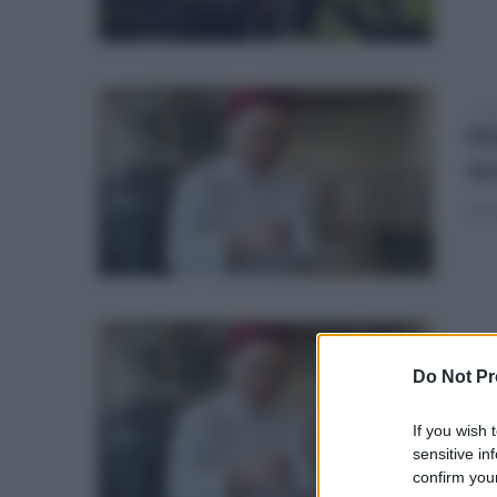
sab
Ma
qu
In v
gio
Ad
Do Not Pr
Ca
If you wish 
Fata
sensitive in
dopo
confirm your