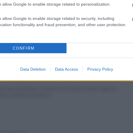
o allow Google to enable storage related to personalization.
edì 29 settembre 2025
ccadaspide, danneggia il triage
o allow Google to enable storage related to security, including
ll'ospedale e aggredisce infermieri
cation functionality and fraud prevention, and other user protection.
posto i carabinieri, l'uomo sarà denunciato
CONFIRM
Data Deletion
Data Access
Privacy Policy
tedì 9 settembre 2025
ccadaspide, Imma Trichillo è miss Sud
giovane napoletana conquista la fascia più ambita. Ragazza
eans è Myriam Pia Iuliano
tedì 3 giugno 2025