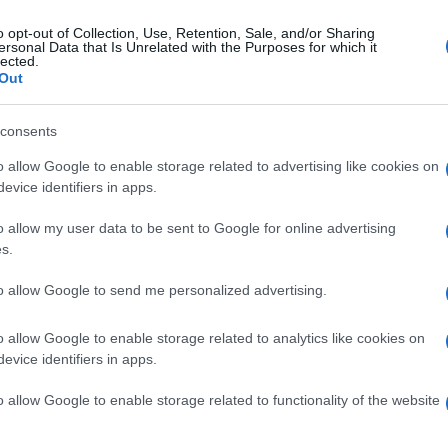
o opt-out of Collection, Use, Retention, Sale, and/or Sharing
ersonal Data that Is Unrelated with the Purposes for which it
coledì 15 ottobre 2025
lected.
semblea sindacale FP CGIL
Out
l’Ospedale di Roccadaspide
consents
copo dell'incontro chiedere certezze sul futuro del presidio
o allow Google to enable storage related to advertising like cookies on
evice identifiers in apps.
o allow my user data to be sent to Google for online advertising
s.
edì 29 settembre 2025
fermiere ferito all'ospedale di
to allow Google to send me personalized advertising.
ccadaspide, l'Ugl Salute: "Più
ntrolli"
o allow Google to enable storage related to analytics like cookies on
evice identifiers in apps.
a condanna da parte del sindacato
o allow Google to enable storage related to functionality of the website