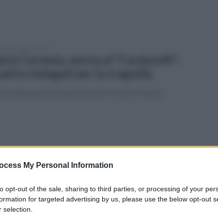
ato 30 maggio 2026
ria Carmela, morta al "Cardarelli":
attro indagati per la tragedia
ista dell'autopsia disposta dalla Procura di Napoli
vedì 28 maggio 2026
dio alla "regina dei dolci": Maria
ocess My Personal Information
rmela D'Angelo muore a 58 anni
to opt-out of the sale, sharing to third parties, or processing of your per
le il volo da una finestra del Cardarelli, dov'era ricoverata
formation for targeted advertising by us, please use the below opt-out s
 le ustioni in pasticceria
 selection.