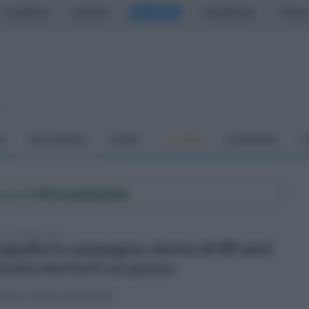
CASERTA
NAPOLI
SALERNO
CAMPANIA
ITALIA
o
À
DAI COMUNI
SPORT
CUCINA
ECONOMIA
C
une di
Roccadaspide
vedì 4 giugno 2026
agedia in campagna: donna di 88 anni
ovata morta in un pozzo
alma è stata sequestrata