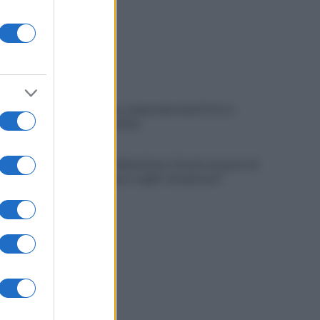
Salernitana, sempre più vicini D’Ursi e
Ciotti: le ultime
Golemic: "Salernitana, ti lascio un pezzo di
cuore. Adesso voglio solo giocare"