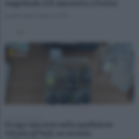
magnitudo 2.8: epicentro a Forino
L'evento tellurico alle ore 7.28
venerdì 6 marzo 2026
Droga nascosta nella spedizione
ritirata all'hub: un arresto