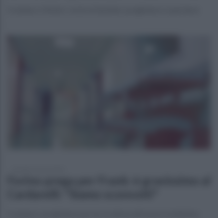
Il sindaco Olivieri: vicini ai familiari, preghiamo e speriamo
martedì 3 marzo 2026
Forino prega per Frank: è gravissimo al
Cardarelli: "Siamo sconvolti"
Il sindaco: preghiamo per lui, in attesa del nuovo bollettino