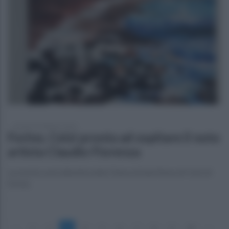
martedì 10 febbraio 2026
Forino, Celzi pronta ad ospitare il noto
artista Claudio Fiorenza
La mostra sarà allestita nella Chiesa di Sant'Anna di Celzi di
Forino
«
1
2
3
4
5
6
7
8
9
10
»