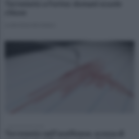
Terremoto a Forino: domani scuole
chiuse
La decisione del sindaco
domenica 8 marzo 2026
Terremoto nell'avellinese, scossa di