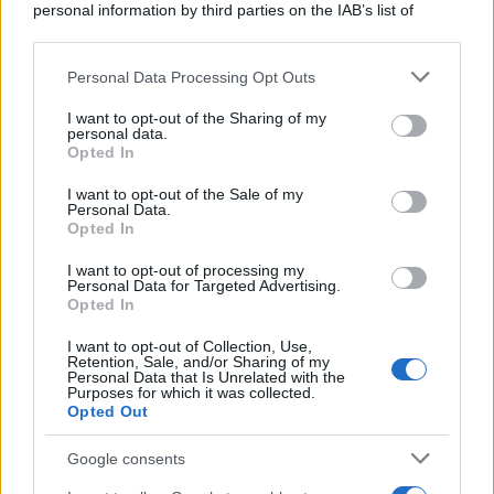
personal information by third parties on the IAB’s list of
downstream participants.
Personal Data Processing Opt Outs
This information may also be disclosed by us to third parties
on the IAB’s List of Downstream Participants that may further
I want to opt-out of the Sharing of my
disclose it to other third parties.
personal data.
Opted In
Please note that this website/app uses one or more Google
services and may gather and store information including but
I want to opt-out of the Sale of my
Personal Data.
not limited to your visit or usage behaviour. You may click to
Opted In
grant or deny consent to Google and its third-party tags to
use your data for below specified purposes in below Google
I want to opt-out of processing my
consent section.
Personal Data for Targeted Advertising.
Opted In
I want to opt-out of Collection, Use,
Retention, Sale, and/or Sharing of my
Personal Data that Is Unrelated with the
Purposes for which it was collected.
Opted Out
Google consents