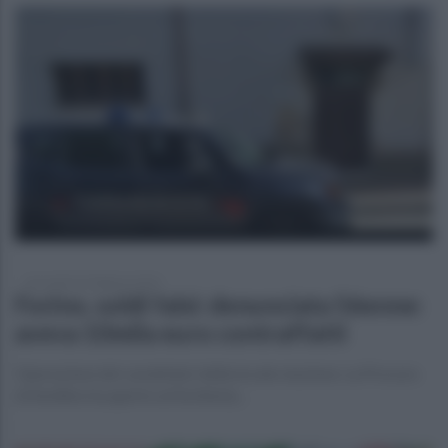
mercoledì 25 febbraio 2026
Forino, soldi falsi: denunciata 56enne:
aveva 10mila euro contraffatti
Operazione dei carabinieri della locale stazione. La Procura
di Avellino ha aperto un'inchiesta...