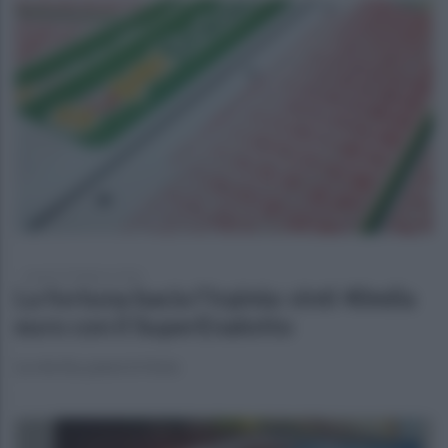
lunedì 23 febbraio 2026
La fortuna bacia l'Irpinia: vinti 40mila
euro con il SuperEnalotto
La vincita, paese in festa