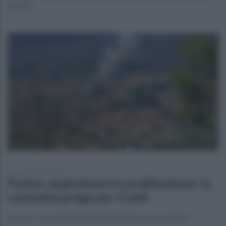
medico
lunedì 2 marzo 2026
Forino, esplosione in un'abitazione: la
comunità prega per Frank
L’uomo è stato trasferito in eliambulanza al Cardarelli