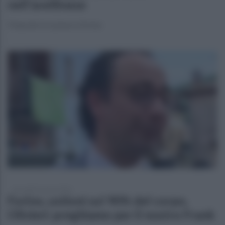
nell'avellinese
Finanzieri in azione a Forino
mercoledì 4 marzo 2026
Forino, ustioni sul 90% del corpo,
Olivieri: preghiamo per il nostro Frank