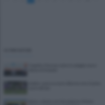
ULTIME NOTIZIE
Tragedia a Paestum, malore in spiaggia: muore
62enne di Atripalda
Avellino: spunta un nuovo difensore verso il primo
match ufficiale
Baiano, schianto mortale nel giorno di Santa