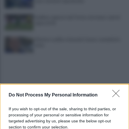
auto: un ferito è gravissimo
Avellino superato dal Torino solo dopo i calci di
rigore (2-4)
Montoro, addio a Gerardo Caruso: comunità in
lutto
Do Not Process My Personal Information
Maltempo, scatta l'allerta meteo: in arrivo
If you wish to opt-out of the sale, sharing to third parties, or
temporali improvvisi e grandinate
processing of your personal or sensitive information for
targeted advertising by us, please use the below opt-out
section to confirm your selection.
Grande Sarno, confronto a Montoro: "Subito