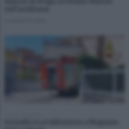
Spaccio di droga: arrestato 42enne
nell'avellinese
I carabinieri in azione
domenica 19 aprile 2026
Incendio in un'abitazione a Mugnano