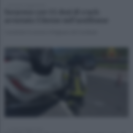
mercoledì 17 giugno 2026
Sorpreso con 11 dosi di crack:
arrestato 53enne nell'avellinese
Carabinieri in azione a Mugnano del Cardinale
venerdì 29 maggio 2026