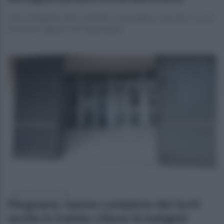
Vive a Mugnano del Cardinale, è in prognosi riservata: con lui
ferita una ragazza del Napoletano
giovedì 12 marzo 2026
Mugnano, hanno compiuto dei furti
anche in Irpinia: chiuse le indagini