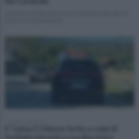
del Cardinale
Intervento dei Vigili del Fuoco per l'estinzione del rogo e la
messa in sicurezza dell'area
domenica 15 marzo 2026
E' irpino il 19enne ferito a colpi di
bottiglia davanti a una discoteca