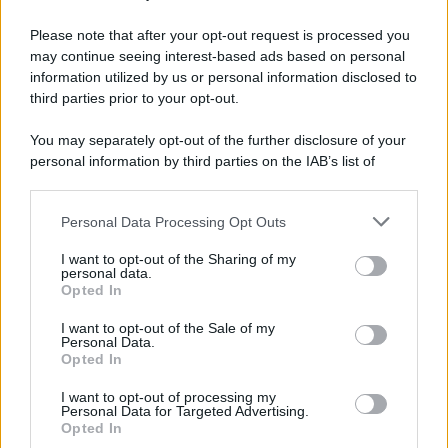
confronto con la Regione"
Please note that after your opt-out request is processed you
may continue seeing interest-based ads based on personal
information utilized by us or personal information disclosed to
third parties prior to your opt-out.
You may separately opt-out of the further disclosure of your
personal information by third parties on the IAB’s list of
downstream participants.
Personal Data Processing Opt Outs
This information may also be disclosed by us to third parties
on the IAB’s List of Downstream Participants that may further
I want to opt-out of the Sharing of my
disclose it to other third parties.
personal data.
Opted In
Please note that this website/app uses one or more Google
services and may gather and store information including but
I want to opt-out of the Sale of my
Personal Data.
not limited to your visit or usage behaviour. You may click to
Opted In
grant or deny consent to Google and its third-party tags to
use your data for below specified purposes in below Google
I want to opt-out of processing my
consent section.
Personal Data for Targeted Advertising.
Opted In