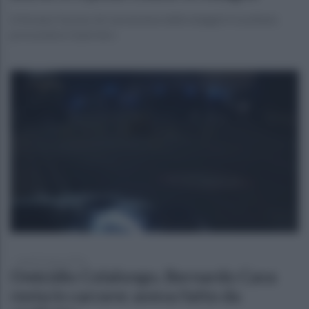
A firmare l'avviso di conclusione delle indagini il sostituto
procuratore Guerriero
lunedì 9 marzo 2026
Omicidio Colalongo, Bernardo Cava
resta in carcere: aveva fatto da