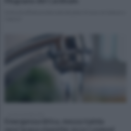
Mugnano del Cardinale
Notevole affluenza nella sede del piano di zona con Iannace e
Capozzi
venerdì 5 settembre 2025
Emergenza idrica, mezza Irpinia
senz'acqua stanotte: ecco i comuni