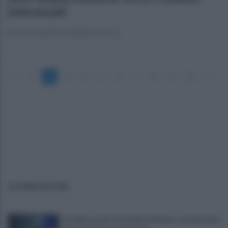
interessati
Anche stanotte rubinetti a secco
«
1
2
3
4
5
6
7
8
9
10
»
ULTIME NOTIZIE
Terribile scontro frontale a Flumeri, coinvolte due