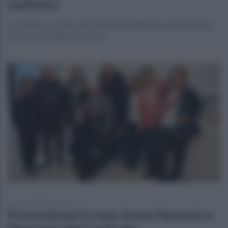
staffetta
A deciderlo i giudici del tribunale del Riesame di Napoli che
hanno convalidato la misura
lunedì 23 febbraio 2026
Prevenzione in rosa: Amos Partenio a