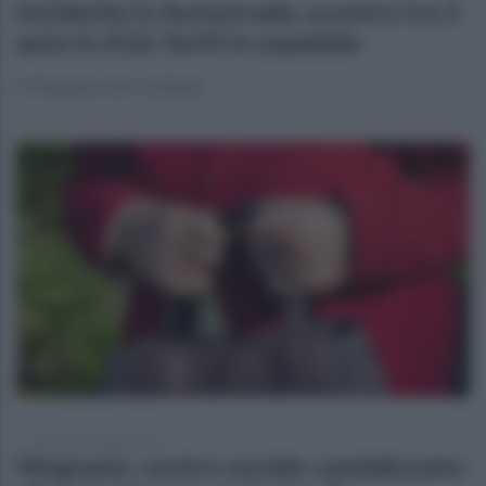
Incidente in Autostrada, scontro tra 3
auto in A16: feriti in ospedale
A Mugnano del Cardinale
mercoledì 6 maggio 2026
Mugnano. centro sociale vandalizzato: