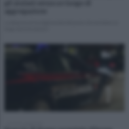
gli anziani senza un luogo di
aggregazione
La denuncia arriva dagli anziani del posto che non hanno un
luogo dove incontrarsi
mercoledì 6 maggio 2026