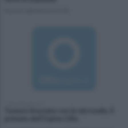
Sul posto i vigili del fuoco e il 118
sabato 28 dicembre 2019
Tumore bruciato con le micronde, il
primato dell'irpino Cillo