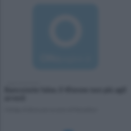
sabato 23 marzo 2019
Banconote false, il 45enne non più agli
arresti
Obbligo di dimora per un uomo di Pietradefusi