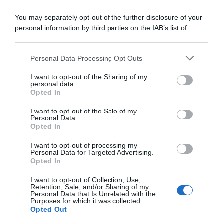
You may separately opt-out of the further disclosure of your
personal information by third parties on the IAB’s list of
downstream participants.
Personal Data Processing Opt Outs
This information may also be disclosed by us to third parties
on the IAB’s List of Downstream Participants that may further
I want to opt-out of the Sharing of my
disclose it to other third parties.
personal data.
Opted In
Please note that this website/app uses one or more Google
services and may gather and store information including but
I want to opt-out of the Sale of my
Personal Data.
not limited to your visit or usage behaviour. You may click to
Opted In
grant or deny consent to Google and its third-party tags to
use your data for below specified purposes in below Google
I want to opt-out of processing my
consent section.
Personal Data for Targeted Advertising.
Opted In
I want to opt-out of Collection, Use,
Retention, Sale, and/or Sharing of my
Personal Data that Is Unrelated with the
Purposes for which it was collected.
Opted Out