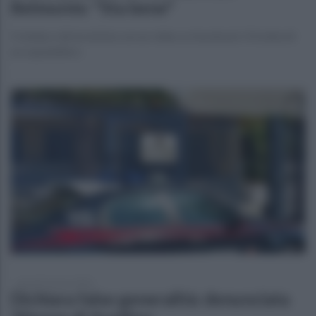
Belmonte: "Sta bene"
Il sindaco dà la notizia con un video su facebook. Si tratta di
un ospedaliero
giovedì 5 marzo 2020
Dichiara false generalità: denunciata