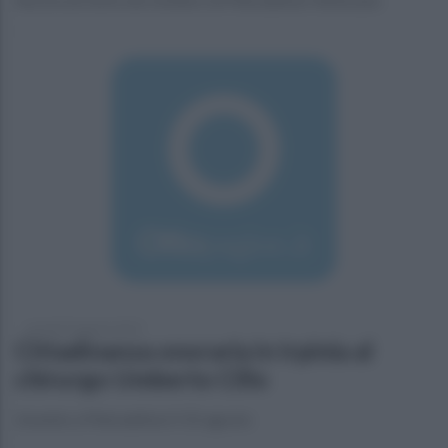
venerdì 23 agosto 2019
Cittadinanza onoraria in Irpinia al
chirurgo Umberto Cillo
L'evento a Pietradefusi il 31 agosto