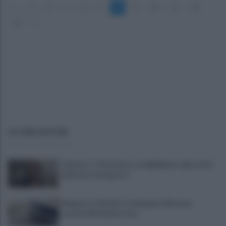
«
3
4
5
6
7
8
9
10
11
12
13
»
ULTIME NOTIZIE
Cipriano: "I The Kolors con BigMama e gli artisti
irpini per il 16 agosto"
Mugnano, Omicidio Colalongo: il Riesame
scarcera Bernando Cava