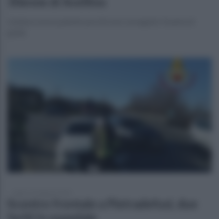
30enne di Avellino
Guidava senza patente perché mai conseguito l'esame di
guida
sabato 22 febbraio 2020
Scontro frontale a Pietradefusi, due
feriti in ospedale