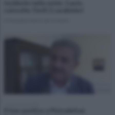
Incidente nella notte: 3 auto
coinvolte. Feriti 2 carabinieri
A Pietradefusi intorno alle 3 il sinistro
domenica 22 marzo 2020
Primo positivo a Pietradefusi.