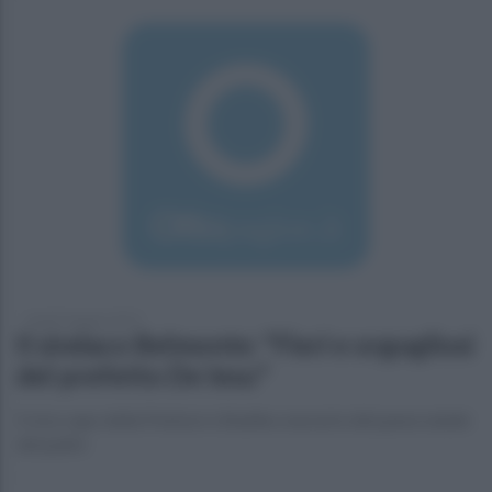
lunedì 3 giugno 2019
Il sindaco Belmonte: "Fieri e orgogliosi
del prefetto De Iesu"
Il vice capo della Polizia è cittadino onorario del paese natale
del padre