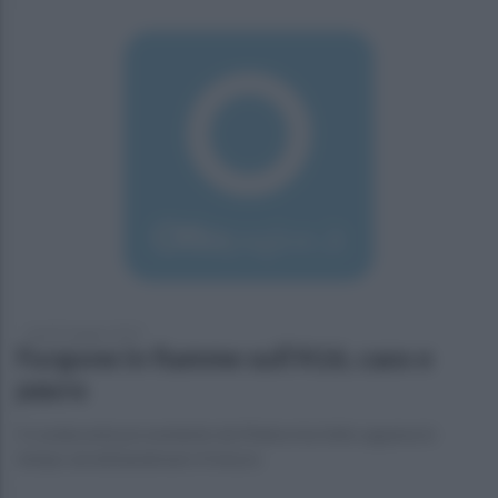
lunedì 3 giugno 2019
Furgone in fiamme sull'A16, caos e
paura
Il conducente proveniente da Matera ha fatto appena in
tempo ad abbandonare il mezzo