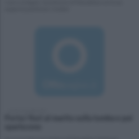
Cancro al fegato. Il professore di Pietradefusi con la sua
equipe ha pubblicato i risultati
venerdì 1 novembre 2019
Porta i fiori al marito sulla tomba e poi
spariscono
Ancora un furto nel cimitero di Pietradefusi Venticano