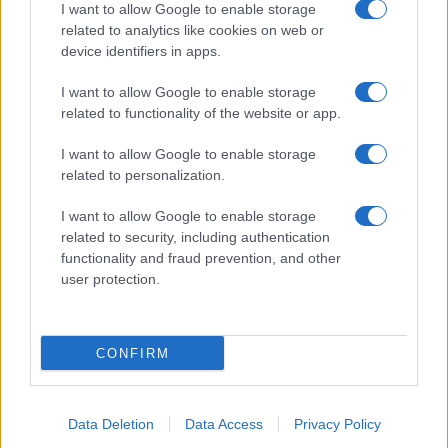
I want to allow Google to enable storage
related to analytics like cookies on web or
device identifiers in apps.
I want to allow Google to enable storage
related to functionality of the website or app.
I want to allow Google to enable storage
related to personalization.
CHI SIAMO
CONTATTI
PUBBLICITÀ
LAVORA CON NOI
I want to allow Google to enable storage
PRIVACY / COOKIE POLICY
PREFERENZE PRIVACY
related to security, including authentication
functionality and fraud prevention, and other
OTTO CHANNEL
user protection.
Registrazione del Tribunale di Avellino n. 331 del 23/11/1995
CONFIRM
Iscritto al Registro degli Operatori di Comunicazione n. 37512
© Riproduzione Riservata – Ne è consentita esclusivamente una
riproduzione parziale con citazione della fonte corretta
www.ottopagine.it
Data Deletion
Data Access
Privacy Policy