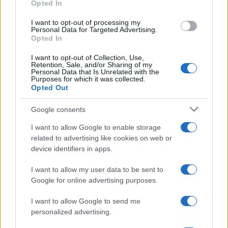
Opted In
grant or deny consent to Google and its third-party tags to
use your data for below specified purposes in below Google
I want to opt-out of processing my
consent section.
Personal Data for Targeted Advertising.
Opted In
I want to opt-out of Collection, Use,
Retention, Sale, and/or Sharing of my
Personal Data that Is Unrelated with the
Purposes for which it was collected.
Opted Out
Google consents
I want to allow Google to enable storage
related to advertising like cookies on web or
device identifiers in apps.
I want to allow my user data to be sent to
Google for online advertising purposes.
I want to allow Google to send me
personalized advertising.