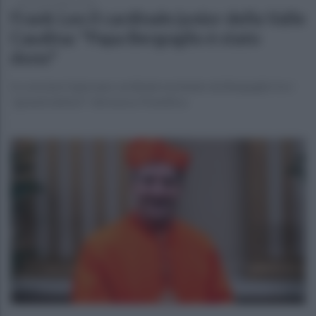
giovedì 24 aprile 2025
Frank Leo il cardinale junior della Valle
Caudina: "Papa Bergoglio è stato
dono"
In conclave il giovane cardinale nominato da Bergoglio tra i
"grandi elettori" del nuovo Pontefice