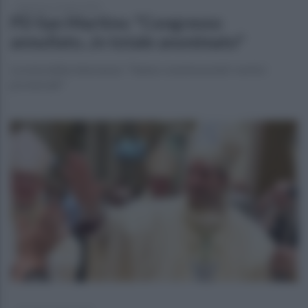
domenica 27 aprile 2025
PD San Martino: "Congresso
annullato...in totale anonimato"
La nota della minoranza: "Vanno commissariati i vertici
provinciali"