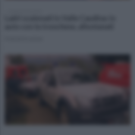
venerdì 28 marzo 2025
Ladri scatenati in Valle Caudina: in
auto con la tronchese, allontanati
Poliziotti in azione