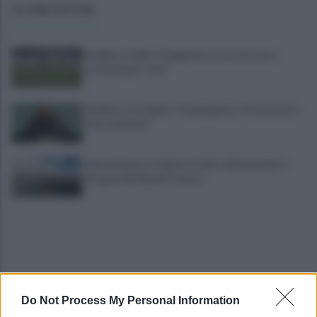
ULTIME NOTIZIE
Avellino, Favilli: "Dobbiamo essere di nuovo
scomodi per tutti"
Avellino, il ds Aiello: "Cinquegrano? Trattativa in
fase avanzata"
Autocisterna si ribalta in A16: rallentamenti e
disagi sulla Napoli-Canosa
Do Not Process My Personal Information