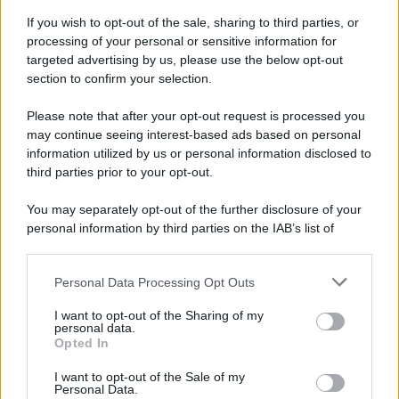
Tentata violenza sessuale in ascensore al Centro
If you wish to opt-out of the sale, sharing to third parties, or
Vivendi: il 34enne resta libero
processing of your personal or sensitive information for
targeted advertising by us, please use the below opt-out
section to confirm your selection.
In arrivo bombe d'acqua e grandinate record:
torna l'allerta meteo in Irpinia
Please note that after your opt-out request is processed you
may continue seeing interest-based ads based on personal
information utilized by us or personal information disclosed to
third parties prior to your opt-out.
You may separately opt-out of the further disclosure of your
personal information by third parties on the IAB’s list of
downstream participants.
Personal Data Processing Opt Outs
This information may also be disclosed by us to third parties
on the IAB’s List of Downstream Participants that may further
I want to opt-out of the Sharing of my
disclose it to other third parties.
personal data.
Opted In
Please note that this website/app uses one or more Google
services and may gather and store information including but
I want to opt-out of the Sale of my
Personal Data.
not limited to your visit or usage behaviour. You may click to