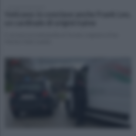
mercoledì 23 aprile 2025
Vaticano: in conclave anche Frank Leo,
un cardinale di origini irpine
E' arcivescovo metropolita di Toronto, originario di San
Martino Valle Caudina