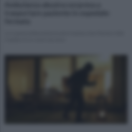
Ambulanza abusiva sorpresa a
trasportare paziente in ospedale:
fermata
La scoperta della polizia locale in Irpinia a San Martino Valle
Caudina. Ecco cosa è successo