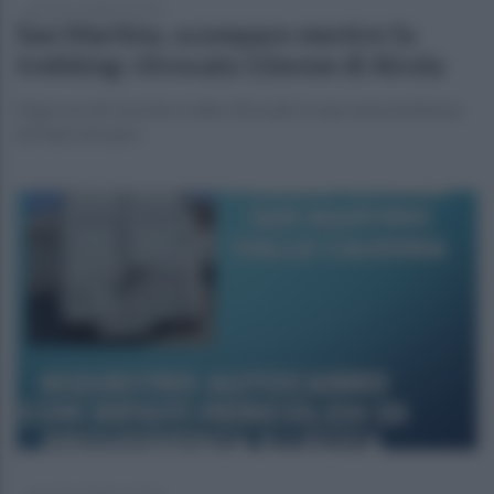
giovedì 13 febbraio 2025
San Martino, scompare mentre fa
trekking: ritrovato 52enne di Airola
Dopo ore di ricerche è stato ritrovato in una zona montuosa
di Piano di Lauro