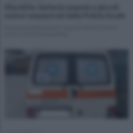
giovedì 13 febbraio 2025
Marmitte, batterie esauste e piccoli
motori sequestrati dalla Polizia locale
Due persone denunciate per trasporto illecito di rifiuti: il
mezzo è di una ditta napoletana
sabato 8 febbraio 2025