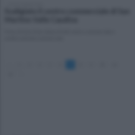
venerdì 7 febbraio 2025
Svaligiato il centro commerciale di San
Martino Valle Caudina
Preso di mira il bar tabacchi del centro commerciale e
un'altra attività commerciale
«
2
3
4
5
6
7
8
9
10
11
12
»