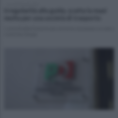
mercoledì 30 aprile 2025
Irregolarità alla guida, scatta la maxi
multa per una società di trasporto
I controlli della Polizia locale: nel mirino un'azienda con sede a
Castel San Giorgio