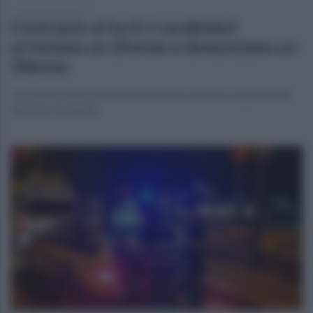
martedì 1 aprile 2025
Contrasto ai furti: i carabinieri
arrestano un 25enne e denunciano un
30enne
Un 25enne della provincia di Caserta, ritenuto responsabile
del furto di un’auto