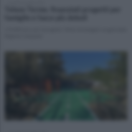
venerdì 8 novembre 2024
Telese Terme, finanziati progetti per
famiglie e fasce più deboli
170.000 euro, per il progetto “Affari di famiglia”, erogati dalla
Regione Campania