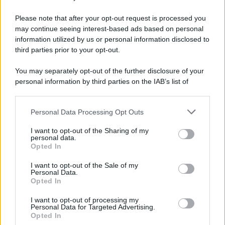
di Coppa Italia
Please note that after your opt-out request is processed you
may continue seeing interest-based ads based on personal
information utilized by us or personal information disclosed to
third parties prior to your opt-out.
You may separately opt-out of the further disclosure of your
personal information by third parties on the IAB’s list of
downstream participants.
Personal Data Processing Opt Outs
This information may also be disclosed by us to third parties
on the IAB’s List of Downstream Participants that may further
I want to opt-out of the Sharing of my
disclose it to other third parties.
personal data.
Opted In
Please note that this website/app uses one or more Google
services and may gather and store information including but
I want to opt-out of the Sale of my
Personal Data.
not limited to your visit or usage behaviour. You may click to
Opted In
grant or deny consent to Google and its third-party tags to
use your data for below specified purposes in below Google
I want to opt-out of processing my
consent section.
Personal Data for Targeted Advertising.
Opted In