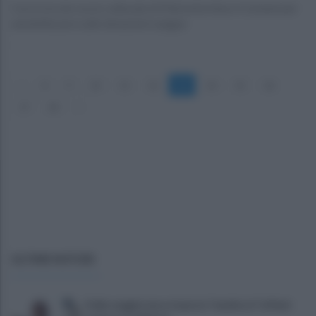
Con il circolo socio culturale di Pietrastornina e Comune per
sensibilizzare sulle donazioni sangue
«
8
9
10
11
12
13
14
15
16
17
18
»
ULTIME NOTIZIE
Dalla maggioranza risposta "mediocre" al flash