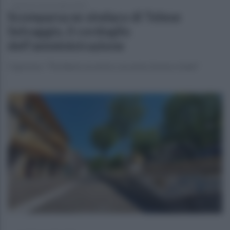
domenica 10 novembre 2024
Scomparsa ex sindaco di Telese
Selvaggio, il cordoglio
dell'amministrazione
Caporaso: “Perdiamo un amico, un uomo buono e leale”