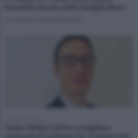
immobile donato dalla famiglia Bove
Sara dedicato ad attività istituzionali
sabato 26 ottobre 2024
Guido Minieri eletto consigliere
nazionale di Federterme, il plauso del