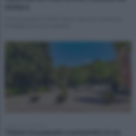
sindaco
Il primo cittadino di Telese Terme, Caporaso: nomina che
inorgoglisce la nostra comunità
mercoledì 16 ottobre 2024
Telese tra passato e presente: in un