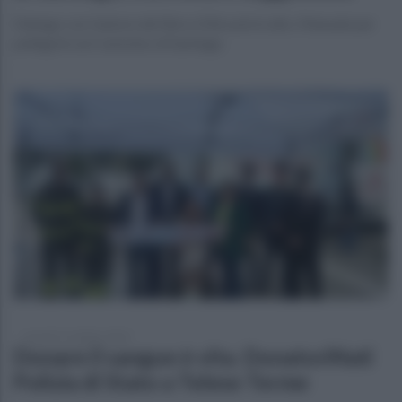
Dialogo con l'autore del libro«Oltre più in alto. Manuale per
pellegrini sul Cammino di Santiago
venerdì 11 ottobre 2024
Donare il sangue è vita. DonatoriNati
Polizia di Stato a Telese Terme