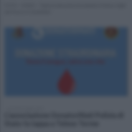
FOTO - VIDEO - Tante le donazioni di studenti, Polizia, Vigili
del Fuoco e Carabinieri
mercoledì 9 ottobre 2024
L'associazione DonatoriNati Polizia di
Stato fa tappa a Telese Terme