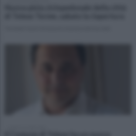
mercoledì 6 novembre 2024
Nuova pista ciclopedonale della città
di Telese Terme, sabato la riapertura
Terminati i lavori di messa in sicurezza del tracciato
martedì 5 novembre 2024
Il Comune di Telese ha un nuovo