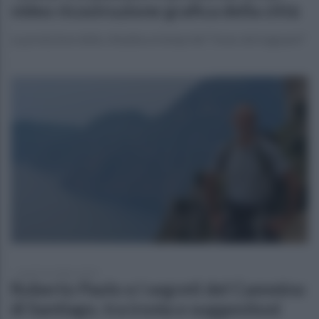
video ricostruzione grafica della città
La proiezione della cittadina ai tempi del "treno dei bagnanti"
lunedì 14 ottobre 2024
Roberto Paolo e i segreti del Cammino
di Santiago, tra ironia e suggestioni