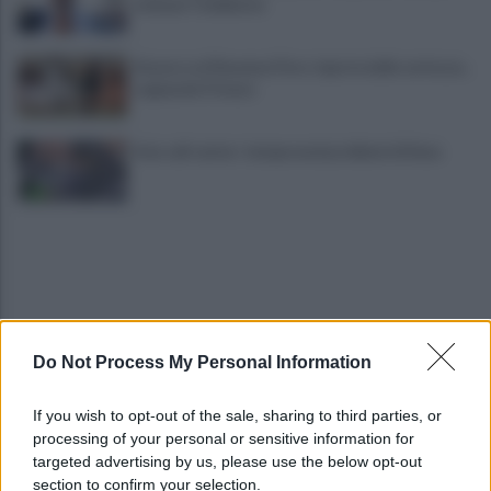
mob per l'ambiente
Stasera col Ravenna Floro riparte dalle certezze...
sognando Firenze
Asia call center: temporanei problemi di linea
Do Not Process My Personal Information
Era ai domiciliari, trovato all'esterno
If you wish to opt-out of the sale, sharing to third parties, or
dell'abitazione e portato in carcere
processing of your personal or sensitive information for
targeted advertising by us, please use the below opt-out
section to confirm your selection.
Benevento, Floro Flores ne convoca 25 per la gara