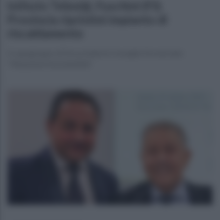
Istituto Telesi@, Fuschini (FI):
Provincia ripristini impianto di
riscaldamento
Il capogruppo di Forza Italia in Consiglio Provinciale:
"Situazione insostenibile”