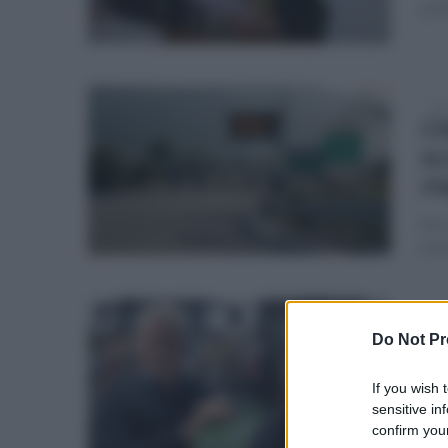
pubb
ven
Ch
ec
vi
Pro
ess
gio
Pa
Do Not Pr
in
If you wish 
ag
sensitive in
confirm your
Terr