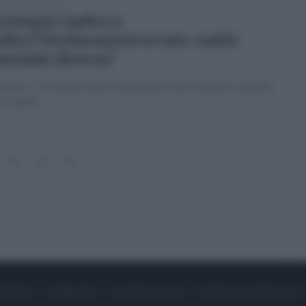
coledì 4 marzo 2026
smopol replica a
idico"Dichiarazioni errate: realtà
iendale diversa"
zienda: "Cosmopol opera da quarant' anni nel pieno rispetto
e regole"
36
37
38
»
ONTATTI
PUBBLICITÀ
LAVORA CON NOI
PRIVACY / COOKIE POLICY