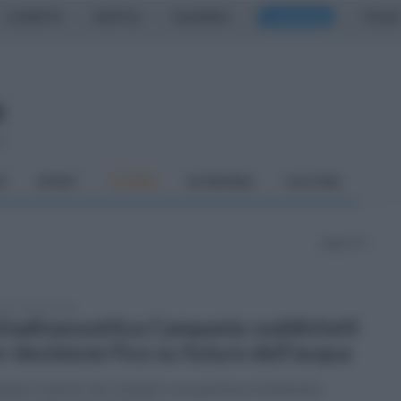
CASERTA
NAPOLI
SALERNO
CAMPANIA
ITALIA
o
À
SPORT
CUCINA
ECONOMIA
CULTURA
pagina 33
ato 7 marzo 2026
ttadinanzattiva Campania: soddisfatti
r decisione Fico su futuro dell'acqua
elare il diritto dei cittadini a una gestione totalmente