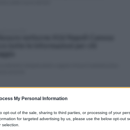
lica delle risorse idriche"
erdì 6 marzo 2026
iusure notturne A16 Napoli-Canosa:
co tutte le informazioni per chi
aggia
vvedimento indispensabile a seguito di lavori manutemzione
enze arboree
vedì 5 marzo 2026
squale e Federico con i trattori
ocess My Personal Information
sieme ad artigiani, pescatori e
to opt-out of the sale, sharing to third parties, or processing of your per
ricoltori
formation for targeted advertising by us, please use the below opt-out s
 selection.
a e mare uniti nella mobilitazione del Coapi