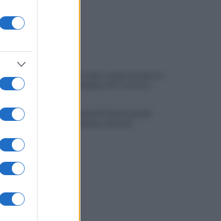
Caldo, allerta fino a dopo Ferragosto:
record ad Avellino: 45° C al Corso
Mercato Serie B. Il Padova prende
Pompetti, Bolsius ad Ascoli