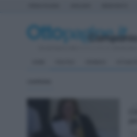
PRIMA PAGINA
AVELLINO
BENEVENTO
Giovedì 6 Agosto 2026
| Direttore Editoriale:
Antonio Sass
HOME
POLITICA
CRONACA
ATTUALIT
CAMPANIA
sab
Ci
pe
"Tut