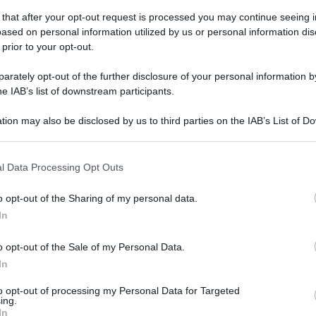
 that after your opt-out request is processed you may continue seeing i
ased on personal information utilized by us or personal information dis
 prior to your opt-out.
vedì 5 marzo 2026
gressione autista Air, Casillo:
rately opt-out of the further disclosure of your personal information by
naccettabile"
he IAB’s list of downstream participants.
tion may also be disclosed by us to third parties on the IAB’s List of 
isti e operatori non possono operare nella paura"
 that may further disclose it to other third parties.
 that this website/app uses one or more Google services and may gath
l Data Processing Opt Outs
including but not limited to your visit or usage behaviour. You may click 
 to Google and its third-party tags to use your data for below specifi
o opt-out of the Sharing of my personal data.
ogle consent section.
vedì 5 marzo 2026
In
rti in abitazione: la Campania registra
 incremento del 9,4% nel 2024
o opt-out of the Sale of my Personal Data.
In
nali di miglioramento nel primo semestre 2025
to opt-out of processing my Personal Data for Targeted
ing.
In