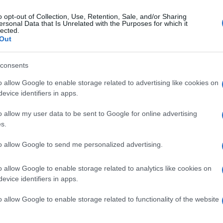
o opt-out of Collection, Use, Retention, Sale, and/or Sharing
ersonal Data that Is Unrelated with the Purposes for which it
vedì 5 marzo 2026
lected.
ev: "Una cabina di regia per superare
Out
 saturazione virtuale della rete"
consents
sizione energetica. Key Energy, il monito da Rimini
o allow Google to enable storage related to advertising like cookies on
evice identifiers in apps.
o allow my user data to be sent to Google for online advertising
s.
vedì 5 marzo 2026
rremoti, in Campania formati 121
to allow Google to send me personalized advertising.
cnici per verifiche di agibilità
o allow Google to enable storage related to analytics like cookies on
luso il corso della Protezione civile regionale per
evice identifiers in apps.
lerare i controlli post-sisma
o allow Google to enable storage related to functionality of the website