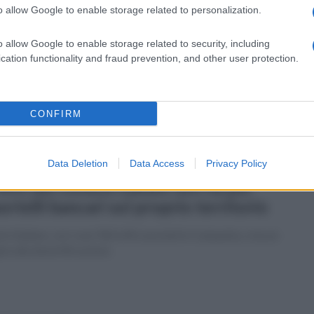
o allow Google to enable storage related to personalization.
vedì 5 marzo 2026
menico e Alessio: quelle due bare
o allow Google to enable storage related to security, including
anche nello stesso giorno
cation functionality and fraud prevention, and other user protection.
pania e Puglia unite dal dolore
CONFIRM
Data Deletion
Data Access
Privacy Policy
coledì 4 marzo 2026
 44% dei comuni italiani non ha più
ortelli bancari sul proprio territorio
e Italiane, con i suoi 964 uffici postali in Campania, crea un
ne alla desertificazione