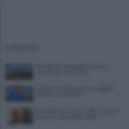
ULTIME NOTIZIE
Pietrelcina entra ufficialmente nella rete
nazionale delle Città dell’Olio
Cherubini si avvicina: prestito con obbligo di
riscatto in caso di serie A
È morto Roberto Costanzo, addio a un grande
protagonista della politica sannita