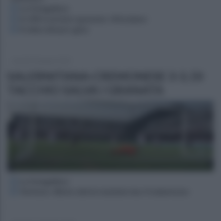
La fotogallery
In 300 scortano i granata: «Vinciamo»
Il video del pre-gara
martedì 30 giugno 2020
SALERNITANA-CREMONESE 3-3, DI
TACCHIO SALVA I GRANATA
La fotogallery
Ventura: «Bene solo la reazione ma c'è amarezza»