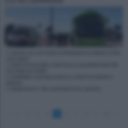
115 IN CAMPANIA
NAPOLI, AL COTUGNO SI SPERIMENTA FARMACO PER
CASI GRAVI
IDENTIFICAZIONE, CONTROLLI E QUARANTENA PER
CHI VIENE DA NORD
IN IRPINIA I CASI SALGONO A 5, POSITIVO MEDICO
ARIANO
BENEVENTO: TRE CASI POSITIVI AL SAN PIO
«
1
2
3
4
5
6
7
8
9
10
»