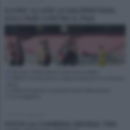
domenica 21 giugno 2020
DJURIC ILLUDE LA SALERNITANA,
SOLO PARI CONTRO IL PISA
Ventura: «Nella ripresa è mancata la rabbia»
VIDEO | Termoscanner e ingressi separati: ecco il nuovo
calcio
All'Arechi anche i co-patron Lotito e Mezzaroma
La fotogallery
domenica 31 maggio 2020
FESTA LA COMBINA GROSSA: TRA