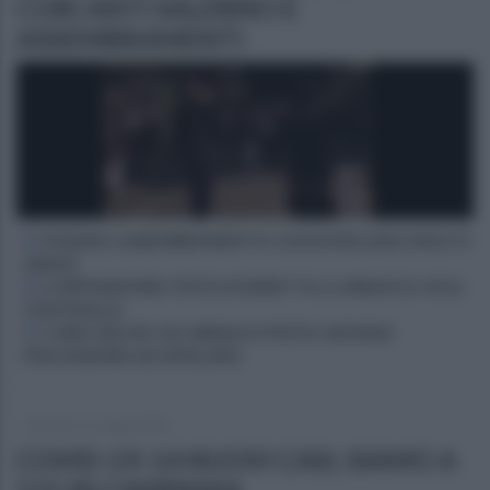
CORI ANTI SALERNO E
ASSEMBRAMENTI
FASANO: ASSEMBRAMENTI E CAOS AVELLINO, MOLTO
GRAVE
L'OPPOSIZIONE: FESTA SI DIMETTA. IL SINDACO: HO IL
CONTROLLO
CORI E SELFIE COL SINDACO FESTA: MOVIDA
FRACASSONA AD AVELLINO
domenica 31 maggio 2020
COVID-19: 14 NUOVI CASI, SIAMO A