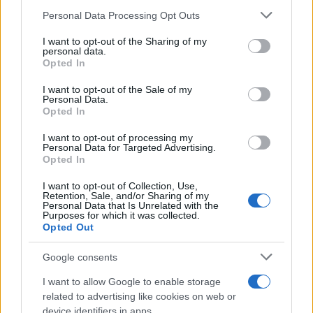
Personal Data Processing Opt Outs
This information may also be disclosed by us to third parties
on the IAB’s List of Downstream Participants that may further
I want to opt-out of the Sharing of my
disclose it to other third parties.
personal data.
Opted In
Please note that this website/app uses one or more Google
services and may gather and store information including but
I want to opt-out of the Sale of my
Personal Data.
not limited to your visit or usage behaviour. You may click to
Opted In
grant or deny consent to Google and its third-party tags to
use your data for below specified purposes in below Google
I want to opt-out of processing my
consent section.
Personal Data for Targeted Advertising.
Opted In
I want to opt-out of Collection, Use,
Retention, Sale, and/or Sharing of my
Personal Data that Is Unrelated with the
Purposes for which it was collected.
Opted Out
Google consents
I want to allow Google to enable storage
related to advertising like cookies on web or
device identifiers in apps.