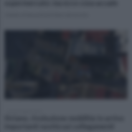
supermercato: ma ecco cosa accade
L'intuito di due poliziotti liberi dal servizio
giovedì 6 febbraio 2025
Striano, rivoluzione mobilità: in arrivo
importanti novità sui collegamenti