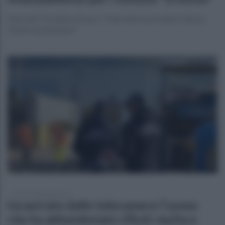
Stanziati 7,4 milioni di euro: "Mai nella storia della città un
simile investimento"
martedì 10 giugno 2025
Incastrato dalle telecamere l'uomo
che ha abbandonato rifiuti: multa e