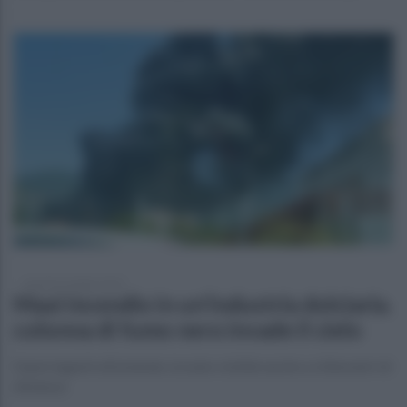
martedì 23 luglio 2024
Maxi incendio in un'industria dolciaria.
colonna di fumo nero invade il cielo
Danni ingenti all'azienda: la nube visibile anche a chilometri di
distanza