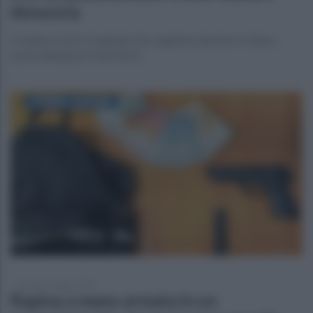
denuncia
Il sindaco Gerli: il segnale che vogliamo lanciare è chiaro,
basta deturpare il territorio
giovedì 1 maggio 2025
Rapina a mano armata in un