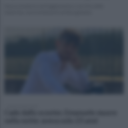
Nuova strada tra via Poggiomarino e via Orto delle
fabbriche, via la strettoia di via Risorgimento
lunedì 6 gennaio 2025
Cade dallo scooter, Emanuele muore
nella notte: aveva solo 23 anni