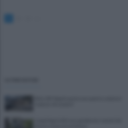
1
2
3
»
ULTIME NOTIZIE
Ritiro SSC Napoli, questa sera quattro calciatori
in piazza: chi saranno?
Campi Flegrei, 812 case sgomberate: i numeri del
disastro dopo una settimana