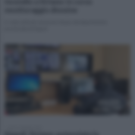
Incendio a Striano: in corso
monitoraggio diossine
E' stato attivato da tecnici Arpac del dipartimento
provinciale di Napoli
lunedì 1 dicembre 2025
Napoli, Striano: potenziata la