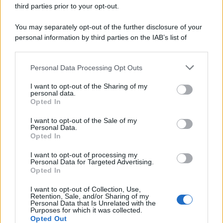
third parties prior to your opt-out.
You may separately opt-out of the further disclosure of your
personal information by third parties on the IAB’s list of
downstream participants.
Personal Data Processing Opt Outs
This information may also be disclosed by us to third parties
on the IAB’s List of Downstream Participants that may further
I want to opt-out of the Sharing of my
disclose it to other third parties.
personal data.
Opted In
Please note that this website/app uses one or more Google
services and may gather and store information including but
I want to opt-out of the Sale of my
Personal Data.
not limited to your visit or usage behaviour. You may click to
Opted In
grant or deny consent to Google and its third-party tags to
use your data for below specified purposes in below Google
I want to opt-out of processing my
consent section.
Personal Data for Targeted Advertising.
Opted In
I want to opt-out of Collection, Use,
Retention, Sale, and/or Sharing of my
Personal Data that Is Unrelated with the
Purposes for which it was collected.
Opted Out