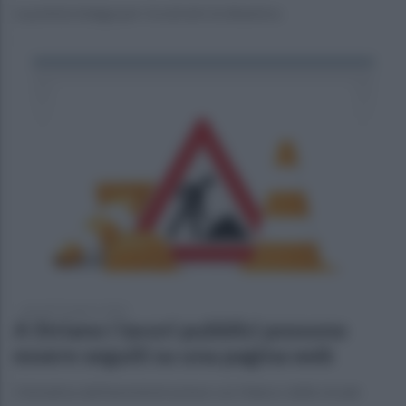
La polizia indaga per ricostruire la dinamica
giovedì 22 agosto 2024
A Striano i lavori pubblici possono
essere seguiti su una pagina web
L'iniziativa dell'amministrazione con l'elenco delle strade