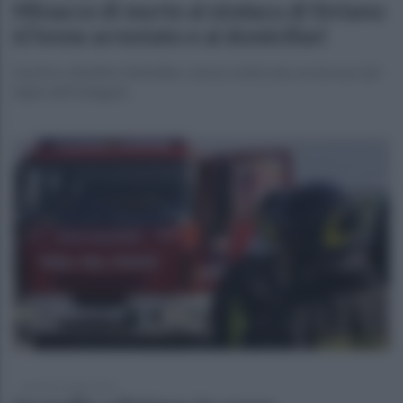
Minacce di morte al sindaco di Striano:
67enne arrestato e ai domiciliari
Il primo cittadino intimidito: aveva confiscato un terreno del
figlio dell'indagato
martedì 7 luglio 2026