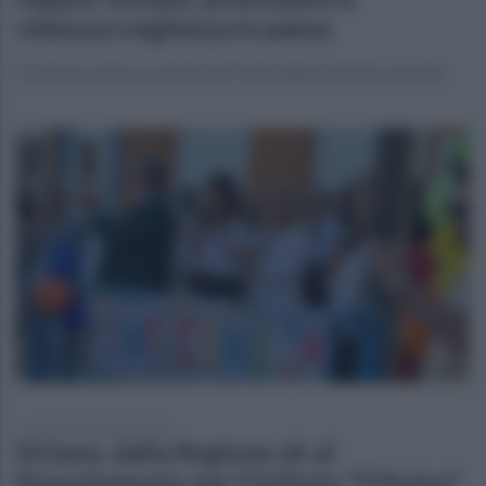
videosorveglianza in paese
Un deciso passo in avanti sul fronte della sicurezza urbana
sabato 13 settembre 2025
Striano, dalla Regione ok al
finanziamento per l'istituto "D'Avino"