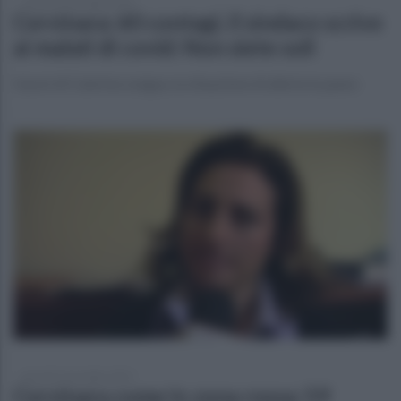
venerdì 5 novembre 2021
Cervinara: 60 contagi, il sindaco scrive
ai malati di covid: Non siete soli
Il post di Caterina Lengua, la situazione di allerta in paese
giovedì 4 novembre 2021
Cervinara come in zona rossa: 59