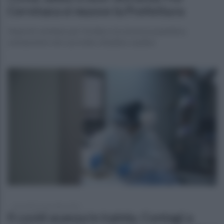
Cervinara si muove la Prefettura
Venerdì comitato per l'ordine e la sicurezza pubblica
sull'aumento dei casi nella cittadina caudina
mercoledì 3 novembre 2021
Il covid avanza in Irpinia. Contagi a