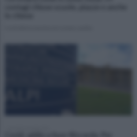
contagi chiuse scuole, piazze e anche
le chiese
Covid allerta massima nel comune caudino
mercoledì 3 novembre 2021
Covid, addio a Suor Riccarda. Per