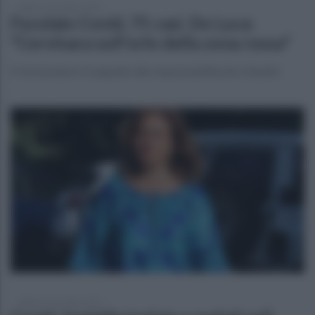
sabato 6 novembre 2021
Focolaio Covid, 75 casi. De Luca:
"Cervinara sull'orlo della zona rossa"
Il Governatore fa appello alla responsabilità dei cittadini
sabato 6 novembre 2021