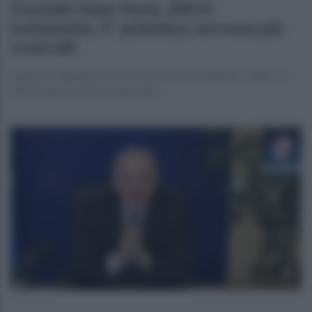
Focolaio dopo festa, 200 in
isolamento. E' polemica: servono più
controlli
I genitori rispondono a De Luca: ma la scuola non c'entra. Il
Governatore: bene la linea dura