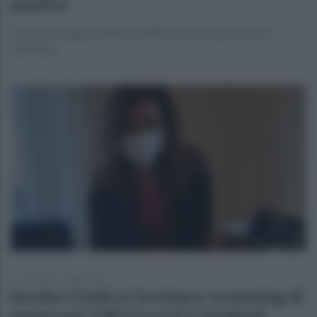
positivi
Il sindaco Lengua: niente manifestazioni in paese serve
prudenza
mercoledì 27 ottobre 2021
Incubo Covid a Cervinara: screening di
massa per 130 tra prof e studenti