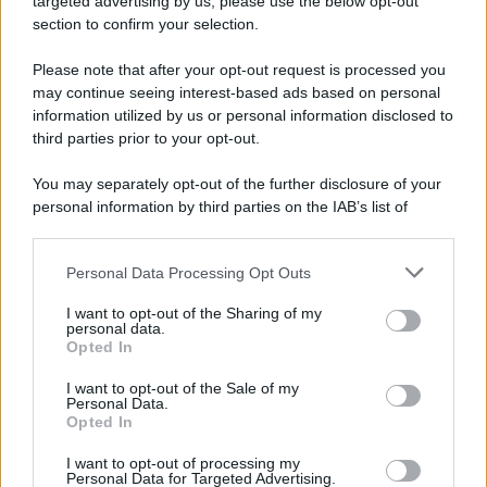
targeted advertising by us, please use the below opt-out
section to confirm your selection.
Spaccio di droga a Roma, 13 arresti: nei guai
anche un 26enne avellinese
Please note that after your opt-out request is processed you
may continue seeing interest-based ads based on personal
information utilized by us or personal information disclosed to
third parties prior to your opt-out.
You may separately opt-out of the further disclosure of your
personal information by third parties on the IAB’s list of
downstream participants.
Personal Data Processing Opt Outs
This information may also be disclosed by us to third parties
on the IAB’s List of Downstream Participants that may further
I want to opt-out of the Sharing of my
disclose it to other third parties.
personal data.
Opted In
Please note that this website/app uses one or more Google
services and may gather and store information including but
I want to opt-out of the Sale of my
Personal Data.
not limited to your visit or usage behaviour. You may click to
Opted In
grant or deny consent to Google and its third-party tags to
use your data for below specified purposes in below Google
I want to opt-out of processing my
consent section.
Personal Data for Targeted Advertising.