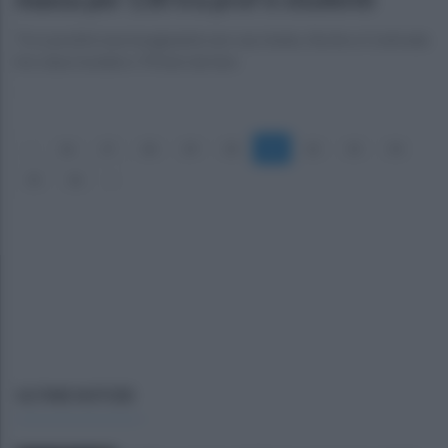
Tra i positivi una insegnante non vaccinata. Anche a Contrada
tre classi isolate e 70 test da fare
«
26
27
28
29
30
31
32
33
34
35
36
»
ULTIME NOTIZIE