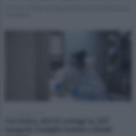
Cervinara. Il sindaco predispone la dad per la risalita dei dati
coronavirus
venerdì 29 ottobre 2021
Cervinara, altri 8 contagi su 107
tamponi. Famiglie isolate e bimbi