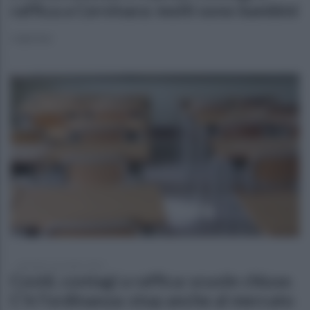
raffica a Cervinara: molti sono bambini
I dati Asl
martedì 2 novembre 2021
Covid, contagi a raffica: scuole chiuse.
C'è l'ordinanza: stop anche al mercato