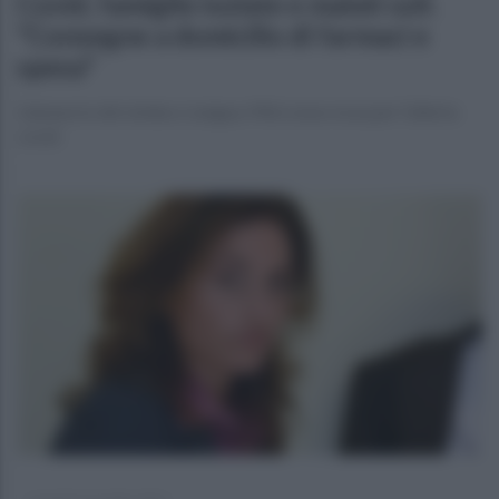
Covid, famiglie isolate e malati soli.
"Consegne a domicilio di farmaci e
spesa"
L'annuncio del sindaco Lengua. Mini zona rossa per l'allerta
covid