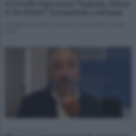
A Circello il percorso "Impresa, Valore
& Territorio": formazione e sviluppo
Il progetto coinvolge i comuni di Circello e Santa Croce del
Sannio
domenica 21 dicembre 2025