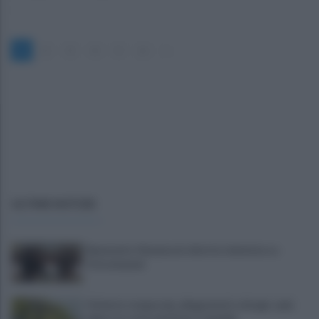
1
2
3
4
5
6
»
ULTIME NOTIZIE
Benevento-Ravenna in diretta televisiva su
Ottochannel
Violento temporale, allagamenti e disagi: cade
albero in contrada Piano Cappelle