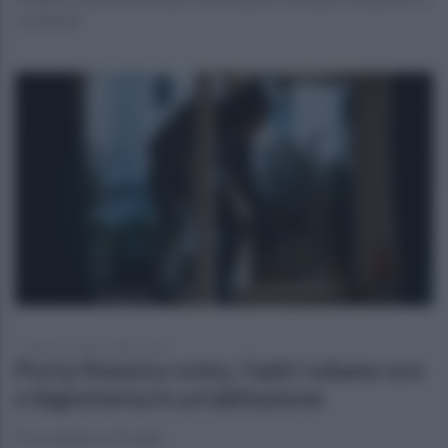
contenuti
domenica 24 novembre 2024
Porta finestra rotta, i ladri rubano oro
e bigiotteria in un'abitazione
E' accaduto a Circello