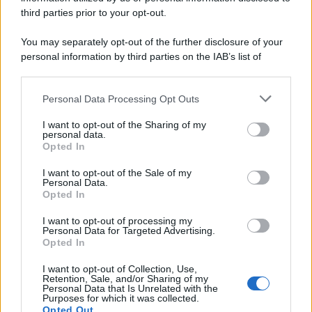
third parties prior to your opt-out.
You may separately opt-out of the further disclosure of your
personal information by third parties on the IAB’s list of
downstream participants.
Personal Data Processing Opt Outs
This information may also be disclosed by us to third parties
on the IAB’s List of Downstream Participants that may further
I want to opt-out of the Sharing of my
disclose it to other third parties.
personal data.
Opted In
Please note that this website/app uses one or more Google
services and may gather and store information including but
I want to opt-out of the Sale of my
Personal Data.
not limited to your visit or usage behaviour. You may click to
Opted In
grant or deny consent to Google and its third-party tags to
use your data for below specified purposes in below Google
I want to opt-out of processing my
consent section.
Personal Data for Targeted Advertising.
Opted In
I want to opt-out of Collection, Use,
Retention, Sale, and/or Sharing of my
Personal Data that Is Unrelated with the
Purposes for which it was collected.
Opted Out