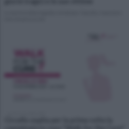
giorni tragici e le sue vittime
In memoria della tragedia e di Adriano Tatavitto, l'operatore
Enel che perse la vita
venerdì 14 novembre 2025
Circello ospita per la prima volta la
camminata in rosa "Walk for the Cure"