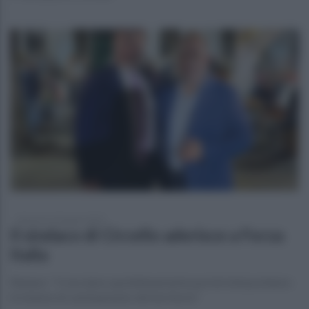
domenica 23 giugno 2024
Il sindaco di Circello aderisce a Forza
Italia
Rubano: "Cresciamo quotidianamente perché interpretiamo
le istanze di cambiamento del territorio"