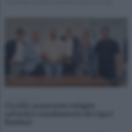
Controlli dei carabinieri, nel mirino un uomo di Circello
venerdì 8 agosto 2025
Circello: presentate indagini
sull’antico insediamento dei Liguri
Baebiani