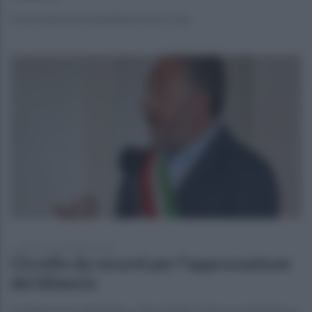
Con un tavolo di assistenza one to one
domenica 22 dicembre 2024
Circello da record per l'approvazione
del bilancio
Soddisfazione del Sindaco Gianclaudio Golia per tempistica e