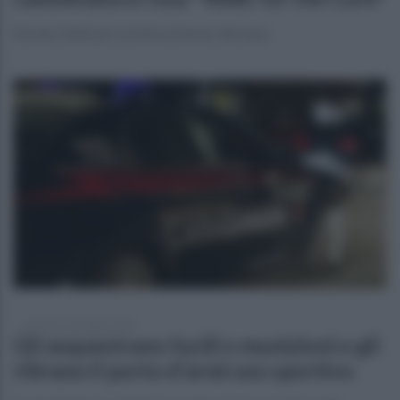
Komen Italia per la lotta ai tumori del seno
venerdì 5 settembre 2025
Gli sequestrano fucili e munizioni e gli
ritirano il porto d'armi uso sportivo