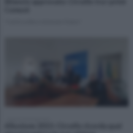
Bilancio approvato: Circello tra i primi
Comuni
"Conti in ordine e visione per il futuro"
domenica 16 novembre 2025
Alluvione 2015: Circello ricorda quei