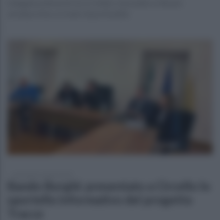
Indagata un’area di circa 5 ettari, riuscendo a rilevare
strutture fino a 2 metri di profondità
mercoledì 16 aprile 2025
Bando Borghi: presentato a Circello lo
sportello informativo del progetto
Tracce