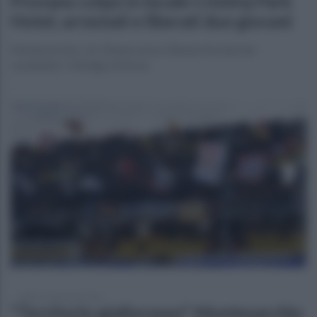
Provano colpo in locale Cristina Park
Hotel, arrestati e liberati due giovani
Montesarchio. Un 31enne ed un 32enne fermati dai
carabinieri. Obbligo di firma
sabato 31 gennaio 2026
"Territorio giallorosso". Montesarchio