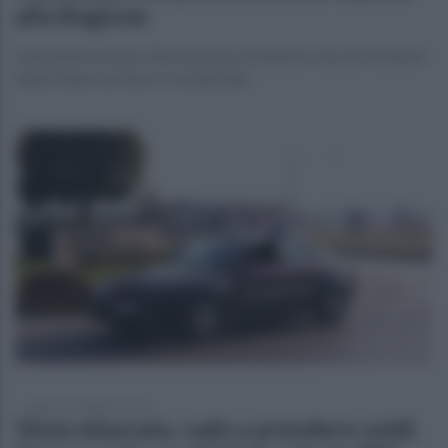
alla Regione
L'amministrazione: l’introduzione di ulteriori vincoli rischia di
determinare un blocco sostanziale
martedì 24 febbraio 2026
Vista misurata, vado a prendere soldi.