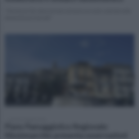
"Montesarchio deve tornare ad avere un ruolo centrale nelle
dinamiche provinciali"
venerdì 27 febbraio 2026
Piano Paesaggistico Regionale:
Montesarchio presenta osservazioni