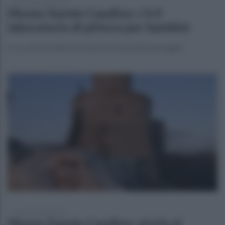
giovedì 12 marzo 2026
Museo Sannio Caudino: c'è il
laboratorio di pittura per bambini
In occasione della Giornata nazionale del paesaggio
venerdì 6 marzo 2026
Museo Sannio Caudino: storie al