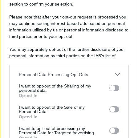
section to confirm your selection.
Benevento, Procaccini (PD): "Occorre riflettere su
quanto accaduto in carcere"
Please note that after your opt-out request is processed you
may continue seeing interest-based ads based on personal
information utilized by us or personal information disclosed to
third parties prior to your opt-out.
You may separately opt-out of the further disclosure of your
personal information by third parties on the IAB’s list of
downstream participants.
Personal Data Processing Opt Outs
This information may also be disclosed by us to third parties
on the IAB’s List of Downstream Participants that may further
I want to opt-out of the Sharing of my
disclose it to other third parties.
personal data.
Opted In
Please note that this website/app uses one or more Google
services and may gather and store information including but
I want to opt-out of the Sale of my
Personal Data.
not limited to your visit or usage behaviour. You may click to
Opted In
grant or deny consent to Google and its third-party tags to
use your data for below specified purposes in below Google
I want to opt-out of processing my
consent section.
Personal Data for Targeted Advertising.