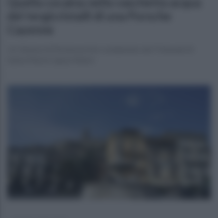
Quella cocaina nella vaschetta acqua
del tergicristalli di una Porsche
Cayenne
Un 56enne di Montesarchio condannato dal Tribunale di
Santa Maria Capua Vetere