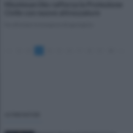
Montesarchio rafforza la Protezione
Civile con nuove attrezzature
Per affrontare le emergenze idrogeologiche
«
1
2
3
4
5
6
7
8
9
10
»
ULTIME NOTIZIE