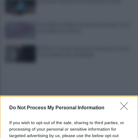
Benevento-Ravenna ad un fischietto lucano
Vessichelli, un foglio excel nel pc di tecnico e mai
una richiesta di misura
Sei mia, se ti vedo con un altro ammazzo te e lui.
Poi le manda cuore di peluche
Do Not Process My Personal Information
Lunedì autopsia, poi l'addio a Giovanni e Antonio
If you wish to opt-out of the sale, sharing to third parties, or
uniti da un terribile destino
processing of your personal or sensitive information for
targeted advertising by us, please use the below opt-out