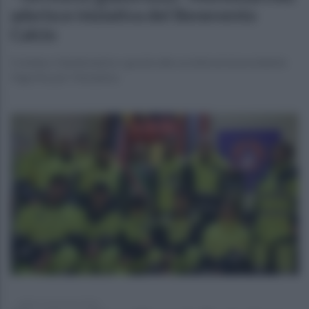
aderisce iniziativa del Benevento
Calcio
Il sindaco Sandomenico: grazie alla società ed al presidente
Vigorito per l'iniziativa
sabato 31 gennaio 2026