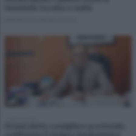
femminile tra mito e realtà
A Montesarchio domenica 8 marzo
lunedì 2 marzo 2026
Striani eletto consigliere provinciale,
soddisfatto il sindaco Sandomenico