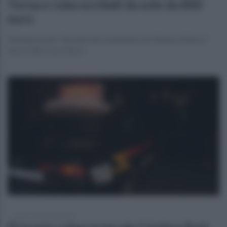
Torna e ruba occhiali da sole da 800
euro
Montesarchio. Fermato dai carabinieri un 43enne, finito ai
domiciliari e poi libero
sabato 14 febbraio 2026