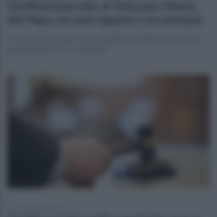
Da Montesarchio al Vaticano: Mario,
dal Papa coi suoi ragazzi e un presepe
Un presepe nato per caso, un pullmino guidato con amore e
quell'abbraccio con Leone XIV
venerdì 13 marzo 2026