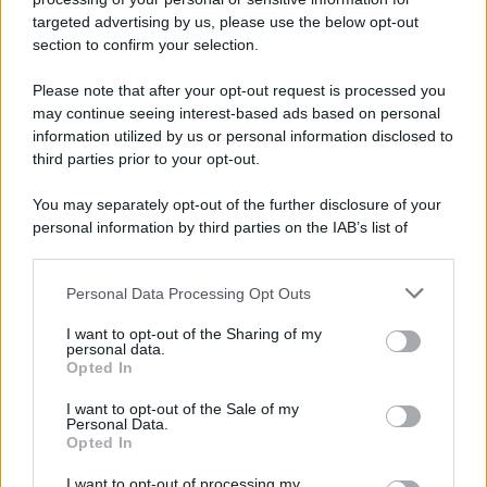
targeted advertising by us, please use the below opt-out
section to confirm your selection.
Cesa: approvato assestamento di bilancio e
tariffe Tari
Please note that after your opt-out request is processed you
may continue seeing interest-based ads based on personal
information utilized by us or personal information disclosed to
third parties prior to your opt-out.
You may separately opt-out of the further disclosure of your
personal information by third parties on the IAB’s list of
downstream participants.
Personal Data Processing Opt Outs
This information may also be disclosed by us to third parties
on the IAB’s List of Downstream Participants that may further
I want to opt-out of the Sharing of my
disclose it to other third parties.
personal data.
Opted In
Please note that this website/app uses one or more Google
services and may gather and store information including but
I want to opt-out of the Sale of my
Personal Data.
not limited to your visit or usage behaviour. You may click to
Opted In
grant or deny consent to Google and its third-party tags to
use your data for below specified purposes in below Google
I want to opt-out of processing my