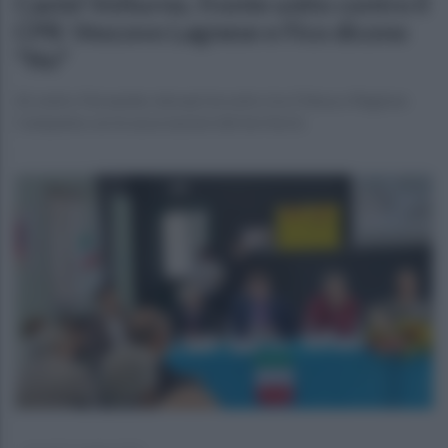
Castel Volturno, fronte unito contro il
CPR: Vescovo Lagnese e Fico dicono
"No"
Al centro Fernandes domani incontro tra Chiesa e Regione
Campania con le associazioni del territorio