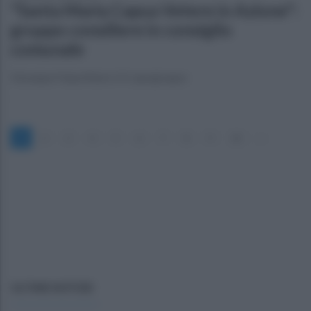
"Santa Maria Capua Vetere in Azione":
gruppo consiliere in consiglio
comunale
Giuseppe Napolitano è il capogruppo
1
2
3
4
5
6
7
8
9
10
»
ULTIME NOTIZIE