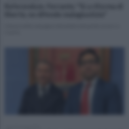
Referendum. Ferrante: "Sì a riforma di
libertà, no difende malagiustizia"
Chiusura della campagna referendaria del partito azzurro a
Caserta
giovedì 12 marzo 2026