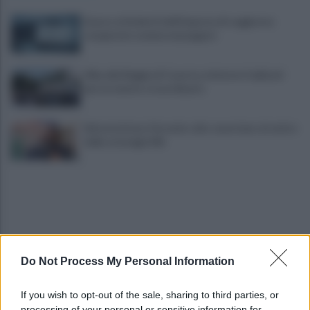
Scacco ai furbetti dell'imposta di soggiorno:
recuperate somme mai pagate
Alba alla Reggia di Caserta, visitatori triplicati
per un evento straordinario
Infrastrutture, Ferrante: alto casertano al centro
della strategia Mit
Do Not Process My Personal Information
Viola l'obbligo di permanenza notturna:
If you wish to opt-out of the sale, sharing to third parties, or
arrestato dai carabinieri
processing of your personal or sensitive information for