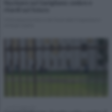
Nucleare sul Garigliano: ombre e
ritardi sul futuro
Il M5S denuncia il blocco del Tavolo della Trasparenza e i
rischi per Caserta
venerdì 29 maggio 2026