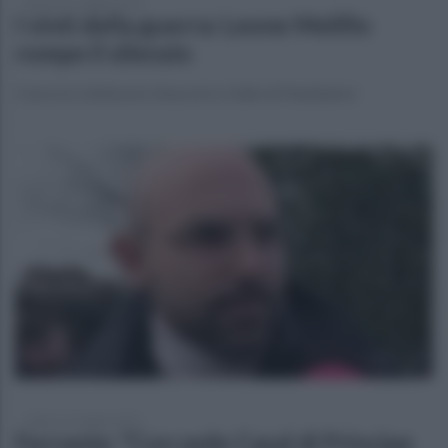
giovedì 21 maggio 2026
I vinti della guerra: Leone Melillo
rompe il silenzio
Concorso letterario Anacomi a Valle di Maddaloni
sabato 16 maggio 2026
Ferrante: "Con sede Casal di Principe