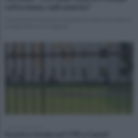
rafforziamo radicamento"
"In provincia di Caserta Forza Italia parte dallo straordinario
risultato delle scorse regionali"
martedì 28 aprile 2026
Scontro totale sul CPR a Castel