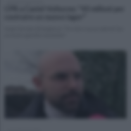
domenica 26 aprile 2026
CPR a Castel Volturno: "43 milioni per
costruire un nuovo lager"
Sergio Serraino (Emergency): "Ho visto cosa accade nei Cpr:
un mostro giuridico da abolire"
venerdì 20 marzo 2026