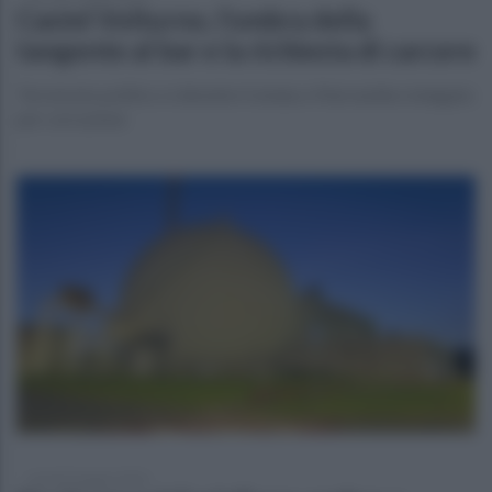
Castel Volturno, l’ombra della
tangente al bar e la richiesta di carcere
Terremoto politico si dimette il sindaco Marrandino indagato
per corruzione
venerdì 5 giugno 2026