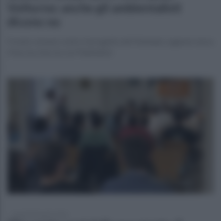
Volturno: anche gli ambientalisti
dicono no
Fronte comune contro il progetto del Viminale, Lagnese verso
il faccia a faccia con Piantedosi
martedì 28 aprile 2026