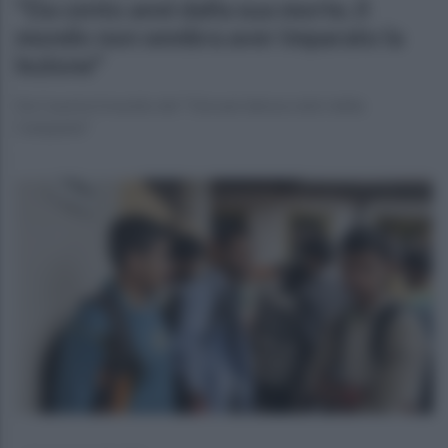
"Da cento anni dalla sua morte, il
mondo non sembra aver imparato la
lezione"
Da Caserta il monito dei "Giovani democratici della
Campania"