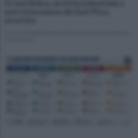
Ex Isochimica, da ferita industriale a
polo innovazione del Sud: Pizza
avvertito
L’area di Pianodardine può diventare laboratorio europeo di
riconversione