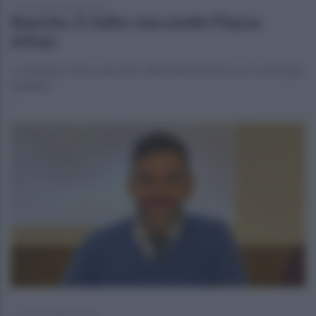
mercoledì 10 giugno 2026
Banche, il risiko riaccende Piazza
Affari
La sfida per Siena vale oltre 300 miliardi in Borsa e cambia gli
equilibri.