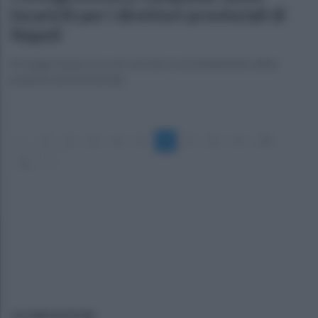
incarichi per i direttori provinciali di
Napoli
Prosegue il percorso di crescita e consolidamento della
propria rete territoriale
«
1
2
3
4
5
6
7
8
9
10
11
»
ULTIME NOTIZIE