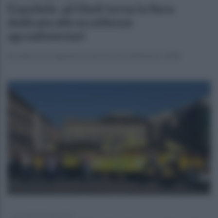
ExpoSele, ad Eboli torna la fiera
dedicata alle eccellenze
agroalimentari
Iniziativa in programma dal 24 al 26 settembre 2026
mercoledì 10 giugno 2026