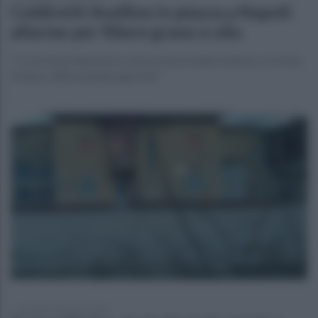
Coldiretti Avellino in piazza a Napoli:
allarme per filiere grano e olio
"I costi di produzione e concorrenza sleale mettono a rischio
il futuro delle aziende agricole"
mercoledì 10 giugno 2026