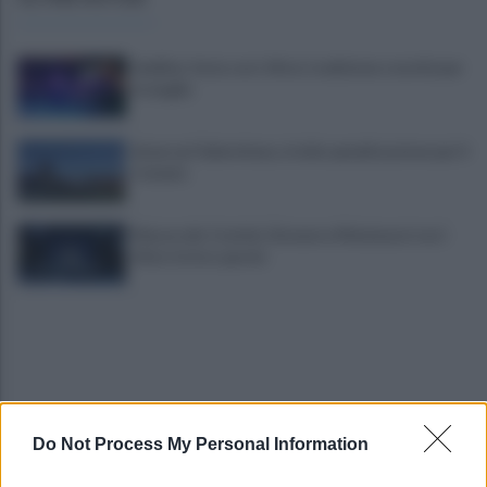
Avellino: festa con i tifosi, tradizione e novità per
le maglie
Avversari Salernitana, rischio penalizzazione per il
Catania
Mazzocchi, Contini, Giovane e Marianucci con i
tifosi: le loro parole
Do Not Process My Personal Information
E' morto il pedone di 94 anni investito da un'auto,