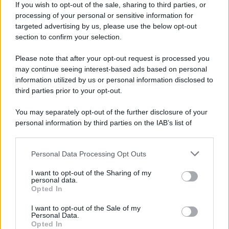
If you wish to opt-out of the sale, sharing to third parties, or
indaga la procura
processing of your personal or sensitive information for
targeted advertising by us, please use the below opt-out
section to confirm your selection.
Benevento chiede risposte: centinaia in corteo
contro inquinamento e miasmi
Please note that after your opt-out request is processed you
may continue seeing interest-based ads based on personal
information utilized by us or personal information disclosed to
third parties prior to your opt-out.
You may separately opt-out of the further disclosure of your
personal information by third parties on the IAB’s list of
downstream participants.
Personal Data Processing Opt Outs
This information may also be disclosed by us to third parties
on the IAB’s List of Downstream Participants that may further
I want to opt-out of the Sharing of my
disclose it to other third parties.
personal data.
Opted In
Please note that this website/app uses one or more Google
services and may gather and store information including but
I want to opt-out of the Sale of my
Personal Data.
not limited to your visit or usage behaviour. You may click to
Opted In
grant or deny consent to Google and its third-party tags to