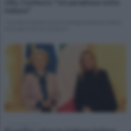
Olio, Confeuro: "Un paradosso tutto
italiano"
"Una delle più grandi ricchezze dell’agroalimentare italiano.
Serve piano concreto di rilancio"
martedì 2 giugno 2026
Bruxelles valuta la richiesta italiana