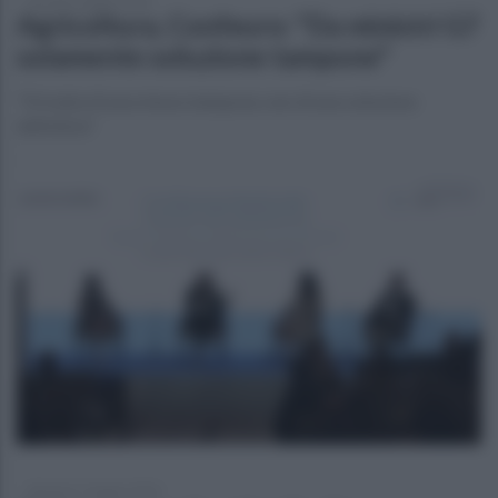
martedì 9 giugno 2026
Agricoltura, Confeuro: "Da ministri G7
solamente soluzione tampone"
"Si tratta di una misura tampone, non di una soluzione
definitiva"
domenica 7 giugno 2026