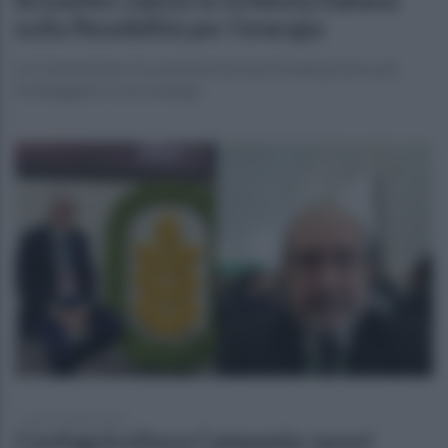
sulla flessibilità per l’energia
La Commissione Ue esamina la proposta del governo per
fronteggiare il caro energia
lunedì 1 giugno 2026
Confagricoltura Campania: nuovi