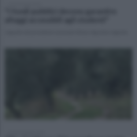
venerdì 5 giugno 2026
"I fondi pubblici devono garantire
alloggi accessibili agli studenti"
L'appello del presidente nazionale Abbac Agostino Ingenito
mercoledì 3 giugno 2026